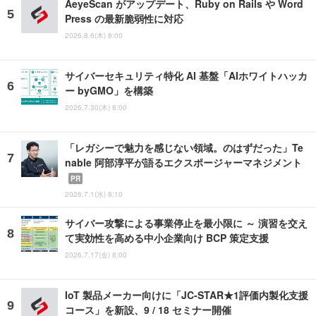
AeyeScan がアップデート、Ruby on Rails や Word
Press の最新脆弱性に対応
2026.8.6(木) 8:00
サイバーセキュリティ特化 AI 基盤「AIホワイトハッカ
ー byGMO」を構築
2026.7.30(木) 8:00
「レガシーで魅力を感じない領域。のはずだった」Te
nable 阿部淳平が語るエクスポージャーマネジメント
PR
2026.7.1(水) 8:10
サイバー攻撃による事業停止を最小限に ～ 演習を交え
て実効性を高める中小企業向け BCP 策定支援
2026.7.17(金) 8:00
IoT 製品メーカー向けに「JC-STAR★1評価内製化支援
コース」を新設、9 / 18 セミナー開催