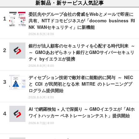
新製品・新サービス人気記事
委託先やグループ会社の脅威をWebとメールで即座に
共有、NTTドコモビジネスが「docomo business RI
NK WANセキュリティ」に新機能
2026.8.5(水) 8:00
銀行が法人顧客のセキュリティを心配する時代到来 ～
～ GMOあおぞらネット銀行とGMOサイバーセキュリ
ティ byイエラエが提携
2026.8.6(木) 8:00
ディセプション技術で敵対者に能動的に関与 ～ NEC
と CDI が民間初となる米 MITRE のトレーニングプ
ログラム提供開始
2026.8.6(木) 8:00
AI で網羅検知 × 人で深掘り ～ GMOイエラエが「AIホ
ワイトハッカー ペネトレーションテスト」提供開始
2026.8.7(金) 8:00