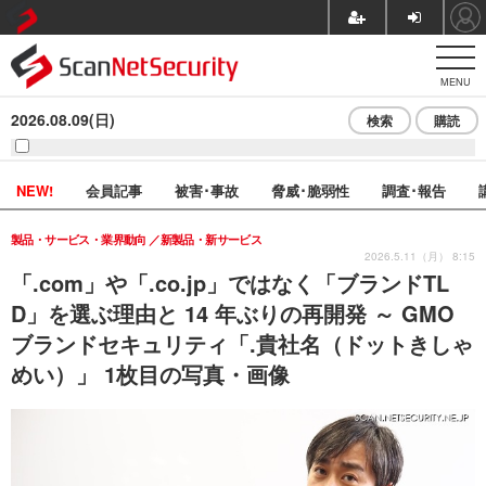
MENU
2026.08.09(日)
検索
購読
NEW!
会員記事
被害･事故
脅威･脆弱性
調査･報告
製品・サービス・業界動向
新製品・新サービス
2026.5.11（月） 8:15
「.com」や「.co.jp」ではなく「ブランドTL
D」を選ぶ理由と 14 年ぶりの再開発 ～ GMO
ブランドセキュリティ「.貴社名（ドットきしゃ
めい）」 1枚目の写真・画像