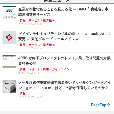
企業が本物であることを見える化 ～ GMO「.貴社名」申
請運用支援サービス
製品・サービス・業界動向
2025.5.19 Mon 8:00
ドメインをセキュリティレベルの高い「mail.toshiba」に
変更 ～ 東芝グループ メールアドレス
製品・サービス・業界動向
2025.3.11 Tue 8:00
JPRS が終了プロジェクトのドメイン乗っ取り問題の対策
資料を公開
調査・レポート・白書・ガイドライン
2025.7.9 Wed 8:00
メール誤送信事故多発で悪名高いドッペルゲンガードメイ
ン「ｇｍａｉ.ｃｏｍ」はどこの誰が保有しているのか？
特集
2023.7.26 Wed 8:15
PageTop