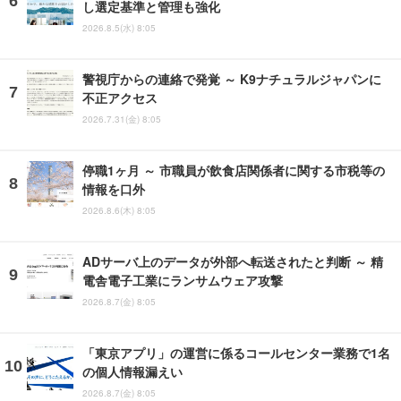
し選定基準と管理も強化
2026.8.5(水) 8:05
警視庁からの連絡で発覚 ～ K9ナチュラルジャパンに
不正アクセス
2026.7.31(金) 8:05
停職1ヶ月 ～ 市職員が飲食店関係者に関する市税等の
情報を口外
2026.8.6(木) 8:05
ADサーバ上のデータが外部へ転送されたと判断 ～ 精
電舎電子工業にランサムウェア攻撃
2026.8.7(金) 8:05
「東京アプリ」の運営に係るコールセンター業務で1名
の個人情報漏えい
2026.8.7(金) 8:05