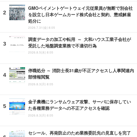
GMOペイメントゲートウェイ元従業員が無断で別会社
を設立し日本ゲームカード株式会社と契約、懲戒解雇
処分に
2026.7.31(金) 8:05
調査データの加工や転用 ～ 大和ハウス工業子会社が
受託した地盤調査業務で不適切行為
2026.8.5(水) 8:05
停職処分 ～ 消防士長31歳が不正アクセスし人事関連内
部情報閲覧
2026.8.3(月) 8:05
金子農機にランサムウェア攻撃、サーバに保存してい
た各種業務データへの不正アクセスを確認
2026.8.3(月) 8:05
セシール、再発防止のため業務委託先の見直しを完了