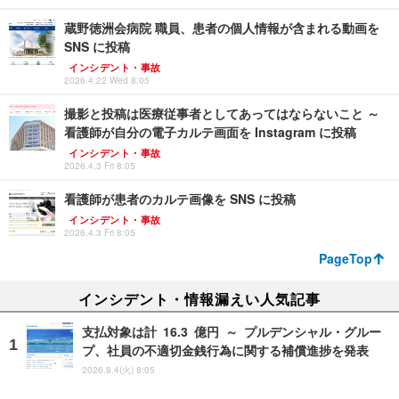
蔵野徳洲会病院 職員、患者の個人情報が含まれる動画を
SNS に投稿
インシデント・事故
2026.4.22 Wed 8:05
撮影と投稿は医療従事者としてあってはならないこと ～
看護師が自分の電子カルテ画面を Instagram に投稿
インシデント・事故
2026.4.3 Fri 8:05
看護師が患者のカルテ画像を SNS に投稿
インシデント・事故
2026.4.3 Fri 8:05
PageTop
インシデント・情報漏えい人気記事
支払対象は計 16.3 億円 ～ プルデンシャル・グルー
プ、社員の不適切金銭行為に関する補償進捗を発表
2026.8.4(火) 8:05