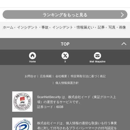
ランキングをもっと見る
写真・画像
ホーム
›
インシデント・事故
›
インシデント・情報漏えい
›
記事
›
TOP
Home
X
Mail Magazine
お問合せ
広告掲載
会社概要
特定商取引法に基づく表記
個人情報保護方針
ScanNetSecurity は、株式会社イード（東証グロース上
場）の運営するサービスです。
証券コード：6038
株式会社イードは、個人情報の適切な取扱いを行う事業
者に対して付与されるプライバシーマークの付与認定を