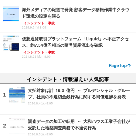
海外メディアの報道で発覚 顧客データ移転作業中クラウ
ド環境の設定を誤る
インシデント・事故
2025.9.5 Fri 8:05
仮想通貨取引プラットフォーム「Liquid」へ不正アクセ
ス、約7.54億円相当の暗号資産流出を確認
インシデント・事故
2021.8.23 Mon 8:00
PageTop
インシデント・情報漏えい人気記事
支払対象は計 16.3 億円 ～ プルデンシャル・グルー
プ、社員の不適切金銭行為に関する補償進捗を発表
2026.8.4(火) 8:05
調査データの加工や転用 ～ 大和ハウス工業子会社が
受託した地盤調査業務で不適切行為
2026.8.5(水) 8:05