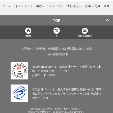
写真・画像
ホーム
›
インシデント・事故
›
インシデント・情報漏えい
›
記事
›
TOP
Home
X
Mail Magazine
お問合せ
広告掲載
会社概要
特定商取引法に基づく表記
個人情報保護方針
ScanNetSecurity は、株式会社イード（東証グロース上
場）の運営するサービスです。
証券コード：6038
株式会社イードは、個人情報の適切な取扱いを行う事業
者に対して付与されるプライバシーマークの付与認定を
受けています。
紹介した商品/サービスを購入、契約した場合に、
売上の一部が弊社サイトに還元されることがあります。