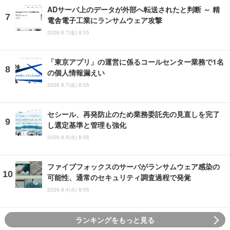
ADサーバ上のデータが外部へ転送されたと判断 ～ 精
電舎電子工業にランサムウェア攻撃
2026.8.7(金) 8:05
「東京アプリ」の運営に係るコールセンター業務で1名
の個人情報漏えい
2026.8.7(金) 8:05
セシール、再発防止のため業務委託先の見直しを完了
し選定基準と管理も強化
2026.8.5(水) 8:05
ファイブフォックスのサーバがランサムウェア感染の
可能性、通常のセキュリティ調査過程で発覚
2026.8.4(火) 8:05
ランキングをもっと見る