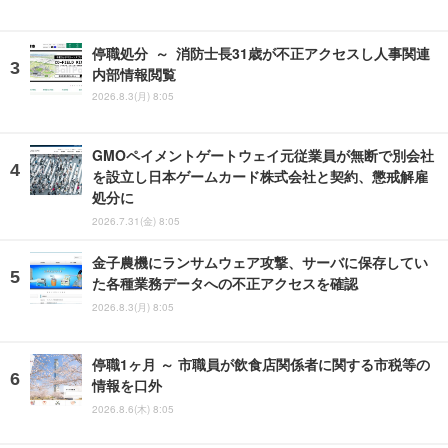
停職処分 ～ 消防士長31歳が不正アクセスし人事関連
内部情報閲覧
2026.8.3(月) 8:05
GMOペイメントゲートウェイ元従業員が無断で別会社
を設立し日本ゲームカード株式会社と契約、懲戒解雇
処分に
2026.7.31(金) 8:05
金子農機にランサムウェア攻撃、サーバに保存してい
た各種業務データへの不正アクセスを確認
2026.8.3(月) 8:05
停職1ヶ月 ～ 市職員が飲食店関係者に関する市税等の
情報を口外
2026.8.6(木) 8:05