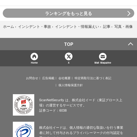
ランキングをもっと見る
写真・画像
ホーム
›
インシデント・事故
›
インシデント・情報漏えい
›
記事
›
TOP
Home
X
Mail Magazine
お問合せ
広告掲載
会社概要
特定商取引法に基づく表記
個人情報保護方針
ScanNetSecurity は、株式会社イード（東証グロース上
場）の運営するサービスです。
証券コード：6038
株式会社イードは、個人情報の適切な取扱いを行う事業
者に対して付与されるプライバシーマークの付与認定を