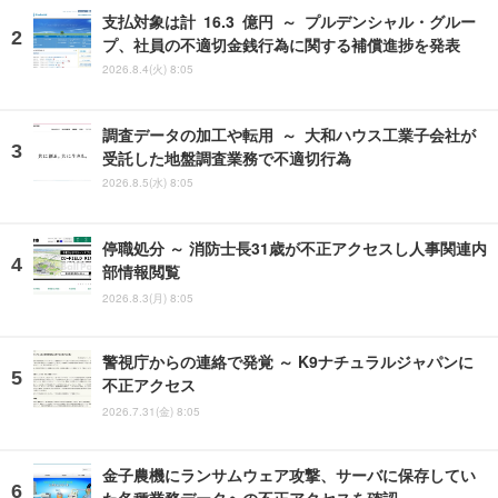
支払対象は計 16.3 億円 ～ プルデンシャル・グルー
プ、社員の不適切金銭行為に関する補償進捗を発表
2026.8.4(火) 8:05
調査データの加工や転用 ～ 大和ハウス工業子会社が
受託した地盤調査業務で不適切行為
2026.8.5(水) 8:05
停職処分 ～ 消防士長31歳が不正アクセスし人事関連内
部情報閲覧
2026.8.3(月) 8:05
警視庁からの連絡で発覚 ～ K9ナチュラルジャパンに
不正アクセス
2026.7.31(金) 8:05
金子農機にランサムウェア攻撃、サーバに保存してい