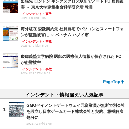
出張先 ロンドン キングスクロス駅前でノート PC 盗難被
害 ～ 東京大学定量生命科学研究所 教員
インシデント・事故
2026.1.8 Thu 8:05
海外駐在 委託契約先 社員自宅でパソコンとスマートフォ
ンが盗難被害に ～ ベトナム ハノイ市
インシデント・事故
2025.5.19 Mon 8:05
慶應義塾大学病院 医師の医療個人情報が保存された PC
が盗難被害
インシデント・事故
2024.12.25 Wed 8:05
PageTop
インシデント・情報漏えい人気記事
GMOペイメントゲートウェイ元従業員が無断で別会社
を設立し日本ゲームカード株式会社と契約、懲戒解雇
処分に
2026.7.31(金) 8:05