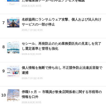
た各種業務データへの不正アクセスを確認
2026.8.3(月) 8:05
名鉄協商にランサムウェア攻撃、個人および法人向け
サービスの一部が停止
2026.7.31(金) 8:05
セシール、再発防止のため業務委託先の見直しを完了
し選定基準と管理も強化
2026.8.5(水) 8:05
個人情報を無断で持ち出し 不正競争防止法違反容疑で
逮捕
2026.7.31(金) 8:05
停職1ヶ月 ～ 市職員が飲食店関係者に関する市税等の
情報を口外
2026.8.6(木) 8:05