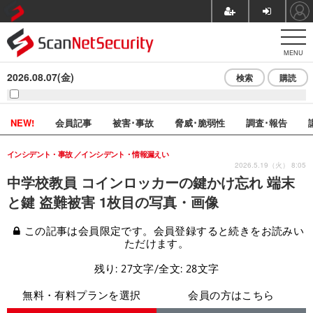
MENU
2026.08.07(金)
検索
購読
NEW!
会員記事
被害･事故
脅威･脆弱性
調査･報告
インシデント・事故
インシデント・情報漏えい
2026.5.19（火） 8:05
中学校教員 コインロッカーの鍵かけ忘れ 端末
と鍵 盗難被害 1枚目の写真・画像
この記事は会員限定です。会員登録すると続きをお読みい
ただけます。
残り: 27文字/全文: 28文字
無料・有料プランを選択
会員の方はこちら