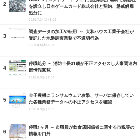
を設立し日本ゲームカード株式会社と契約、懲戒解雇
処分に
2026.7.31(金) 8:05
調査データの加工や転用 ～ 大和ハウス工業子会社が
受託した地盤調査業務で不適切行為
2026.8.5(水) 8:05
停職処分 ～ 消防士長31歳が不正アクセスし人事関連内
部情報閲覧
2026.8.3(月) 8:05
金子農機にランサムウェア攻撃、サーバに保存してい
た各種業務データへの不正アクセスを確認
2026.8.3(月) 8:05
停職1ヶ月 ～ 市職員が飲食店関係者に関する市税等の
情報を口外