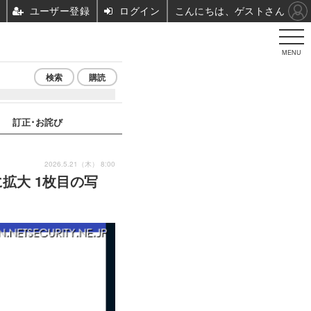
ユーザー登録
ログイン
こんにちは、ゲストさん
MENU
検索
購読
訂正･お詫び
2026.5.21（木） 8:00
に拡大 1枚目の写