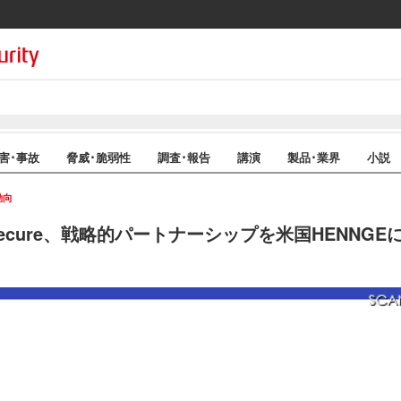
害･事故
脅威･脆弱性
調査･報告
講演
製品･業界
小説
動向
hSecure、戦略的パートナーシップを米国HENNGE