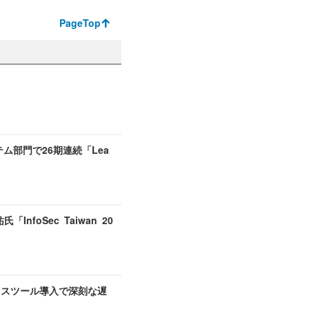
PageTop
ステム部門で26期連続「Lea
foSec Taiwan 20
ガバナンスツール導入で深刻な遅