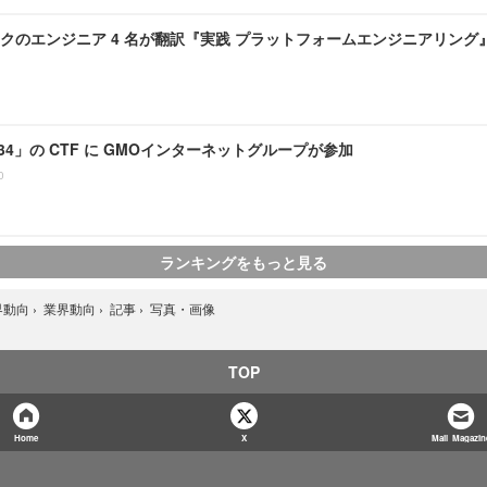
クのエンジニア 4 名が翻訳『実践 プラットフォームエンジニアリング』8 
N 34」の CTF に GMOインターネットグループが参加
0
ランキングをもっと見る
写真・画像
界動向
›
業界動向
›
記事
›
TOP
Home
X
Mail Magazin