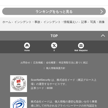
ランキングをもっと見る
写真・画像
ホーム
›
インシデント・事故
›
インシデント・情報漏えい
›
記事
›
TOP
Home
X
Mail Magazine
お問合せ
広告掲載
会社概要
特定商取引法に基づく表記
個人情報保護方針
ScanNetSecurity は、株式会社イード（東証グロース上
場）の運営するサービスです。
証券コード：6038
株式会社イードは、個人情報の適切な取扱いを行う事業
者に対して付与されるプライバシーマークの付与認定を