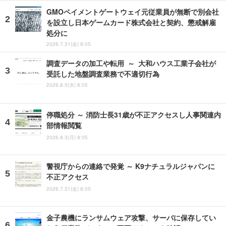
GMOペイメントゲートウェイ元従業員が無断で別会社
を設立し日本ゲームカード株式会社と契約、懲戒解雇
処分に
2026.7.31(金) 8:05
調査データの加工や転用 ～ 大和ハウス工業子会社が
受託した地盤調査業務で不適切行為
2026.8.5(水) 8:05
停職処分 ～ 消防士長31歳が不正アクセスし人事関連内
部情報閲覧
2026.8.3(月) 8:05
警視庁からの連絡で発覚 ～ K9ナチュラルジャパンに
不正アクセス
2026.7.31(金) 8:05
金子農機にランサムウェア攻撃、サーバに保存してい