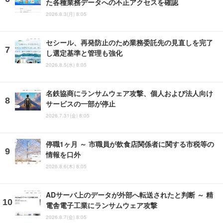
た各種業務データへの不正アクセスを確認
2026.8.3(月) 8:05
セシール、再発防止のため業務委託先の見直しを完了
し選定基準と管理も強化
2026.8.5(水) 8:05
名鉄協商にランサムウェア攻撃、個人および法人向け
サービスの一部が停止
2026.7.31(金) 8:05
停職1ヶ月 ～ 市職員が飲食店関係者に関する市税等の
情報を口外
2026.8.6(木) 8:05
ADサーバ上のデータが外部へ転送されたと判断 ～ 精
電舎電子工業にランサムウェア攻撃
2026.8.7(金) 8:05