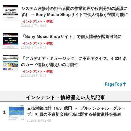
システム改修時の担当者間の作業範囲や役割分担の認識に
ずれ ～ Sony Music Shopサイトで個人情報が閲覧可能に
インシデント・事故
2026.3.5 Thu 8:05
「Sony Music Shopサイト」で個人情報が閲覧可能に
インシデント・事故
2025.3.4 Tue 8:05
「アカデミア・ミュージック」に不正アクセス、4,324 名
のカード情報が漏えいの可能性
インシデント・事故
2024.6.28 Fri 8:05
PageTop
インシデント・情報漏えい人気記事
支払対象は計 16.3 億円 ～ プルデンシャル・グルー
プ、社員の不適切金銭行為に関する補償進捗を発表
2026.8.4(火) 8:05