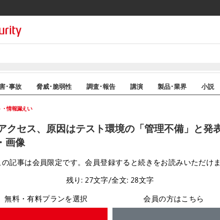
害･事故
脅威･脆弱性
調査･報告
講演
製品･業界
小説
ト・情報漏えい
アクセス、原因はテスト環境の「管理不備」と発表
・画像
この記事は会員限定です。会員登録すると続きをお読みいただけ
残り: 27文字/全文: 28文字
無料・有料プランを選択
会員の方はこちら