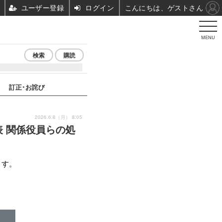
ユーザー登録
ログイン
こんにちは、ゲストさん
MENU
検索
購読
訂正･お詫び
2026.6.8（月） 8:05
 関係役員らの処
ます。