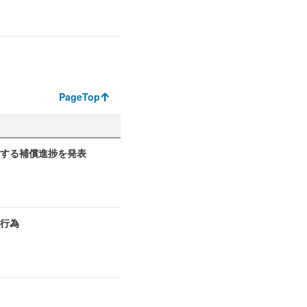
PageTop
関する補償進捗を発表
切行為