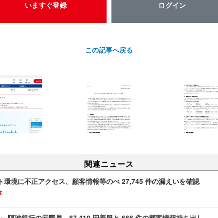
いますぐ登録
ログイン
この記事へ戻る
関連ニュース
環境に不正アクセス、顧客情報等のべ 27,745 件の漏えいを確認
故
～ 阿波銀行の元職員、87,410 円着服と 666 件の顧客情報持ち出し