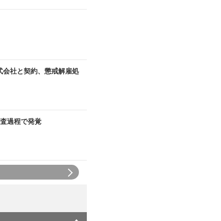
式会社と契約、懲戒解雇処
査過程で発覚