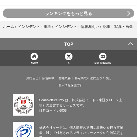
ランキングをもっと見る
写真・画像
ホーム
›
インシデント・事故
›
インシデント・情報漏えい
›
記事
›
TOP
Home
X
Mail Magazine
お問合せ
広告掲載
会社概要
特定商取引法に基づく表記
個人情報保護方針
ScanNetSecurity は、株式会社イード（東証グロース上
場）の運営するサービスです。
証券コード：6038
株式会社イードは、個人情報の適切な取扱いを行う事業
者に対して付与されるプライバシーマークの付与認定を