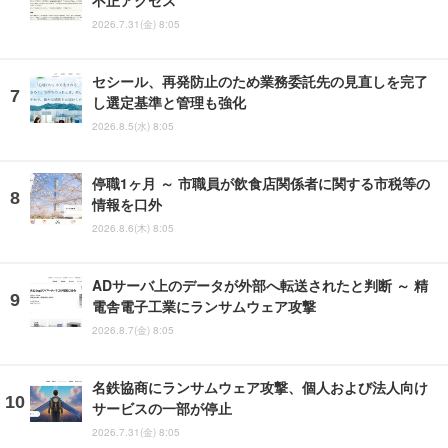
不正アクセス
2026.7.31(金) 8:05
セシール、再発防止のため業務委託先の見直しを完了
し選定基準と管理も強化
2026.8.5(水) 8:05
停職1ヶ月 ～ 市職員が飲食店関係者に関する市税等の
情報を口外
2026.8.6(木) 8:05
ADサーバ上のデータが外部へ転送されたと判断 ～ 精
電舎電子工業にランサムウェア攻撃
2026.8.7(金) 8:05
名鉄協商にランサムウェア攻撃、個人および法人向け
サービスの一部が停止
2026.7.31(金) 8:05