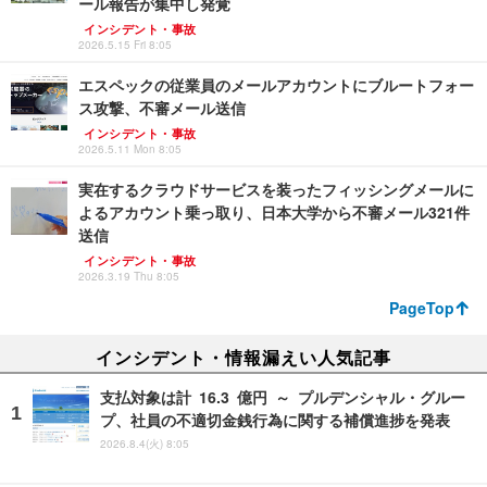
ール報告が集中し発覚
インシデント・事故
2026.5.15 Fri 8:05
エスペックの従業員のメールアカウントにブルートフォー
ス攻撃、不審メール送信
インシデント・事故
2026.5.11 Mon 8:05
実在するクラウドサービスを装ったフィッシングメールに
よるアカウント乗っ取り、日本大学から不審メール321件
送信
インシデント・事故
2026.3.19 Thu 8:05
PageTop
インシデント・情報漏えい人気記事
支払対象は計 16.3 億円 ～ プルデンシャル・グルー
プ、社員の不適切金銭行為に関する補償進捗を発表
2026.8.4(火) 8:05