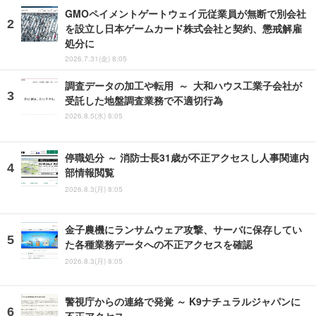
GMOペイメントゲートウェイ元従業員が無断で別会社
を設立し日本ゲームカード株式会社と契約、懲戒解雇
処分に
2026.7.31(金) 8:05
調査データの加工や転用 ～ 大和ハウス工業子会社が
受託した地盤調査業務で不適切行為
2026.8.5(水) 8:05
停職処分 ～ 消防士長31歳が不正アクセスし人事関連内
部情報閲覧
2026.8.3(月) 8:05
金子農機にランサムウェア攻撃、サーバに保存してい
た各種業務データへの不正アクセスを確認
2026.8.3(月) 8:05
警視庁からの連絡で発覚 ～ K9ナチュラルジャパンに