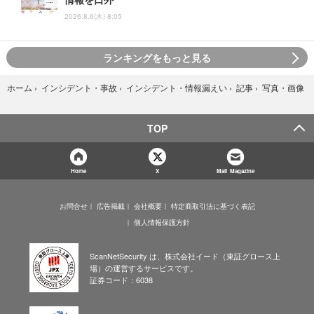
2026.8.6(木) 8:05
ランキングをもっと見る
写真・画像
ホーム
›
インシデント・事故
›
インシデント・情報漏えい
›
記事
›
TOP
Home
X
Mail Magazine
お問合せ
広告掲載
会社概要
特定商取引法に基づく表記
個人情報保護方針
ScanNetSecurity は、株式会社イード（東証グロース上
場）の運営するサービスです。
証券コード：6038