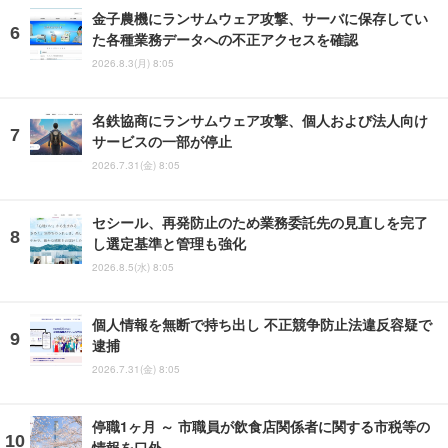
金子農機にランサムウェア攻撃、サーバに保存してい
た各種業務データへの不正アクセスを確認
2026.8.3(月) 8:05
名鉄協商にランサムウェア攻撃、個人および法人向け
サービスの一部が停止
2026.7.31(金) 8:05
セシール、再発防止のため業務委託先の見直しを完了
し選定基準と管理も強化
2026.8.5(水) 8:05
個人情報を無断で持ち出し 不正競争防止法違反容疑で
逮捕
2026.7.31(金) 8:05
停職1ヶ月 ～ 市職員が飲食店関係者に関する市税等の
情報を口外