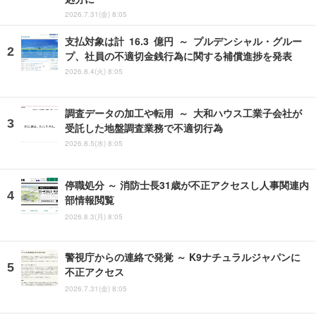
2026.7.31(金) 8:05
支払対象は計 16.3 億円 ～ プルデンシャル・グルー
プ、社員の不適切金銭行為に関する補償進捗を発表
2026.8.4(火) 8:05
調査データの加工や転用 ～ 大和ハウス工業子会社が
受託した地盤調査業務で不適切行為
2026.8.5(水) 8:05
停職処分 ～ 消防士長31歳が不正アクセスし人事関連内
部情報閲覧
2026.8.3(月) 8:05
警視庁からの連絡で発覚 ～ K9ナチュラルジャパンに
不正アクセス
2026.7.31(金) 8:05