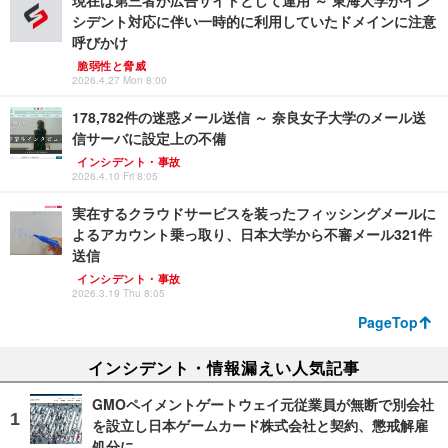
現在は第三者が広告サイトとして運用 ～ 東海大学がイン
シデント対応に伴い一時的に利用していたドメインに注意
呼びかけ
脆弱性と脅威
2026.4.27 Mon 8:00
178,782件の迷惑メール送信 ～ 奈良女子大学のメール送
信サーバに設定上の不備
インシデント・事故
2026.4.10 Fri 8:05
実在するクラウドサービスを装ったフィッシングメールに
よるアカウント乗っ取り、日本大学から不審メール321件
送信
インシデント・事故
2026.3.19 Thu 8:05
PageTop
インシデント・情報漏えい人気記事
GMOペイメントゲートウェイ元従業員が無断で別会社
を設立し日本ゲームカード株式会社と契約、懲戒解雇
処分に