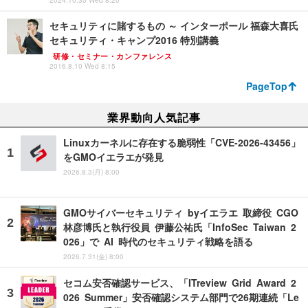
2024.10.30 Wed 8:20
セキュリティに賭するもの ～ インターポール 福森大喜氏
セキュリティ・キャンプ2016 特別講義
研修・セミナー・カンファレンス
2016.8.10 Wed 8:15
PageTop
業界動向人気記事
Linuxカーネルに存在する脆弱性「CVE-2026-43456」
をGMOイエラエが発見
2026.8.3(月) 8:00
GMOサイバーセキュリティ byイエラエ 取締役 CGO
林彦博氏と執行役員 伊藤公祐氏「InfoSec Taiwan 2
026」で AI 時代のセキュリティ戦略を語る
2026.7.31(金) 8:00
セコム安否確認サービス、「ITreview Grid Award 2
026 Summer」安否確認システム部門で26期連続「Le