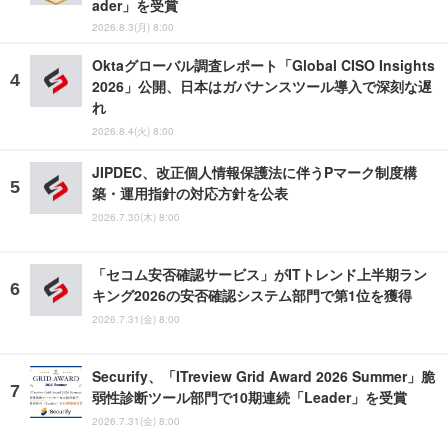
ader」を受賞
2026.8.3(月) 8:00
Oktaグローバル調査レポート「Global CISO Insights
2026」公開、日本はガバナンスツール導入で深刻な遅
れ
2026.8.4(火) 8:00
JIPDEC、改正個人情報保護法に伴うPマーク制度構
築・運用指針の対応方針を公表
2026.7.30(木) 8:00
「セコム安否確認サービス」がITトレンド上半期ラン
キング2026の安否確認システム部門で第1位を獲得
2026.7.31(金) 8:00
Securify、「ITreview Grid Award 2026 Summer」脆
弱性診断ツール部門で10期連続「Leader」を受賞
2026.7.31(金) 8:00