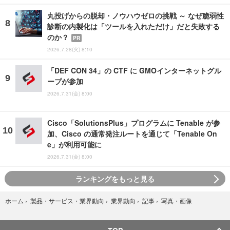
丸投げからの脱却・ノウハウゼロの挑戦 ～ なぜ脆弱性
診断の内製化は「ツールを入れただけ」だと失敗する
のか？
PR
2026.7.28(火) 8:10
「DEF CON 34」の CTF に GMOインターネットグル
ープが参加
2026.7.31(金) 8:00
Cisco「SolutionsPlus」プログラムに Tenable が参
加、Cisco の通常発注ルートを通じて「Tenable On
e」が利用可能に
2026.7.31(金) 8:00
ランキングをもっと見る
写真・画像
ホーム
›
製品・サービス・業界動向
›
業界動向
›
記事
›