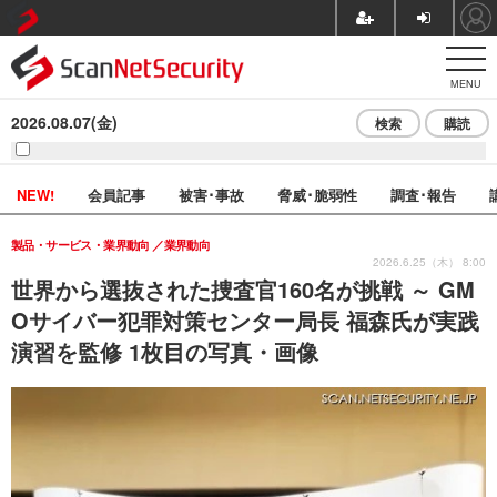
MENU
2026.08.07(金)
検索
購読
NEW!
会員記事
被害･事故
脅威･脆弱性
調査･報告
製品・サービス・業界動向
業界動向
2026.6.25（木） 8:00
世界から選抜された捜査官160名が挑戦 ～ GM
Oサイバー犯罪対策センター局長 福森氏が実践
演習を監修 1枚目の写真・画像