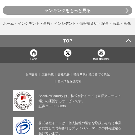
ランキングをもっと見る
写真・画像
ホーム
›
インシデント・事故
›
インシデント・情報漏えい
›
記事
›
TOP
Home
X
Mail Magazine
お問合せ
広告掲載
会社概要
特定商取引法に基づく表記
個人情報保護方針
ScanNetSecurity は、株式会社イード（東証グロース上
場）の運営するサービスです。
証券コード：6038
株式会社イードは、個人情報の適切な取扱いを行う事業
者に対して付与されるプライバシーマークの付与認定を
受けています。