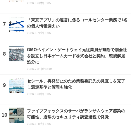
2026.8.6(木) 8:05
「東京アプリ」の運営に係るコールセンター業務で1名
の個人情報漏えい
2026.8.7(金) 8:05
GMOペイメントゲートウェイ元従業員が無断で別会社
を設立し日本ゲームカード株式会社と契約、懲戒解雇
処分に
2026.7.31(金) 8:05
セシール、再発防止のため業務委託先の見直しを完了
し選定基準と管理も強化
2026.8.5(水) 8:05
ファイブフォックスのサーバがランサムウェア感染の
可能性、通常のセキュリティ調査過程で発覚
2026.8.4(火) 8:05