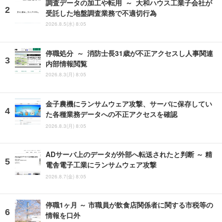
調査データの加工や転用 ～ 大和ハウス工業子会社が
受託した地盤調査業務で不適切行為
2026.8.5(水) 8:05
停職処分 ～ 消防士長31歳が不正アクセスし人事関連
内部情報閲覧
2026.8.3(月) 8:05
金子農機にランサムウェア攻撃、サーバに保存してい
た各種業務データへの不正アクセスを確認
2026.8.3(月) 8:05
ADサーバ上のデータが外部へ転送されたと判断 ～ 精
電舎電子工業にランサムウェア攻撃
2026.8.7(金) 8:05
停職1ヶ月 ～ 市職員が飲食店関係者に関する市税等の
情報を口外