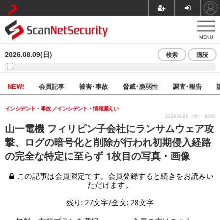
MENU
2026.08.09(日)
検索
購読
NEW!
会員記事
被害･事故
脅威･脆弱性
調査･報告
インシデント・事故
インシデント・情報漏えい
2026.6.26（金） 8:05
山一電機 フィリピン子会社にランサムウェア攻
撃、ログの暗号化と削除が行われ初期侵入経路
の完全な特定に至らず 1枚目の写真・画像
この記事は会員限定です。会員登録すると続きをお読みい
ただけます。
残り: 27文字/全文: 28文字