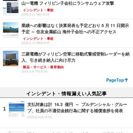
山一電機 フィリピン子会社にランサムウェア攻撃
インシデント・事故
2026.5.11 Mon 8:05
業績への影響はなく決算発表も予定どおり 5 月 11 日開示
予定 ～ 住友金属鉱山 海外子会社への不正アクセス
インシデント・事故
2026.5.13 Wed 8:05
三菱電機がフィリピン空軍に移動式警戒管制レーダーを納
入、引き続き納入に向け尽力
製品・サービス・業界動向
2024.5.9 Thu 8:00
PageTop
インシデント・情報漏えい人気記事
支払対象は計 16.3 億円 ～ プルデンシャル・グルー
プ、社員の不適切金銭行為に関する補償進捗を発表
2026.8.4(火) 8:05