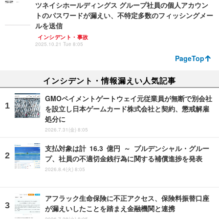
ツネイシホールディングス グループ社員の個人アカウン
トのパスワードが漏えい、不特定多数のフィッシングメー
ルを送信
インシデント・事故
2025.10.21 Tue 8:05
PageTop
インシデント・情報漏えい人気記事
GMOペイメントゲートウェイ元従業員が無断で別会社
を設立し日本ゲームカード株式会社と契約、懲戒解雇
処分に
2026.7.31(金) 8:05
支払対象は計 16.3 億円 ～ プルデンシャル・グルー
プ、社員の不適切金銭行為に関する補償進捗を発表
2026.8.4(火) 8:05
アフラック生命保険に不正アクセス、保険料振替口座
が漏えいしたことを踏まえ金融機関と連携