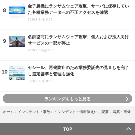
金子農機にランサムウェア攻撃、サーバに保存してい
た各種業務データへの不正アクセスを確認
2026.8.3(月) 8:05
名鉄協商にランサムウェア攻撃、個人および法人向け
サービスの一部が停止
2026.7.31(金) 8:05
セシール、再発防止のため業務委託先の見直しを完了
し選定基準と管理も強化
2026.8.5(水) 8:05
ランキングをもっと見る
写真・画像
ホーム
›
インシデント・事故
›
インシデント・情報漏えい
›
記事
›
TOP