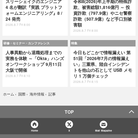
スリーシェイクのエンジニア
令和8(2026)年上半期の特殊詐
4 名が翻訳『実践 プラットフ
欺、被害総額1,816億円 ～ 投
ォームエンジニアリング』8 /
資詐欺（797.9億）やニセ警察
24 発売
詐欺（507.9億）など手口別被
害額
2026.8.7 Fri 8:00
2026.8.7 Fri 8:00
研修・セミナー・カンファレンス
特集
人事異動から退職処理までの
今日もどこかで情報漏えい 第
実務を体験 ～「Okta」ハンズ
51回「2026年7月の情報漏え
オンワークショップ 9月11日
い」三重県、陸自インシデン
大阪で開催
トを他山の石として USB メモ
リ 1 万個チェック
2026.8.7 Fri 8:10
2026.8.7 Fri 8:15
記事
ホーム
›
国際
›
海外情報
›
TOP
Home
X
Mail Magazine