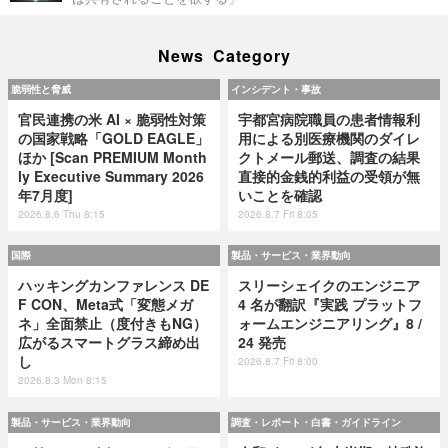
News Category
脆弱性と脅威
インシデント・事故
官民連携の米 AI × 脆弱性対策
宇都宮病院職員の患者情報利
の国家戦略「GOLD EAGLE」
用による別医療機関のダイレ
ほか [Scan PREMIUM Month
クトメール郵送、調査の結果
ly Executive Summary 2026
直接的金銭的利益の受領が無
年7月度]
いことを確認
2026.8.6 Thu 8:15
2026.8.7 Fri 8:05
国際
製品・サービス・業界動向
ハッキングカンファレンス DE
スリーシェイクのエンジニア
F CON、Meta式「変態メガ
4 名が翻訳『実践 プラットフ
ネ」全面禁止（度付きもNG）
ォームエンジニアリング』8 /
広がるスマートグラス締め出
24 発売
し
2026.8.7 Fri 8:00
2026.8.3 Mon 8:15
製品・サービス・業界動向
調査・レポート・白書・ガイドライン