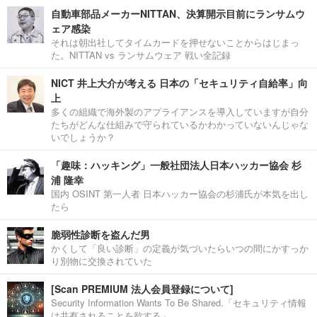
自動車部品メーカーNITTAN、決算開示目前にランサムウ
ェア感染
それは朝出社してタイムカードを押せないことからはじまっ
た。NITTAN vs ランサムウェア 戦い全記録
NICT 井上大介が考える 日本の「セキュリティ自給率」向
上
多くの組織で海外製のアプライアンスを導入していますが自分
たちがどんな仕組みで守られているかわかっていないんじゃな
いでしょうか？
「趣味：ハッキング」一般社団法人日本ハッカー協会 杉
浦 隆幸
国内 OSINT 第一人者 日本ハッカー協会の杉浦氏が本気を出し
たら
脆弱性診断を盗んだ男
かくして「良い診断」の定義が気づいたらいつの間にかすっか
り別物に交換されていた
[Scan PREMIUM 法人会員登録について]
Security Information Wants To Be Shared.「セキュリティ情報
は共有されることを欲する」