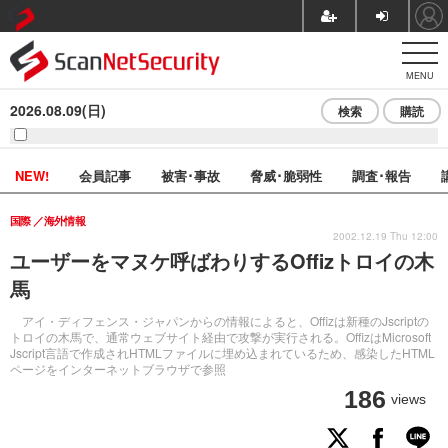
MENU
2026.08.09(日)
検索
購読
NEW!
会員記事
被害･事故
脅威･脆弱性
調査･報告
国際
海外情報
2002.12.19 Thu 12:00
ユーザーをマヌケ呼ばわりするOffizトロイの木
馬
アイ・ディフェンス・ジャパンからの情報によると、Offizは新種のJscriptの
トロイの木馬で、通常ウェブサイト経由で攻撃が実行される。OffizはMicrosoft
Jscript言語で作成されHTMLファイルに埋め込まれているため、感染したHTML
ページをインターネットブラウザで参照
186
views