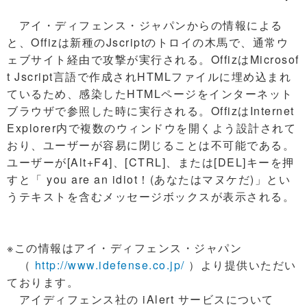
アイ・ディフェンス・ジャパンからの情報による
と、Offizは新種のJscriptのトロイの木馬で、通常ウ
ェブサイト経由で攻撃が実行される。OffizはMicrosof
t Jscript言語で作成されHTMLファイルに埋め込まれ
ているため、感染したHTMLページをインターネット
ブラウザで参照した時に実行される。OffizはInternet
Explorer内で複数のウィンドウを開くよう設計されて
おり、ユーザーが容易に閉じることは不可能である。
ユーザーが[Alt+F4]、[CTRL]、または[DEL]キーを押
すと「 you are an idiot！(あなたはマヌケだ)」とい
うテキストを含むメッセージボックスが表示される。
※この情報はアイ・ディフェンス・ジャパン
（
http://www.idefense.co.jp/
）より提供いただい
ております。
アイディフェンス社の iAlert サービスについて