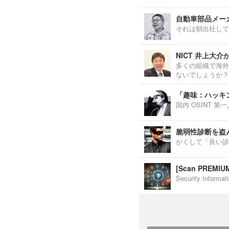
自動車部品メーカ
それは朝出社して
NICT 井上大
多くの組織で海外
ないでしょうか？
「趣味：ハッキ
国内 OSINT 
脆弱性診断を盗
かくして「良い診
[Scan PREM
Security Inf