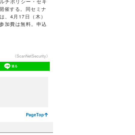
ルチポリシー・セキ
ーを開催する。同セミナ
、4月17日（木）
。参加費は無料。申込
《ScanNetSecurity》
送る
PageTop