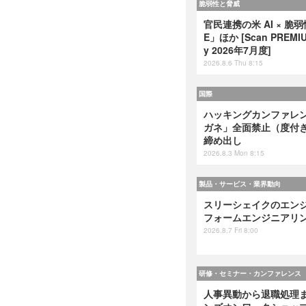
脆弱性と脅威
官民連携の米 AI × 脆
E」ほか [Scan PREMIUM
y 2026年7月度]
2026.8.6 Thu 8:15
国際
ハッキングカンファレンス
ガネ」全面禁止（度付
締め出し
2026.8.3 Mon 8:15
製品・サービス・業界動向
スリーシェイクのエンジ
フォームエンジニアリング』
2026.8.7 Fri 8:00
研修・セミナー・カンファレンス
人事異動から退職処理ま