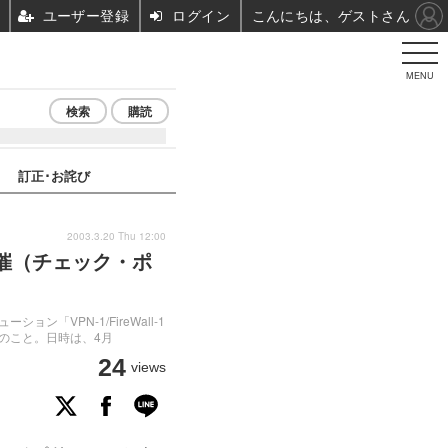
ユーザー登録
ログイン
こんにちは、ゲストさん
MENU
検索
購読
訂正･お詫び
2003.3.20 Thu 12:00
催（チェック・ポ
VPN-1/FireWall-1
のこと。日時は、4月
24
views