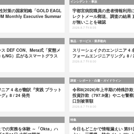
インシデント・事故
弱性対策の国家戦略「GOLD EAGL
宇都宮病院職員の患者情報利用
 Monthly Executive Summar
レクトメール郵送、調査の結果 
が無いことを確認
2026.8.7 Fri 8:05
製品・サービス・業界動向
 DEF CON、Meta式「変態メ
スリーシェイクのエンジニア 4 
きもNG）広がるスマートグラス
フォームエンジニアリング』8 / 2
2026.8.7 Fri 8:00
調査・レポート・白書・ガイドライン
ニア 4 名が翻訳『実践 プラット
令和8(2026)年上半期の特殊詐欺
8 / 24 発売
投資詐欺（797.9億）やニセ警察
口別被害額
2026.8.7 Fri 8:00
特集
での実務を体験 ～「Okta」ハ
今日もどこかで情報漏えい 第51