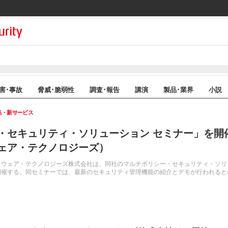
害･事故
脅威･脆弱性
調査･報告
講演
製品･業界
小説
品・新サービス
・セキュリティ・ソリューション セミナー」を開
ェア・テクノロジーズ）
ア・テクノロジーズ株式会社は、同社のマルチポリシー・セキュリティ・ソリューション「
開催する。同セミナーでは、最新のセキュリティ管理機能の紹介とデモが行われると