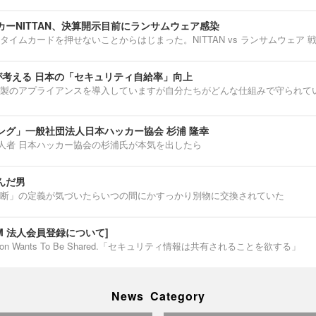
ーNITTAN、決算開示目前にランサムウェア感染
タイムカードを押せないことからはじまった。NITTAN vs ランサムウェア 
介が考える 日本の「セキュリティ自給率」向上
製のアプライアンスを導入していますが自分たちがどんな仕組みで守られて
ング」一般社団法人日本ハッカー協会 杉浦 隆幸
第一人者 日本ハッカー協会の杉浦氏が本気を出したら
んだ男
断」の定義が気づいたらいつの間にかすっかり別物に交換されていた
IUM 法人会員登録について]
ormation Wants To Be Shared.「セキュリティ情報は共有されることを欲する」
News Category