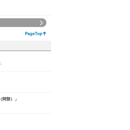
PageTop
た
（阿部）」