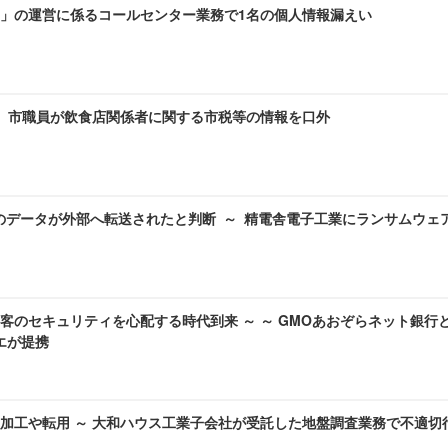
」の運営に係るコールセンター業務で1名の個人情報漏えい
～ 市職員が飲食店関係者に関する市税等の情報を口外
のデータが外部へ転送されたと判断 ～ 精電舎電子工業にランサムウェ
客のセキュリティを心配する時代到来 ～ ～ GMOあおぞらネット銀行
ラエが提携
加工や転用 ～ 大和ハウス工業子会社が受託した地盤調査業務で不適切