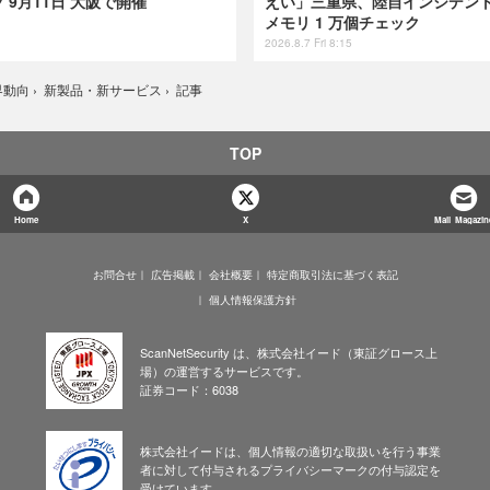
9月11日 大阪で開催
えい」三重県、陸自インシデント
メモリ 1 万個チェック
2026.8.7 Fri 8:15
記事
界動向
›
新製品・新サービス
›
TOP
Home
X
Mail Magazin
お問合せ
広告掲載
会社概要
特定商取引法に基づく表記
個人情報保護方針
ScanNetSecurity は、株式会社イード（東証グロース上
場）の運営するサービスです。
証券コード：6038
株式会社イードは、個人情報の適切な取扱いを行う事業
者に対して付与されるプライバシーマークの付与認定を
受けています。