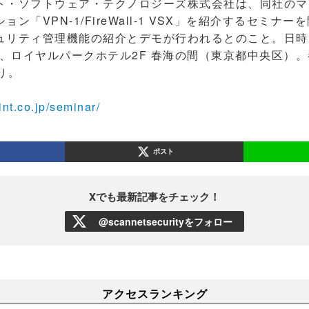
・ソフトウェア・テクノロジーズ株式会社は、同社のマ
ン「VPN-1/FireWall-1 VSX」を紹介するセミナ
ュリティ管理機能の紹介とデモが行われるとのこと。日時は
は、ロイヤルパークホテル2F 春海の間（東京都中央区）
り。
nt.co.jp/seminar/
ポスト
Xでも最新記事をチェック！
@scannetsecurityをフォロー
アクセスランキング