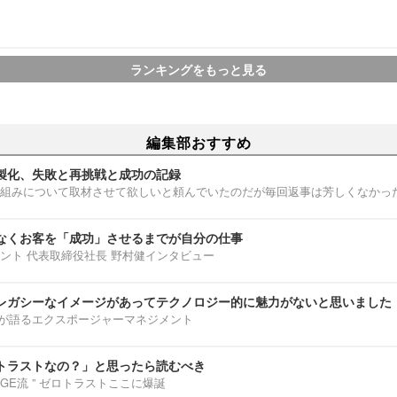
ランキングをもっと見る
編集部おすすめ
製化、失敗と再挑戦と成功の記録
組みについて取材させて欲しいと頼んでいたのだが毎回返事は芳しくなかっ
なくお客を「成功」させるまでが自分の仕事
ント 代表取締役社長 野村健インタビュー
レガシーなイメージがあってテクノロジー的に魅力がないと思いました
部淳平が語るエクスポージャーマネジメント
トラストなの？」と思ったら読むべき
ENNGE流 ” ゼロトラストここに爆誕