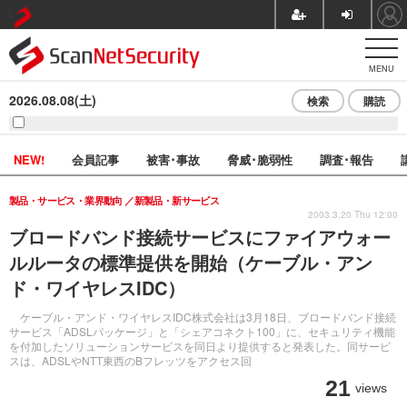
MENU
2026.08.08(土)
検索
購読
NEW!
会員記事
被害･事故
脅威･脆弱性
調査･報告
製品・サービス・業界動向
新製品・新サービス
2003.3.20 Thu 12:00
ブロードバンド接続サービスにファイアウォー
ルルータの標準提供を開始（ケーブル・アン
ド・ワイヤレスIDC）
ケーブル・アンド・ワイヤレスIDC株式会社は3月18日、ブロードバンド接続
サービス「ADSLパッケージ」と「シェアコネクト100」に、セキュリティ機能
を付加したソリューションサービスを同日より提供すると発表した。同サービ
スは、ADSLやNTT東西のBフレッツをアクセス回
21
views