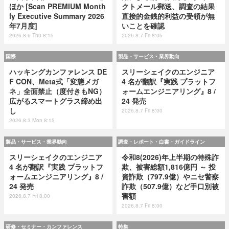
ほか [Scan PREMIUM Month
クトメール郵送、調査の結果
ly Executive Summary 2026
直接的金銭的利益の受領が無
年7月度]
いことを確認
2026.8.6 Thu 8:15
2026.8.7 Fri 8:05
国際
製品・サービス・業界動向
ハッキングカンファレンス DE
スリーシェイクのエンジニア
F CON、Meta式「変態メガ
4 名が翻訳『実践 プラットフ
ネ」全面禁止（度付きもNG）
ォームエンジニアリング』8 /
広がるスマートグラス締め出
24 発売
し
2026.8.7 Fri 8:00
2026.8.3 Mon 8:15
製品・サービス・業界動向
調査・レポート・白書・ガイドライン
スリーシェイクのエンジニア
令和8(2026)年上半期の特殊詐
4 名が翻訳『実践 プラットフ
欺、被害総額1,816億円 ～ 投
ォームエンジニアリング』8 /
資詐欺（797.9億）やニセ警察
24 発売
詐欺（507.9億）など手口別被
害額
2026.8.7 Fri 8:00
2026.8.7 Fri 8:00
研修・セミナー・カンファレンス
特集