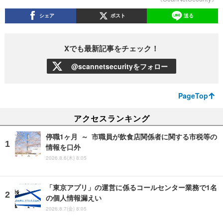
シェア
ポスト
送る
Xでも最新記事をチェック！
@scannetsecurityをフォロー
PageTop
アクセスランキング
停職1ヶ月 ～ 市職員が飲食店関係者に関する市税等の
情報を口外
2026.8.6(木) 8:05
「東京アプリ」の運営に係るコールセンター業務で1名
の個人情報漏えい
2026.8.7(金) 8:05