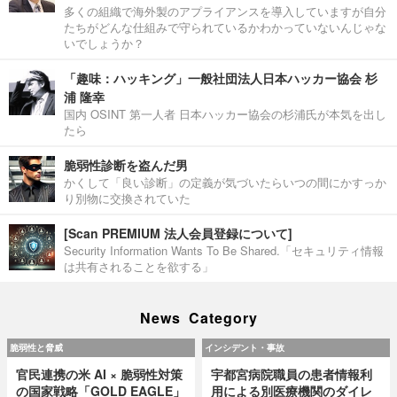
多くの組織で海外製のアプライアンスを導入していますが自分
たちがどんな仕組みで守られているかわかっていないんじゃな
いでしょうか？
「趣味：ハッキング」一般社団法人日本ハッカー協会 杉
浦 隆幸
国内 OSINT 第一人者 日本ハッカー協会の杉浦氏が本気を出し
たら
脆弱性診断を盗んだ男
かくして「良い診断」の定義が気づいたらいつの間にかすっか
り別物に交換されていた
[Scan PREMIUM 法人会員登録について]
Security Information Wants To Be Shared.「セキュリティ情報
は共有されることを欲する」
News Category
脆弱性と脅威
インシデント・事故
官民連携の米 AI × 脆弱性対策
宇都宮病院職員の患者情報利
の国家戦略「GOLD EAGLE」
用による別医療機関のダイレ