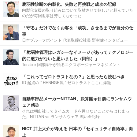
脆弱性診断の内製化、失敗と再挑戦と成功の記録
内製化支援の取り組みについて取材させて欲しいと頼んでいた
のだが毎回返事は芳しくなかった
「守る」だけでなくお客を「成功」させるまでが自分の仕
事
日本プルーフポイント 代表取締役社長 野村健インタビュー
「脆弱性管理はレガシーなイメージがあってテクノロジー
的に魅力がないと思いました（阿部）」
Tenable 阿部淳平が語るエクスポージャーマネジメント
「これってゼロトラストなの？」と思ったら読むべき
ID 起点の “ HENNGE流 ” ゼロトラストここに爆誕
自動車部品メーカーNITTAN、決算開示目前にランサムウ
ェア感染
それは朝出社してタイムカードを押せないことからはじまっ
た。NITTAN vs ランサムウェア 戦い全記録
NICT 井上大介が考える 日本の「セキュリティ自給率」向
上