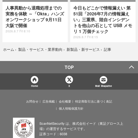
人事異動から退職処理までの
今日もどこかで情報漏えい 第
実務を体験 ～「Okta」ハンズ
51回「2026年7月の情報漏え
オンワークショップ 9月11日
い」三重県、陸自インシデン
大阪で開催
トを他山の石として USB メモ
リ 1 万個チェック
2026.8.7 Fri 8:10
2026.8.7 Fri 8:15
記事
ホーム
›
製品・サービス・業界動向
›
新製品・新サービス
›
TOP
Home
X
Mail Magazine
お問合せ
広告掲載
会社概要
特定商取引法に基づく表記
個人情報保護方針
ScanNetSecurity は、株式会社イード（東証グロース上
場）の運営するサービスです。
証券コード：6038