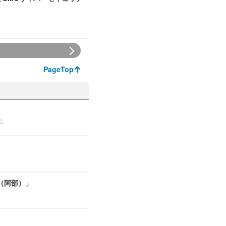
PageTop
た
（阿部）」