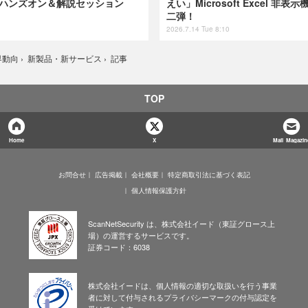
けハンズオン＆解説セッション
えい」Microsoft Excel 
二弾！
2026.7.14 Tue 8:10
記事
界動向
›
新製品・新サービス
›
TOP
Home
X
Mail Magazin
お問合せ
広告掲載
会社概要
特定商取引法に基づく表記
個人情報保護方針
ScanNetSecurity は、株式会社イード（東証グロース上
場）の運営するサービスです。
証券コード：6038
株式会社イードは、個人情報の適切な取扱いを行う事業
者に対して付与されるプライバシーマークの付与認定を