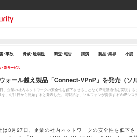
害･事故
脅威･脆弱性
調査･報告
講演
製品･業界
小説
品・新サービス
アウォール越え製品「Connect-VPnP」を発売（
、企業の社内ネットワークの安全性を低下させることなくIP電話通信を実現するソリュー
ay）」の提供を、4月1日から開始すると発表した。同製品は、ソルフォンが提供するVoIP
は3月27日、企業の社内ネットワークの安全性を低下させ