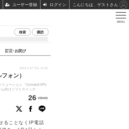
ユーザー登録
ログイン
こんにちは、ゲストさん
MENU
検索
購読
訂正･お詫び
2003.3.27 Thu 12:00
ソルフォン）
ション「Connect-VPn
システム向けソフトスイッチ
26
views
ることなくIP電話