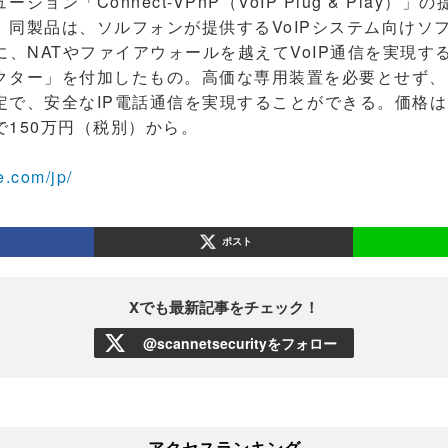
ョン「Connect-VPnP（VoIP Plug & Play）
同製品は、ソルフォンが提供するVoIPシステム向けソフ
nect」に、NATやファイアウォールを越えてVoIP通信を実
クター」を付加したもの。高価な専用装置を必要とせず、
定で、安全なIP電話通信を実現することができる。価格
150万円（税別）から。
e.com/jp/
ポスト
Xでも最新記事をチェック！
@scannetsecurityをフォロー
アクセスランキング