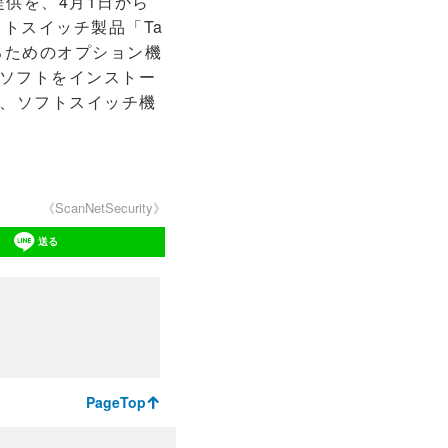
」の提供を、4月1日から
トスイッチ製品「Ta
現するためのオプション機
ソフトをインストー
は、ソフトスイッチ機
《ScanNetSecurity》
送る
PageTop