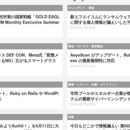
インシデント・事故
弱性対策の国家戦略「GOLD EAGL
新エフエイコムにランサムウェ
 Monthly Executive Summar
に関する個人情報が漏えいした
2026.8.6 Thu 8:05
製品・サービス・業界動向
 DEF CON、Meta式「変態メ
AeyeScan がアップデート、Ruby 
きもNG）広がるスマートグラス
ess の最新脆弱性に対応
2026.8.6 Thu 8:00
調査・レポート・白書・ガイドライン
、Ruby on Rails や WordPr
市民プールやエネルギー企業が標的
応
テムの最新サイバーインシデン
2026.8.6 Thu 8:00
特集
てみようAuth0！」を9月11日に大
今日もどこかで情報漏えい 第50