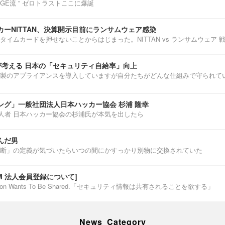
ENNGE流 ” ゼロトラストここに爆誕
ーNITTAN、決算開示目前にランサムウェア感染
タイムカードを押せないことからはじまった。NITTAN vs ランサムウェア 
介が考える 日本の「セキュリティ自給率」向上
製のアプライアンスを導入していますが自分たちがどんな仕組みで守られて
ング」一般社団法人日本ハッカー協会 杉浦 隆幸
第一人者 日本ハッカー協会の杉浦氏が本気を出したら
んだ男
断」の定義が気づいたらいつの間にかすっかり別物に交換されていた
IUM 法人会員登録について]
ormation Wants To Be Shared.「セキュリティ情報は共有されることを欲する」
News Category