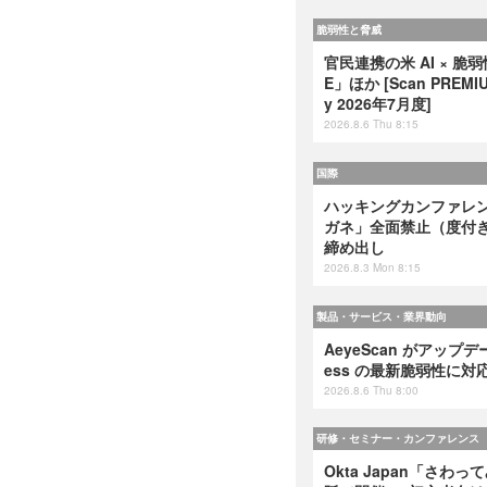
脆弱性と脅威
官民連携の米 AI × 脆
E」ほか [Scan PREMIUM
y 2026年7月度]
2026.8.6 Thu 8:15
国際
ハッキングカンファレンス
ガネ」全面禁止（度付
締め出し
2026.8.3 Mon 8:15
製品・サービス・業界動向
AeyeScan がアップデート
ess の最新脆弱性に対
2026.8.6 Thu 8:00
研修・セミナー・カンファレンス
Okta Japan「さわっ