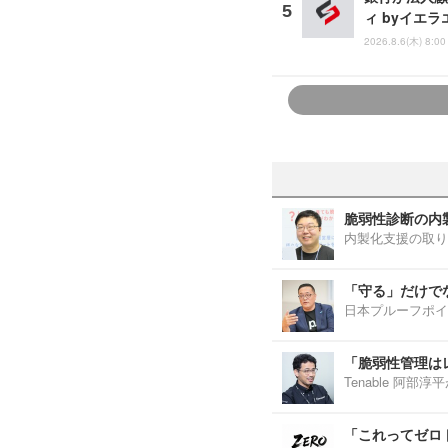
ィ byイエ
2026.8.6(木) 8:00
脆弱性診断の内
内製化支援の取り
「守る」だけで
日本プルーフポイ
「脆弱性管理は
Tenable 阿
「これってゼロ