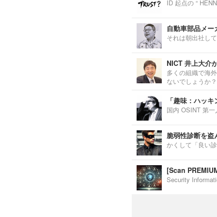
ID 起点の “ H
自動車部品メーカ
それは朝出社して
NICT 井上大
多くの組織で海外
ないでしょうか？
「趣味：ハッキ
国内 OSINT 
脆弱性診断を盗
かくして「良い診
[Scan PREM
Security Inf