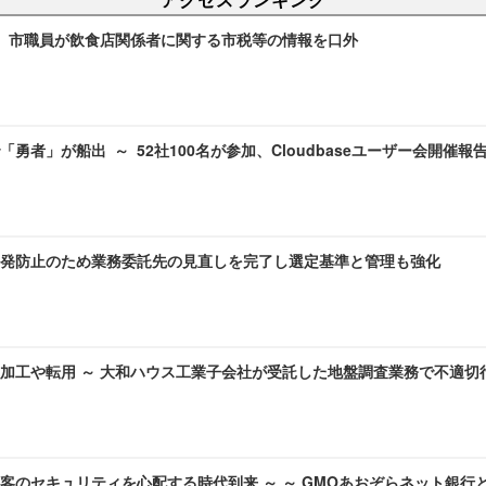
～ 市職員が飲食店関係者に関する市税等の情報を口外
勇者」が船出 ～ 52社100名が参加、Cloudbaseユーザー会開催報
発防止のため業務委託先の見直しを完了し選定基準と管理も強化
加工や転用 ～ 大和ハウス工業子会社が受託した地盤調査業務で不適切
客のセキュリティを心配する時代到来 ～ ～ GMOあおぞらネット銀行