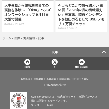
人事異動から退職処理までの
今日もどこかで情報漏えい 第
実務を体験 ～「Okta」ハンズ
51回「2026年7月の情報漏え
オンワークショップ 9月11日
い」三重県、陸自インシデン
大阪で開催
トを他山の石として USB メモ
リ 1 万個チェック
2026.8.7 Fri 8:10
2026.8.7 Fri 8:15
記事
ホーム
›
国際
›
海外情報
›
TOP
Home
X
Mail Magazine
お問合せ
広告掲載
会社概要
特定商取引法に基づく表記
個人情報保護方針
ScanNetSecurity は、株式会社イード（東証グロース上
場）の運営するサービスです。
証券コード：6038