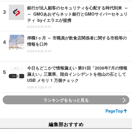
銀行が法人顧客のセキュリティを心配する時代到来 ～
～ GMOあおぞらネット銀行とGMOサイバーセキュリ
ティ byイエラエが提携
2026.8.6(木) 8:00
停職1ヶ月 ～ 市職員が飲食店関係者に関する市税等の
情報を口外
2026.8.6(木) 8:05
今日もどこかで情報漏えい 第51回「2026年7月の情報
漏えい」三重県、陸自インシデントを他山の石として
USB メモリ 1 万個チェック
2026.8.7(金) 8:15
ランキングをもっと見る
PageTop
編集部おすすめ