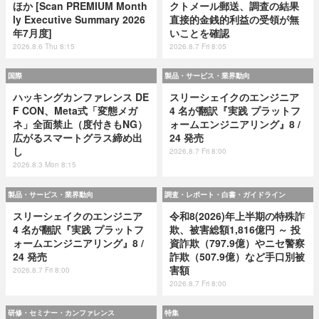
ほか [Scan PREMIUM Month
クトメール郵送、調査の結果
ly Executive Summary 2026
直接的金銭的利益の受領が無
年7月度]
いことを確認
2026.8.6 Thu 8:15
2026.8.7 Fri 8:05
国際
製品・サービス・業界動向
ハッキングカンファレンス DE
スリーシェイクのエンジニア
F CON、Meta式「変態メガ
4 名が翻訳『実践 プラットフ
ネ」全面禁止（度付きもNG）
ォームエンジニアリング』8 /
広がるスマートグラス締め出
24 発売
し
2026.8.7 Fri 8:00
2026.8.3 Mon 8:15
製品・サービス・業界動向
調査・レポート・白書・ガイドライン
スリーシェイクのエンジニア
令和8(2026)年上半期の特殊詐
4 名が翻訳『実践 プラットフ
欺、被害総額1,816億円 ～ 投
ォームエンジニアリング』8 /
資詐欺（797.9億）やニセ警察
24 発売
詐欺（507.9億）など手口別被
害額
2026.8.7 Fri 8:00
2026.8.7 Fri 8:00
研修・セミナー・カンファレンス
特集