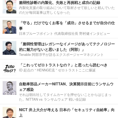
脆弱性診断の内製化、失敗と再挑戦と成功の記録
内製化支援の取り組みについて取材させて欲しいと頼んでいた
のだが毎回返事は芳しくなかった
「守る」だけでなくお客を「成功」させるまでが自分の仕
事
日本プルーフポイント 代表取締役社長 野村健インタビュー
「脆弱性管理はレガシーなイメージがあってテクノロジー
的に魅力がないと思いました（阿部）」
Tenable 阿部淳平が語るエクスポージャーマネジメント
「これってゼロトラストなの？」と思ったら読むべき
ID 起点の “ HENNGE流 ” ゼロトラストここに爆誕
自動車部品メーカーNITTAN、決算開示目前にランサムウ
ェア感染
それは朝出社してタイムカードを押せないことからはじまっ
た。NITTAN vs ランサムウェア 戦い全記録
NICT 井上大介が考える 日本の「セキュリティ自給率」向
上