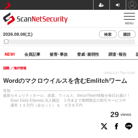
MENU
2026.08.08(土)
検索
購読
NEW!
会員記事
被害･事故
脅威･脆弱性
調査･報告
国際
海外情報
2003.3.27 Thu 12:00
Wordのマクロウイルスを含むEmlitchワーム
告知 ───────────────────────────────
最新セキュリティホール、改竄、ウィルス、SecuriTeam情報を毎日お届け！
Scan Daily EXpress 法人購読 ３月末まで期間限定の割引サービス中
通常 １６万円（全セット） を ９万８千円
29
views