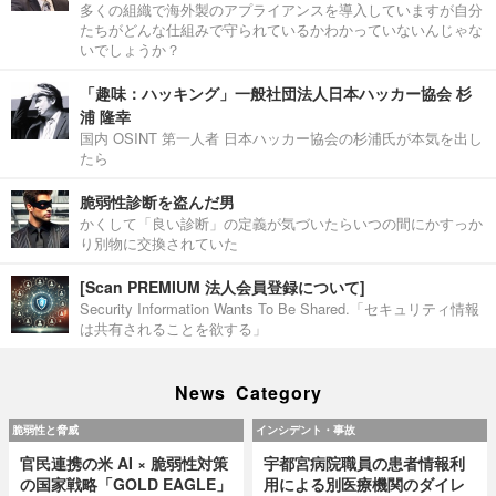
多くの組織で海外製のアプライアンスを導入していますが自分
たちがどんな仕組みで守られているかわかっていないんじゃな
いでしょうか？
「趣味：ハッキング」一般社団法人日本ハッカー協会 杉
浦 隆幸
国内 OSINT 第一人者 日本ハッカー協会の杉浦氏が本気を出し
たら
脆弱性診断を盗んだ男
かくして「良い診断」の定義が気づいたらいつの間にかすっか
り別物に交換されていた
[Scan PREMIUM 法人会員登録について]
Security Information Wants To Be Shared.「セキュリティ情報
は共有されることを欲する」
News Category
脆弱性と脅威
インシデント・事故
官民連携の米 AI × 脆弱性対策
宇都宮病院職員の患者情報利
の国家戦略「GOLD EAGLE」
用による別医療機関のダイレ