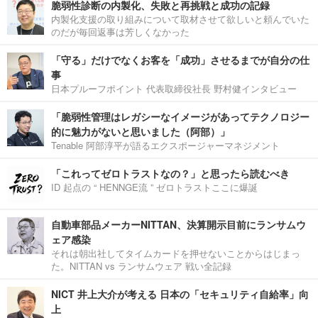
脆弱性診断の内製化、失敗と再挑戦と成功の記録
内製化支援の取り組みについて取材させて欲しいと頼んでいた
のだが毎回返事は芳しくなかった
「守る」だけでなくお客を「成功」させるまでが自分の仕
事
日本プルーフポイント 代表取締役社長 野村健インタビュー
「脆弱性管理はレガシーなイメージがあってテクノロジー
的に魅力がないと思いました（阿部）」
Tenable 阿部淳平が語るエクスポージャーマネジメント
「これってゼロトラストなの？」と思ったら読むべき
ID 起点の “ HENNGE流 ” ゼロトラストここに爆誕
自動車部品メーカーNITTAN、決算開示目前にランサムウ
ェア感染
それは朝出社してタイムカードを押せないことからはじまっ
た。NITTAN vs ランサムウェア 戦い全記録
NICT 井上大介が考える 日本の「セキュリティ自給率」向
上