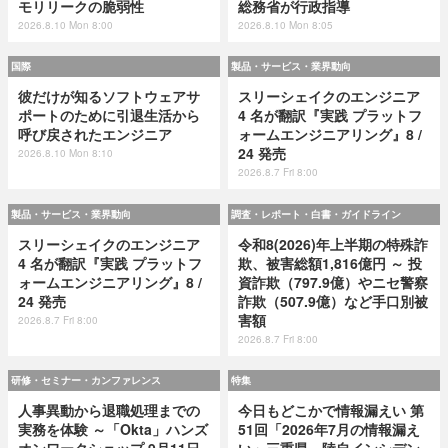
モリリークの脆弱性
総務省が行政指導
2026.8.10 Mon 8:00
2026.8.10 Mon 8:05
国際
製品・サービス・業界動向
彼だけが知るソフトウェアサ
スリーシェイクのエンジニア
ポートのために引退生活から
4 名が翻訳『実践 プラットフ
呼び戻されたエンジニア
ォームエンジニアリング』8 /
24 発売
2026.8.10 Mon 8:10
2026.8.7 Fri 8:00
製品・サービス・業界動向
調査・レポート・白書・ガイドライン
スリーシェイクのエンジニア
令和8(2026)年上半期の特殊詐
4 名が翻訳『実践 プラットフ
欺、被害総額1,816億円 ～ 投
ォームエンジニアリング』8 /
資詐欺（797.9億）やニセ警察
24 発売
詐欺（507.9億）など手口別被
害額
2026.8.7 Fri 8:00
2026.8.7 Fri 8:00
研修・セミナー・カンファレンス
特集
人事異動から退職処理までの
今日もどこかで情報漏えい 第
実務を体験 ～「Okta」ハンズ
51回「2026年7月の情報漏え