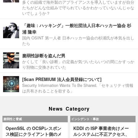
多くの組織で海外製のアプライアンスを導入していますが自分
たちがどんな仕組みで守られているかわかっていないんじゃな
いでしょうか？
「趣味：ハッキング」一般社団法人日本ハッカー協会 杉
浦 隆幸
国内 OSINT 第一人者 日本ハッカー協会の杉浦氏が本気を出し
たら
脆弱性診断を盗んだ男
かくして「良い診断」の定義が気づいたらいつの間にかすっか
り別物に交換されていた
[Scan PREMIUM 法人会員登録について]
Security Information Wants To Be Shared.「セキュリティ情報
は共有されることを欲する」
News Category
脆弱性と脅威
インシデント・事故
OpenSSL の OCSPレスポン
KDDI の ISP 事業者向けメー
ス検証にクライアント側のメ
ルシステムに不正アクセス、