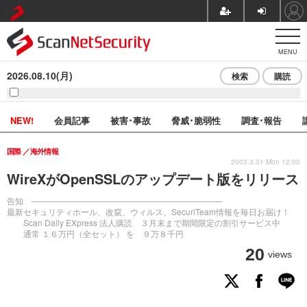
MENU
2026.08.10(月)
検索
購読
NEW!
会員記事
被害･事故
脅威･脆弱性
調査･報告
国際
海外情報
2003.3.31 Mon 12:00
WireXがOpenSSLのアップデート版をリリース
告知 ───────────────────────────────
最新セキュリティホール、改竄、ウィルス、SecuriTeam情報を毎日お届け！
Scan Daily EXpress 法人購読 ３月末まで期間限定の割引サービス中
通常 １６万円（全セット） を ９万８千円
20
views