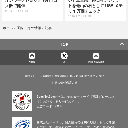
オンワークショップ 9月11日
い」三重県、陸自インシデン
大阪で開催
トを他山の石として USB メモ
リ 1 万個チェック
2026.8.7 Fri 8:10
2026.8.7 Fri 8:15
記事
ホーム
›
国際
›
海外情報
›
TOP
Home
X
Mail Magazine
お問合せ
広告掲載
会社概要
特定商取引法に基づく表記
個人情報保護方針
ScanNetSecurity は、株式会社イード（東証グロース上
場）の運営するサービスです。
証券コード：6038
株式会社イードは、個人情報の適切な取扱いを行う事業
者に対して付与されるプライバシーマークの付与認定を