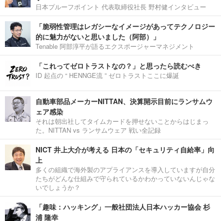
日本プルーフポイント 代表取締役社長 野村健インタビュー
「脆弱性管理はレガシーなイメージがあってテクノロジー
的に魅力がないと思いました（阿部）」
Tenable 阿部淳平が語るエクスポージャーマネジメント
「これってゼロトラストなの？」と思ったら読むべき
ID 起点の “ HENNGE流 ” ゼロトラストここに爆誕
自動車部品メーカーNITTAN、決算開示目前にランサムウ
ェア感染
それは朝出社してタイムカードを押せないことからはじまっ
た。NITTAN vs ランサムウェア 戦い全記録
NICT 井上大介が考える 日本の「セキュリティ自給率」向
上
多くの組織で海外製のアプライアンスを導入していますが自分
たちがどんな仕組みで守られているかわかっていないんじゃな
いでしょうか？
「趣味：ハッキング」一般社団法人日本ハッカー協会 杉
浦 隆幸