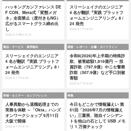
ハッキングカンファレンス DE
スリーシェイクのエンジニア
F CON、Meta式「変態メガ
4 名が翻訳『実践 プラットフ
ネ」全面禁止（度付きもNG）
ォームエンジニアリング』8 /
広がるスマートグラス締め出
24 発売
し
2026.8.7 Fri 8:00
2026.8.3 Mon 8:15
製品・サービス・業界動向
調査・レポート・白書・ガイドライン
スリーシェイクのエンジニア
令和8(2026)年上半期の特殊詐
4 名が翻訳『実践 プラットフ
欺、被害総額1,816億円 ～ 投
ォームエンジニアリング』8 /
資詐欺（797.9億）やニセ警察
24 発売
詐欺（507.9億）など手口別被
害額
2026.8.7 Fri 8:00
2026.8.7 Fri 8:00
研修・セミナー・カンファレンス
特集
人事異動から退職処理までの
今日もどこかで情報漏えい 第
実務を体験 ～「Okta」ハンズ
51回「2026年7月の情報漏え
オンワークショップ 9月11日
い」三重県、陸自インシデン
大阪で開催
トを他山の石として USB メモ
リ 1 万個チェック
2026.8.7 Fri 8:10