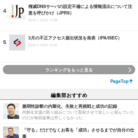
権威DNSサーバの設定不備による情報流出について注
意を呼びかけ（JPRS）
2016.1.13(水) 17:28
3月の不正アクセス届出状況を発表（IPA/ISEC）
2003.4.10(木) 12:00
ランキングをもっと見る
PageTop
編集部おすすめ
脆弱性診断の内製化、失敗と再挑戦と成功の記録
内製化支援の取り組みについて取材させて欲しいと頼んでいた
のだが毎回返事は芳しくなかった
「守る」だけでなくお客を「成功」させるまでが自分の仕
事