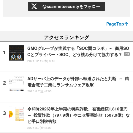
@scannetsecurityをフォロー
PageTop
アクセスランキング
GMOグループが実践する「SOC間コラボ」～ 商用SO
CとプライベートSOC、どう棲み分けて協力する？
PR
2024.12.19(木) 8:15
ADサーバ上のデータが外部へ転送されたと判断 ～ 精
電舎電子工業にランサムウェア攻撃
2026.8.7(金) 8:05
令和8(2026)年上半期の特殊詐欺、被害総額1,816億円
～ 投資詐欺（797.9億）やニセ警察詐欺（507.9億）な
ど手口別被害額
2026.8.7(金) 8:00