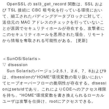
OpenSSL の ssl3_get_record 関数は、SSL およ
び TSL 接続に CBC 暗号化を行っている環境におい
て、細工されたパディングデータブロックに対して、
送信元の MAC アドレスのチェックを行っていないこ
とが原因でセキュリティホールが存在する。攻撃者に
このセキュリティホールを悪用された場合、リモート
から情報を奪取される可能性がある。 [更新]
＜SunOS/Solaris＞
▽ dtsession
Sun Solarisのバージョン2.5.1、2.6、7、8および9
は、dtsessionの"HOME"環境変数の取り扱いにおい
てヒープオーバーフローの脆弱性が存在する。dtsessi
onはsetuidであり、これによりCDEへのアクセス権限
を持ち、"HOME"環境変数を書き換えられるローカル
ユーザは攻撃を仕掛け、rootにアクセスできる。