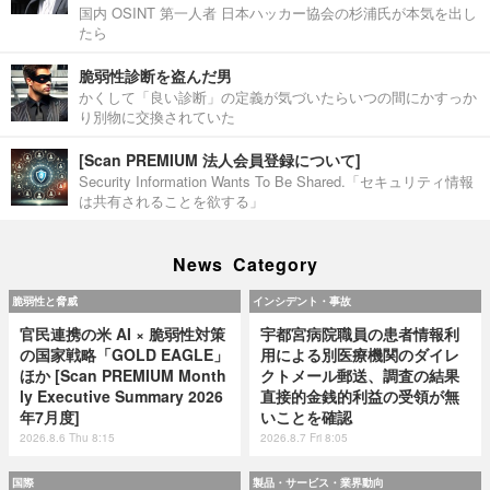
国内 OSINT 第一人者 日本ハッカー協会の杉浦氏が本気を出し
たら
脆弱性診断を盗んだ男
かくして「良い診断」の定義が気づいたらいつの間にかすっか
り別物に交換されていた
[Scan PREMIUM 法人会員登録について]
Security Information Wants To Be Shared.「セキュリティ情報
は共有されることを欲する」
News Category
脆弱性と脅威
インシデント・事故
官民連携の米 AI × 脆弱性対策
宇都宮病院職員の患者情報利
の国家戦略「GOLD EAGLE」
用による別医療機関のダイレ
ほか [Scan PREMIUM Month
クトメール郵送、調査の結果
ly Executive Summary 2026
直接的金銭的利益の受領が無
年7月度]
いことを確認
2026.8.6 Thu 8:15
2026.8.7 Fri 8:05
国際
製品・サービス・業界動向