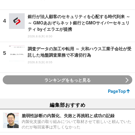
銀行が法人顧客のセキュリティを心配する時代到来 ～
～ GMOあおぞらネット銀行とGMOサイバーセキュリ
ティ byイエラエが提携
2026.8.6(木) 8:00
調査データの加工や転用 ～ 大和ハウス工業子会社が受
託した地盤調査業務で不適切行為
2026.8.5(水) 8:05
ランキングをもっと見る
PageTop
編集部おすすめ
脆弱性診断の内製化、失敗と再挑戦と成功の記録
内製化支援の取り組みについて取材させて欲しいと頼んでいた
のだが毎回返事は芳しくなかった