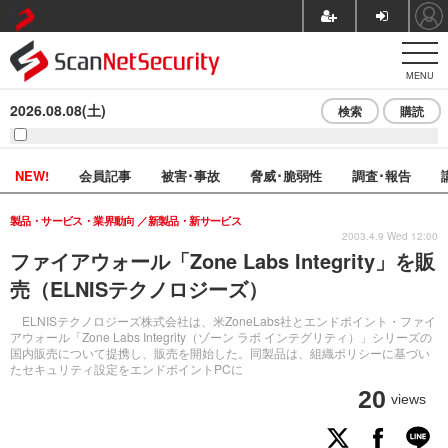
MENU
2026.08.08(土)
検索
購読
NEW!
会員記事
被害･事故
脅威･脆弱性
調査･報告
製品・サービス・業界動向
新製品・新サービス
2003.4.9 Wed 12:00
ファイアウォール「Zone Labs Integrity」を販
売（ELNISテクノロジーズ）
ELNISテクノロジーズ株式会社は、米ZoneLabs社とエンドポイント・ファイ
アウォール「Zone Labs Integrity（ゾーン ラボ インテグリティ）」シリーズの
国内販売について提携し、販売を開始した。同製品は、組織ポリシーに基づい
たセキュリティ設定をエンドポイントPCに
20
views