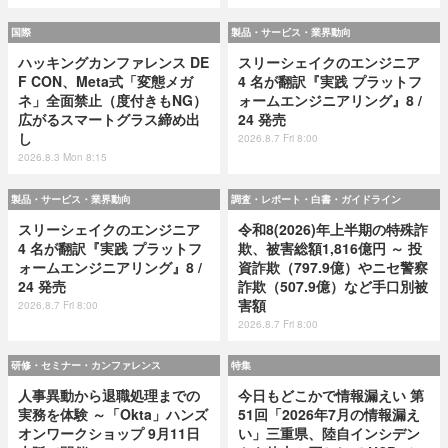
国際
製品・サービス・業界動向
ハッキングカンファレンス DE
スリーシェイクのエンジニア
F CON、Meta式「変態メガ
4 名が翻訳『実践 プラットフ
ネ」全面禁止（度付きもNG）
ォームエンジニアリング』8 /
広がるスマートグラス締め出
24 発売
し
2026.8.7 Fri 8:00
2026.8.3 Mon 8:15
製品・サービス・業界動向
調査・レポート・白書・ガイドライン
スリーシェイクのエンジニア
令和8(2026)年上半期の特殊詐
4 名が翻訳『実践 プラットフ
欺、被害総額1,816億円 ～ 投
ォームエンジニアリング』8 /
資詐欺（797.9億）やニセ警察
24 発売
詐欺（507.9億）など手口別被
害額
2026.8.7 Fri 8:00
2026.8.7 Fri 8:00
研修・セミナー・カンファレンス
特集
人事異動から退職処理までの
今日もどこかで情報漏えい 第
実務を体験 ～「Okta」ハンズ
51回「2026年7月の情報漏え
オンワークショップ 9月11日
い」三重県、陸自インシデン