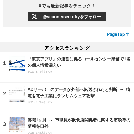
Xでも最新記事をチェック！
@scannetsecurityをフォロー
PageTop
アクセスランキング
「東京アプリ」の運営に係るコールセンター業務で1名
の個人情報漏えい
2026.8.7(金) 8:05
ADサーバ上のデータが外部へ転送されたと判断 ～ 精
電舎電子工業にランサムウェア攻撃
2026.8.7(金) 8:05
停職1ヶ月 ～ 市職員が飲食店関係者に関する市税等の
情報を口外
2026.8.6(木) 8:05