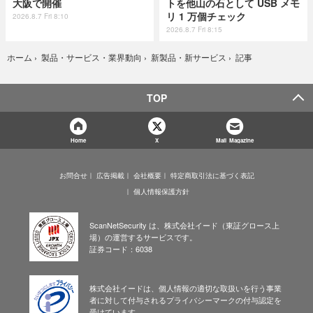
大阪で開催
トを他山の石として USB メモ
リ 1 万個チェック
2026.8.7 Fri 8:10
2026.8.7 Fri 8:15
記事
ホーム
›
製品・サービス・業界動向
›
新製品・新サービス
›
TOP
Home
X
Mail Magazine
お問合せ
広告掲載
会社概要
特定商取引法に基づく表記
個人情報保護方針
ScanNetSecurity は、株式会社イード（東証グロース上
場）の運営するサービスです。
証券コード：6038
株式会社イードは、個人情報の適切な取扱いを行う事業
者に対して付与されるプライバシーマークの付与認定を
受けています。