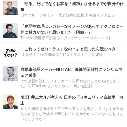
「守る」だけでなくお客を「成功」させるまでが自分の仕
事
日本プルーフポイント 代表取締役社長 野村健インタビュー
「脆弱性管理はレガシーなイメージがあってテクノロジー
的に魅力がないと思いました（阿部）」
Tenable 阿部淳平が語るエクスポージャーマネジメント
「これってゼロトラストなの？」と思ったら読むべき
ID 起点の “ HENNGE流 ” ゼロトラストここに爆誕
自動車部品メーカーNITTAN、決算開示目前にランサムウ
ェア感染
それは朝出社してタイムカードを押せないことからはじまっ
た。NITTAN vs ランサムウェア 戦い全記録
NICT 井上大介が考える 日本の「セキュリティ自給率」向
上
多くの組織で海外製のアプライアンスを導入していますが自分
たちがどんな仕組みで守られているかわかっていないんじゃな
いでしょうか？