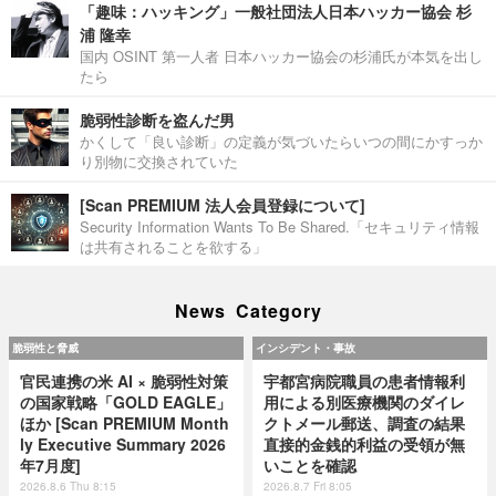
「趣味：ハッキング」一般社団法人日本ハッカー協会 杉
浦 隆幸
国内 OSINT 第一人者 日本ハッカー協会の杉浦氏が本気を出し
たら
脆弱性診断を盗んだ男
かくして「良い診断」の定義が気づいたらいつの間にかすっか
り別物に交換されていた
[Scan PREMIUM 法人会員登録について]
Security Information Wants To Be Shared.「セキュリティ情報
は共有されることを欲する」
News Category
脆弱性と脅威
インシデント・事故
官民連携の米 AI × 脆弱性対策
宇都宮病院職員の患者情報利
の国家戦略「GOLD EAGLE」
用による別医療機関のダイレ
ほか [Scan PREMIUM Month
クトメール郵送、調査の結果
ly Executive Summary 2026
直接的金銭的利益の受領が無
年7月度]
いことを確認
2026.8.6 Thu 8:15
2026.8.7 Fri 8:05