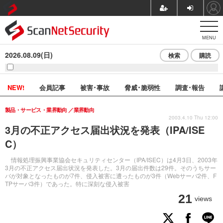
MENU
2026.08.09(日)
検索
購読
NEW!
会員記事
被害･事故
脅威･脆弱性
調査･報告
製品・サービス・業界動向
業界動向
2003.4.10 Thu 12:00
3月の不正アクセス届出状況を発表（IPA/ISE
C）
情報処理振興事業協会セキュリティセンター（IPA/ISEC）は4月3日、2003年
3月の不正アクセス届出状況を発表した。3月の届出件数は29件。そのうちサー
バが対象となったものが7件、侵入被害に遭ったものが3件（Webサーバ2件、F
TPサーバ3件）であった。特に深刻な侵入被害
21
views