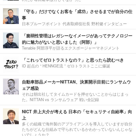
「守る」だけでなくお客を「成功」させるまでが自分の仕
事
日本プルーフポイント 代表取締役社長 野村健インタビュー
「脆弱性管理はレガシーなイメージがあってテクノロジー
的に魅力がないと思いました（阿部）」
Tenable 阿部淳平が語るエクスポージャーマネジメント
「これってゼロトラストなの？」と思ったら読むべき
ID 起点の “ HENNGE流 ” ゼロトラストここに爆誕
自動車部品メーカーNITTAN、決算開示目前にランサムウ
ェア感染
それは朝出社してタイムカードを押せないことからはじまっ
た。NITTAN vs ランサムウェア 戦い全記録
NICT 井上大介が考える 日本の「セキュリティ自給率」向
上
多くの組織で海外製のアプライアンスを導入していますが自分
たちがどんな仕組みで守られているかわかっていないんじゃな
いでしょうか？