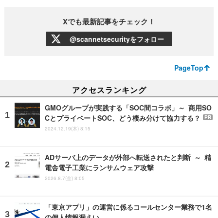
Xでも最新記事をチェック！
@scannetsecurityをフォロー
PageTop
アクセスランキング
GMOグループが実践する「SOC間コラボ」～ 商用SO
CとプライベートSOC、どう棲み分けて協力する？
PR
2024.12.19(木) 8:15
ADサーバ上のデータが外部へ転送されたと判断 ～ 精
電舎電子工業にランサムウェア攻撃
2026.8.7(金) 8:05
「東京アプリ」の運営に係るコールセンター業務で1名
の個人情報漏えい