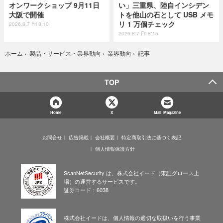
オンワークショップ 9月11日
い」三重県、陸自インシデン
大阪で開催
トを他山の石として USB メモ
リ 1 万個チェック
2026.8.7 Fri 8:10
2026.8.7 Fri 8:15
記事
ホーム
›
製品・サービス・業界動向
›
業界動向
›
TOP
Home
X
Mail Magazine
お問合せ
広告掲載
会社概要
特定商取引法に基づく表記
個人情報保護方針
ScanNetSecurity は、株式会社イード（東証グロース上
場）の運営するサービスです。
証券コード：6038
株式会社イードは、個人情報の適切な取扱いを行う事業