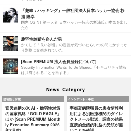
「趣味：ハッキング」一般社団法人日本ハッカー協会 杉
浦 隆幸
国内 OSINT 第一人者 日本ハッカー協会の杉浦氏が本気を出し
たら
脆弱性診断を盗んだ男
かくして「良い診断」の定義が気づいたらいつの間にかすっか
り別物に交換されていた
[Scan PREMIUM 法人会員登録について]
Security Information Wants To Be Shared.「セキュリティ情報
は共有されることを欲する」
News Category
脆弱性と脅威
インシデント・事故
官民連携の米 AI × 脆弱性対策
宇都宮病院職員の患者情報利
の国家戦略「GOLD EAGLE」
用による別医療機関のダイレ
ほか [Scan PREMIUM Month
クトメール郵送、調査の結果
ly Executive Summary 2026
直接的金銭的利益の受領が無
年7月度]
いことを確認