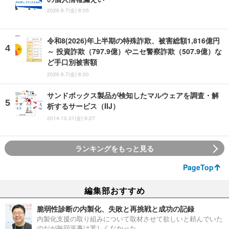
2026.8.7(金) 8:05
令和8(2026)年上半期の特殊詐欺、被害総額1,816億円
～ 投資詐欺（797.9億）やニセ警察詐欺（507.9億）な
ど手口別被害額
2026.8.7(金) 8:00
サンドボックス製品が検知したマルウェアを調査・解
析するサービス（IIJ）
2014.10.31(金) 9:27
ランキングをもっと見る
PageTop
編集部おすすめ
脆弱性診断の内製化、失敗と再挑戦と成功の記録
内製化支援の取り組みについて取材させて欲しいと頼んでいた
のだが毎回返事は芳しくなかった