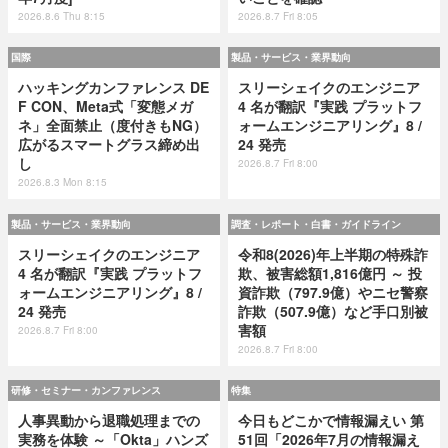
2026.8.6 Thu 8:15
2026.8.7 Fri 8:05
国際
製品・サービス・業界動向
ハッキングカンファレンス DE
スリーシェイクのエンジニア
F CON、Meta式「変態メガ
4 名が翻訳『実践 プラットフ
ネ」全面禁止（度付きもNG）
ォームエンジニアリング』8 /
広がるスマートグラス締め出
24 発売
し
2026.8.7 Fri 8:00
2026.8.3 Mon 8:15
製品・サービス・業界動向
調査・レポート・白書・ガイドライン
スリーシェイクのエンジニア
令和8(2026)年上半期の特殊詐
4 名が翻訳『実践 プラットフ
欺、被害総額1,816億円 ～ 投
ォームエンジニアリング』8 /
資詐欺（797.9億）やニセ警察
24 発売
詐欺（507.9億）など手口別被
害額
2026.8.7 Fri 8:00
2026.8.7 Fri 8:00
研修・セミナー・カンファレンス
特集
人事異動から退職処理までの
今日もどこかで情報漏えい 第
実務を体験 ～「Okta」ハンズ
51回「2026年7月の情報漏え