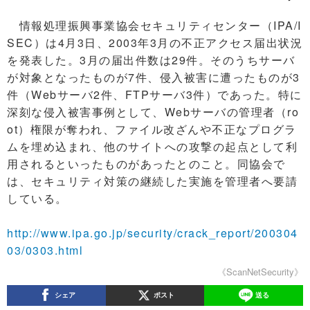
情報処理振興事業協会セキュリティセンター（IPA/I
SEC）は4月3日、2003年3月の不正アクセス届出状況
を発表した。3月の届出件数は29件。そのうちサーバ
が対象となったものが7件、侵入被害に遭ったものが3
件（Webサーバ2件、FTPサーバ3件）であった。特に
深刻な侵入被害事例として、Webサーバの管理者（ro
ot）権限が奪われ、ファイル改ざんや不正なプログラ
ムを埋め込まれ、他のサイトへの攻撃の起点として利
用されるといったものがあったとのこと。同協会で
は、セキュリティ対策の継続した実施を管理者へ要請
している。
http://www.ipa.go.jp/security/crack_report/200304
03/0303.html
《ScanNetSecurity》
シェア
ポスト
送る