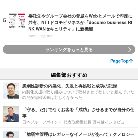
委託先やグループ会社の脅威をWebとメールで即座に
共有、NTTドコモビジネスが「docomo business RI
NK WANセキュリティ」に新機能
2026.8.5(水) 8:00
ランキングをもっと見る
PageTop
編集部おすすめ
脆弱性診断の内製化、失敗と再挑戦と成功の記録
内製化支援の取り組みについて取材させて欲しいと頼んでいた
のだが毎回返事は芳しくなかった
「守る」だけでなくお客を「成功」させるまでが自分の仕
事
日本プルーフポイント 代表取締役社長 野村健インタビュー
「脆弱性管理はレガシーなイメージがあってテクノロジー