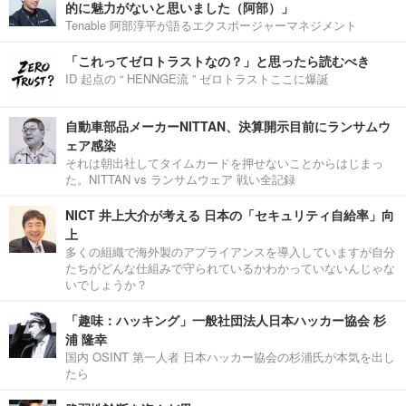
的に魅力がないと思いました（阿部）」
Tenable 阿部淳平が語るエクスポージャーマネジメント
「これってゼロトラストなの？」と思ったら読むべき
ID 起点の “ HENNGE流 ” ゼロトラストここに爆誕
自動車部品メーカーNITTAN、決算開示目前にランサムウ
ェア感染
それは朝出社してタイムカードを押せないことからはじまっ
た。NITTAN vs ランサムウェア 戦い全記録
NICT 井上大介が考える 日本の「セキュリティ自給率」向
上
多くの組織で海外製のアプライアンスを導入していますが自分
たちがどんな仕組みで守られているかわかっていないんじゃな
いでしょうか？
「趣味：ハッキング」一般社団法人日本ハッカー協会 杉
浦 隆幸
国内 OSINT 第一人者 日本ハッカー協会の杉浦氏が本気を出し
たら