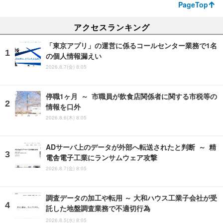
PageTop
アクセスランキング
「東京アプリ」の運営に係るコールセンター業務で1名
の個人情報漏えい
2026.8.7(金) 8:05
停職1ヶ月 ～ 市職員が飲食店関係者に関する市税等の
情報を口外
2026.8.6(木) 8:05
ADサーバ上のデータが外部へ転送されたと判断 ～ 精
電舎電子工業にランサムウェア攻撃
2026.8.7(金) 8:05
調査データの加工や転用 ～ 大和ハウス工業子会社が受
託した地盤調査業務で不適切行為
2026.8.5(水) 8:05