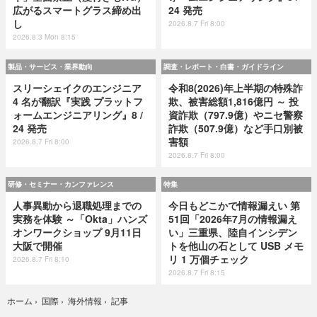
広がるスマートグラス締め出
24 発売
し
2026.8.7 Fri 8:00
2026.8.3 Mon 8:15
製品・サービス・業界動向
調査・レポート・白書・ガイドライン
スリーシェイクのエンジニア
令和8(2026)年上半期の特殊詐
4 名が翻訳『実践 プラットフ
欺、被害総額1,816億円 ～ 投
ォームエンジニアリング』8 /
資詐欺（797.9億）やニセ警察
24 発売
詐欺（507.9億）など手口別被
害額
2026.8.7 Fri 8:00
2026.8.7 Fri 8:00
研修・セミナー・カンファレンス
特集
人事異動から退職処理までの
今日もどこかで情報漏えい 第
実務を体験 ～「Okta」ハンズ
51回「2026年7月の情報漏え
オンワークショップ 9月11日
い」三重県、陸自インシデン
大阪で開催
トを他山の石として USB メモ
リ 1 万個チェック
2026.8.7 Fri 8:10
2026.8.7 Fri 8:15
記事
ホーム
›
国際
›
海外情報
›