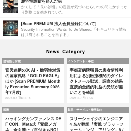
脆弱性診断を盗んだ男
かくして「良い診断」の定義が気づいたらいつの間にかすっか
り別物に交換されていた
[Scan PREMIUM 法人会員登録について]
Security Information Wants To Be Shared.「セキュリティ情報
は共有されることを欲する」
News Category
脆弱性と脅威
インシデント・事故
官民連携の米 AI × 脆弱性対策
宇都宮病院職員の患者情報利
の国家戦略「GOLD EAGLE」
用による別医療機関のダイレ
ほか [Scan PREMIUM Month
クトメール郵送、調査の結果
ly Executive Summary 2026
直接的金銭的利益の受領が無
年7月度]
いことを確認
2026.8.6 Thu 8:15
2026.8.7 Fri 8:05
国際
製品・サービス・業界動向
ハッキングカンファレンス DE
スリーシェイクのエンジニア
F CON、Meta式「変態メガ
4 名が翻訳『実践 プラットフ
ネ」全面禁止（度付きもNG）
ォームエンジニアリング』8 /