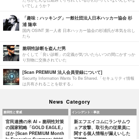
いでしょうか？
「趣味：ハッキング」一般社団法人日本ハッカー協会 杉
浦 隆幸
国内 OSINT 第一人者 日本ハッカー協会の杉浦氏が本気を出し
たら
脆弱性診断を盗んだ男
かくして「良い診断」の定義が気づいたらいつの間にかすっか
り別物に交換されていた
[Scan PREMIUM 法人会員登録について]
Security Information Wants To Be Shared.「セキュリティ情報
は共有されることを欲する」
News Category
脆弱性と脅威
インシデント・事故
官民連携の米 AI × 脆弱性対策
新エフエイコムにランサムウ
の国家戦略「GOLD EAGLE」
ェア攻撃、取引先の従業員に
ほか [Scan PREMIUM Month
関する個人情報が漏えいした