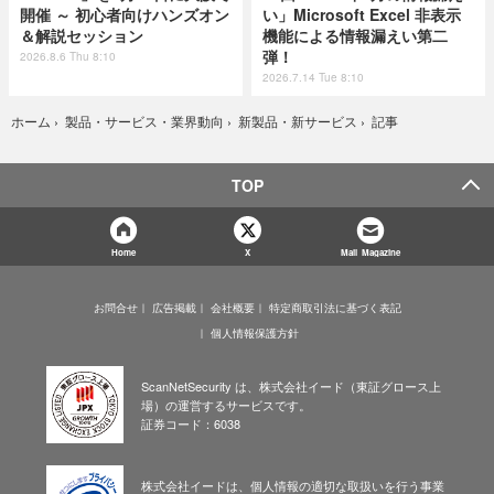
開催 ～ 初心者向けハンズオン
い」Microsoft Excel 非表示
＆解説セッション
機能による情報漏えい第二
弾！
2026.8.6 Thu 8:10
2026.7.14 Tue 8:10
記事
ホーム
›
製品・サービス・業界動向
›
新製品・新サービス
›
TOP
Home
X
Mail Magazine
お問合せ
広告掲載
会社概要
特定商取引法に基づく表記
個人情報保護方針
ScanNetSecurity は、株式会社イード（東証グロース上
場）の運営するサービスです。
証券コード：6038
株式会社イードは、個人情報の適切な取扱いを行う事業