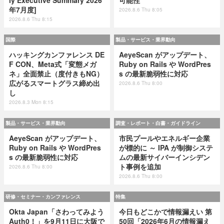
ly Executive Summary 2026
可能性
年7月度]
2026.8.6 Thu 8:05
2026.8.6 Thu 8:15
国際
製品・サービス・業界動向
ハッキングカンファレンス DE
AeyeScan がアップデート、
F CON、Meta式「変態メガ
Ruby on Rails や WordPres
ネ」全面禁止（度付きもNG）
s の最新脆弱性に対応
広がるスマートグラス締め出
2026.8.6 Thu 8:00
し
2026.8.3 Mon 8:15
製品・サービス・業界動向
調査・レポート・白書・ガイドライン
AeyeScan がアップデート、
市民プールやエネルギー企業
Ruby on Rails や WordPres
が標的に ～ IPA が制御システ
s の最新脆弱性に対応
ムの最新サイバーインシデン
ト事例を追加
2026.8.6 Thu 8:00
2026.8.6 Thu 8:00
研修・セミナー・カンファレンス
特集
Okta Japan「さわってみよう
今日もどこかで情報漏えい 第
Auth0！」を9月11日に大阪で
50回「2026年6月の情報漏え