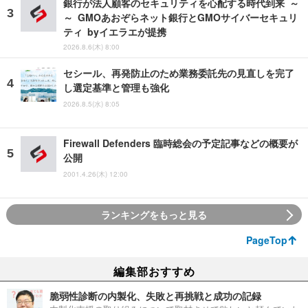
銀行が法人顧客のセキュリティを心配する時代到来 ～
～ GMOあおぞらネット銀行とGMOサイバーセキュリ
ティ byイエラエが提携
2026.8.6(木) 8:00
セシール、再発防止のため業務委託先の見直しを完了
し選定基準と管理も強化
2026.8.5(水) 8:05
Firewall Defenders 臨時総会の予定記事などの概要が
公開
2001.4.26(木) 12:00
ランキングをもっと見る
PageTop
編集部おすすめ
脆弱性診断の内製化、失敗と再挑戦と成功の記録