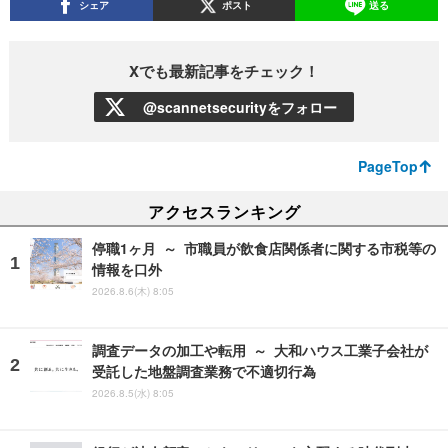
シェア
ポスト
送る
Xでも最新記事をチェック！
@scannetsecurityをフォロー
PageTop
アクセスランキング
停職1ヶ月 ～ 市職員が飲食店関係者に関する市税等の
情報を口外
2026.8.6(木) 8:05
調査データの加工や転用 ～ 大和ハウス工業子会社が
受託した地盤調査業務で不適切行為
2026.8.5(水) 8:05