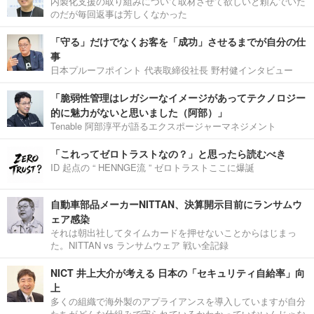
内製化支援の取り組みについて取材させて欲しいと頼んでいた
のだが毎回返事は芳しくなかった
「守る」だけでなくお客を「成功」させるまでが自分の仕
事
日本プルーフポイント 代表取締役社長 野村健インタビュー
「脆弱性管理はレガシーなイメージがあってテクノロジー
的に魅力がないと思いました（阿部）」
Tenable 阿部淳平が語るエクスポージャーマネジメント
「これってゼロトラストなの？」と思ったら読むべき
ID 起点の “ HENNGE流 ” ゼロトラストここに爆誕
自動車部品メーカーNITTAN、決算開示目前にランサムウ
ェア感染
それは朝出社してタイムカードを押せないことからはじまっ
た。NITTAN vs ランサムウェア 戦い全記録
NICT 井上大介が考える 日本の「セキュリティ自給率」向
上
多くの組織で海外製のアプライアンスを導入していますが自分
たちがどんな仕組みで守られているかわかっていないんじゃな