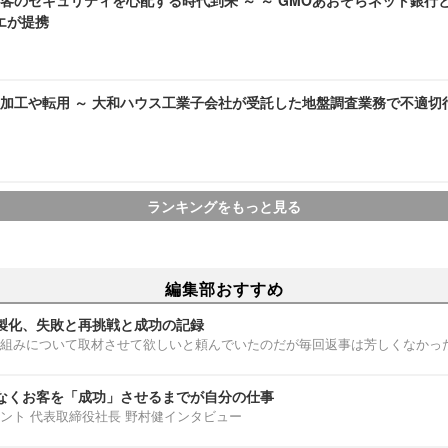
客のセキュリティを心配する時代到来 ～ ～ GMOあおぞらネット銀行
ラエが提携
加工や転用 ～ 大和ハウス工業子会社が受託した地盤調査業務で不適切
ランキングをもっと見る
編集部おすすめ
製化、失敗と再挑戦と成功の記録
組みについて取材させて欲しいと頼んでいたのだが毎回返事は芳しくなかっ
なくお客を「成功」させるまでが自分の仕事
ント 代表取締役社長 野村健インタビュー