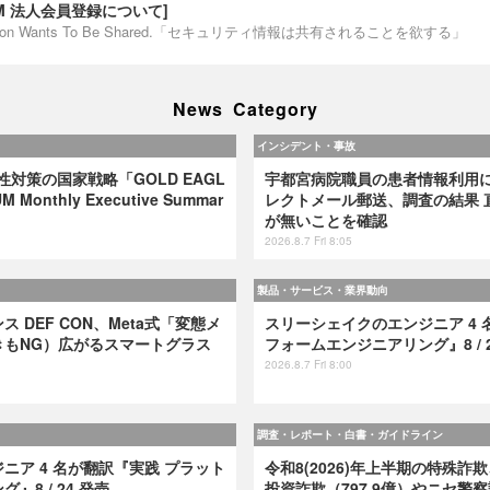
IUM 法人会員登録について]
ormation Wants To Be Shared.「セキュリティ情報は共有されることを欲する」
News Category
インシデント・事故
弱性対策の国家戦略「GOLD EAGL
宇都宮病院職員の患者情報利用
 Monthly Executive Summar
レクトメール郵送、調査の結果 
が無いことを確認
2026.8.7 Fri 8:05
製品・サービス・業界動向
 DEF CON、Meta式「変態メ
スリーシェイクのエンジニア 4 
きもNG）広がるスマートグラス
フォームエンジニアリング』8 / 2
2026.8.7 Fri 8:00
調査・レポート・白書・ガイドライン
ニア 4 名が翻訳『実践 プラット
令和8(2026)年上半期の特殊詐欺
8 / 24 発売
投資詐欺（797.9億）やニセ警察