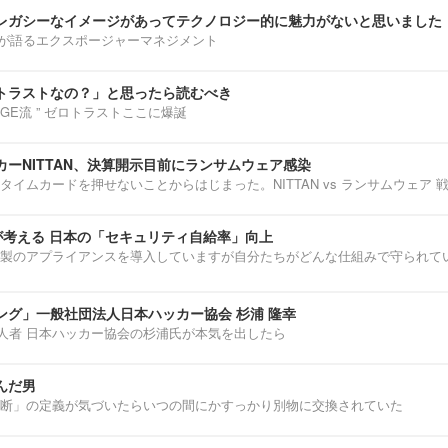
レガシーなイメージがあってテクノロジー的に魅力がないと思いました
部淳平が語るエクスポージャーマネジメント
トラストなの？」と思ったら読むべき
ENNGE流 ” ゼロトラストここに爆誕
ーNITTAN、決算開示目前にランサムウェア感染
タイムカードを押せないことからはじまった。NITTAN vs ランサムウェア 
介が考える 日本の「セキュリティ自給率」向上
製のアプライアンスを導入していますが自分たちがどんな仕組みで守られて
ング」一般社団法人日本ハッカー協会 杉浦 隆幸
第一人者 日本ハッカー協会の杉浦氏が本気を出したら
んだ男
断」の定義が気づいたらいつの間にかすっかり別物に交換されていた