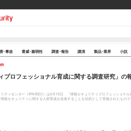
害･事故
脅威･脆弱性
調査･報告
講演
製品･業界
小説
動向
ィプロフェッショナル育成に関する調査研究」の報告
ティセンター（IPA/ISEC）は4月15日、「情報セキュリティプロフェッショナ
、情報セキュリティに関する人材育成を促進することを目的として実施されたもので