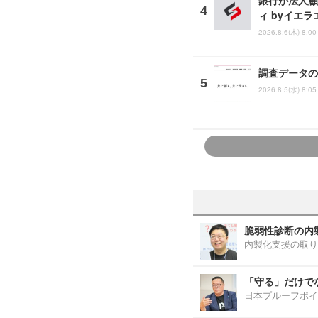
銀行が法人顧
ィ byイエ
2026.8.6(木) 8:00
調査データの
2026.8.5(水) 8:05
脆弱性診断の内
内製化支援の取り
「守る」だけで
日本プルーフポイ