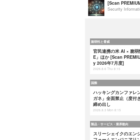
[Scan PREM
Security Inf
脆弱性と脅威
官民連携の米 AI × 脆
E」ほか [Scan PREMIUM
y 2026年7月度]
2026.8.6 Thu 8:15
国際
ハッキングカンファレンス
ガネ」全面禁止（度付
締め出し
2026.8.3 Mon 8:15
製品・サービス・業界動向
スリーシェイクのエンジ
フォームエンジニアリング』