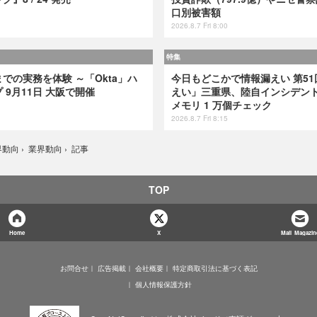
口別被害額
2026.8.7 Fri 8:00
特集
での実務を体験 ～「Okta」ハ
今日もどこかで情報漏えい 第51
9月11日 大阪で開催
えい」三重県、陸自インシデント
メモリ 1 万個チェック
2026.8.7 Fri 8:15
記事
界動向
›
業界動向
›
TOP
Home
X
Mail Magazin
お問合せ
広告掲載
会社概要
特定商取引法に基づく表記
個人情報保護方針