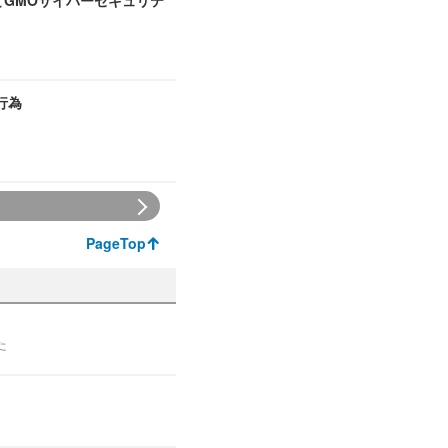
とGMOサイバーセキュリテ
行為
PageTop
た