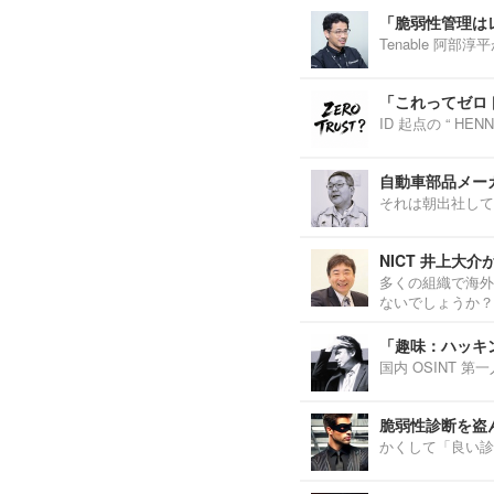
「脆弱性管理は
Tenable 阿
「これってゼロ
ID 起点の “ H
自動車部品メーカ
それは朝出社して
NICT 井上大
多くの組織で海外
ないでしょうか？
「趣味：ハッキ
国内 OSINT 
脆弱性診断を盗
かくして「良い診