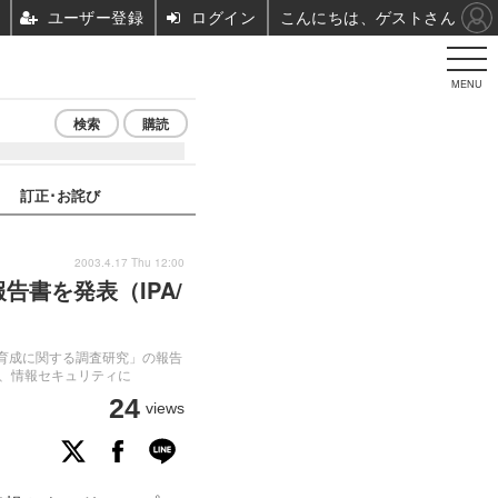
ユーザー登録
ログイン
こんにちは、ゲストさん
MENU
検索
購読
訂正･お詫び
2003.4.17 Thu 12:00
書を発表（IPA/
ル育成に関する調査研究」の報告
、情報セキュリティに
24
views