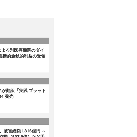
による別医療機関のダイ
直接的金銭的利益の受領
名が翻訳『実践 プラット
4 発売
、被害総額1,816億円 ～
詐欺（507.9億）など手