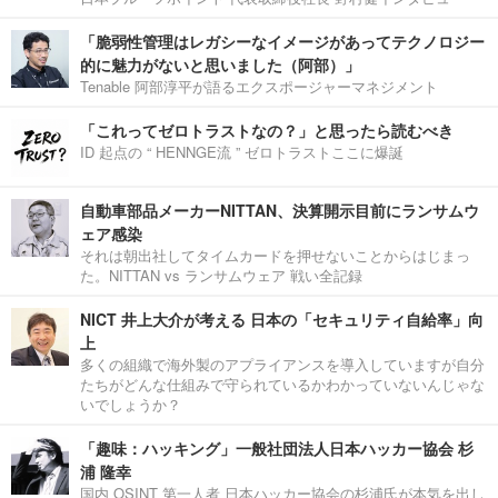
「脆弱性管理はレガシーなイメージがあってテクノロジー
的に魅力がないと思いました（阿部）」
Tenable 阿部淳平が語るエクスポージャーマネジメント
「これってゼロトラストなの？」と思ったら読むべき
ID 起点の “ HENNGE流 ” ゼロトラストここに爆誕
自動車部品メーカーNITTAN、決算開示目前にランサムウ
ェア感染
それは朝出社してタイムカードを押せないことからはじまっ
た。NITTAN vs ランサムウェア 戦い全記録
NICT 井上大介が考える 日本の「セキュリティ自給率」向
上
多くの組織で海外製のアプライアンスを導入していますが自分
たちがどんな仕組みで守られているかわかっていないんじゃな
いでしょうか？
「趣味：ハッキング」一般社団法人日本ハッカー協会 杉
浦 隆幸
国内 OSINT 第一人者 日本ハッカー協会の杉浦氏が本気を出し