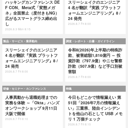
ハッキングカンファレンス DE
スリーシェイクのエンジニア
F CON、Meta式「変態メガ
4 名が翻訳『実践 プラットフ
ネ」全面禁止（度付きもNG）
ォームエンジニアリング』8 /
広がるスマートグラス締め出
24 発売
し
2026.8.7 Fri 8:00
2026.8.3 Mon 8:15
製品・サービス・業界動向
調査・レポート・白書・ガイドライン
スリーシェイクのエンジニア
令和8(2026)年上半期の特殊詐
4 名が翻訳『実践 プラットフ
欺、被害総額1,816億円 ～ 投
ォームエンジニアリング』8 /
資詐欺（797.9億）やニセ警察
24 発売
詐欺（507.9億）など手口別被
害額
2026.8.7 Fri 8:00
2026.8.7 Fri 8:00
研修・セミナー・カンファレンス
特集
人事異動から退職処理までの
今日もどこかで情報漏えい 第
実務を体験 ～「Okta」ハンズ
51回「2026年7月の情報漏え
オンワークショップ 9月11日
い」三重県、陸自インシデン
大阪で開催
トを他山の石として USB メモ
リ 1 万個チェック
2026.8.7 Fri 8:10
2026.8.7 Fri 8:15