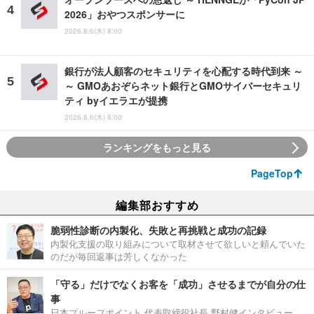
2026」おやつスポンサーに
2026.8.6(木) 8:00
銀行が法人顧客のセキュリティを心配する時代到来 ～
～ GMOあおぞらネット銀行とGMOサイバーセキュリ
ティ byイエラエが提携
2026.8.6(木) 8:00
ランキングをもっと見る
PageTop
編集部おすすめ
脆弱性診断の内製化、失敗と再挑戦と成功の記録
内製化支援の取り組みについて取材させて欲しいと頼んでいた
のだが毎回返事は芳しくなかった
「守る」だけでなくお客を「成功」させるまでが自分の仕
事
日本プルーフポイント 代表取締役社長 野村健インタビュー