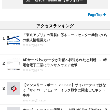
PageTop
アクセスランキング
「東京アプリ」の運営に係るコールセンター業務で1名
の個人情報漏えい
2026.8.7(金) 8:05
ADサーバ上のデータが外部へ転送されたと判断 ～ 精
電舎電子工業にランサムウェア攻撃
2026.8.7(金) 8:05
【マンスリーレポート 2003/03】サイバーテロではな
く「サイバーデモ」!? イラク戦争に関連したネット
事件
2003.4.21(月) 12:00
オープンソースへの恩返し ～ HENNGEが「PyCon JP