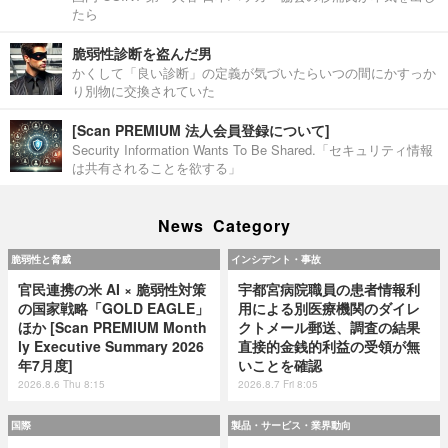
たら
脆弱性診断を盗んだ男
かくして「良い診断」の定義が気づいたらいつの間にかすっか
り別物に交換されていた
[Scan PREMIUM 法人会員登録について]
Security Information Wants To Be Shared.「セキュリティ情報
は共有されることを欲する」
News Category
脆弱性と脅威
インシデント・事故
官民連携の米 AI × 脆弱性対策
宇都宮病院職員の患者情報利
の国家戦略「GOLD EAGLE」
用による別医療機関のダイレ
ほか [Scan PREMIUM Month
クトメール郵送、調査の結果
ly Executive Summary 2026
直接的金銭的利益の受領が無
年7月度]
いことを確認
2026.8.6 Thu 8:15
2026.8.7 Fri 8:05
国際
製品・サービス・業界動向