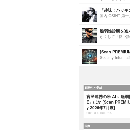
「趣味：ハッキ
国内 OSINT 
脆弱性診断を盗
かくして「良い診
[Scan PREM
Security Inf
脆弱性と脅威
官民連携の米 AI × 脆
E」ほか [Scan PREMIUM
y 2026年7月度]
2026.8.6 Thu 8:15
国際