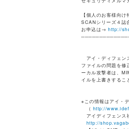
セキュリティメルマガ
【個人のお客様向け
SCANシリーズ４誌
お申込は→
http://s
─────────────
アイ・ディフェンス・
ファイルの問題を修
ーカル攻撃者は、M
イルを上書きするこ
※この情報はアイ・
（
http://www.ide
アイディフェンス社の 
http://shop.vagab