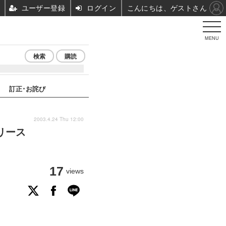
ユーザー登録
ログイン
こんにちは、ゲストさん
MENU
検索
購読
訂正･お詫び
2003.4.24 Thu 12:00
リリース
17
views