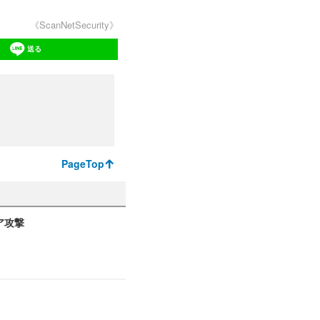
《ScanNetSecurity》
送る
PageTop
ア攻撃