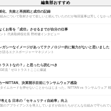
編集部おすすめ
製化、失敗と再挑戦と成功の記録
組みについて取材させて欲しいと頼んでいたのだが毎回返事は芳しくなかっ
なくお客を「成功」させるまでが自分の仕事
ント 代表取締役社長 野村健インタビュー
レガシーなイメージがあってテクノロジー的に魅力がないと思いました
部淳平が語るエクスポージャーマネジメント
トラストなの？」と思ったら読むべき
ENNGE流 ” ゼロトラストここに爆誕
ーNITTAN、決算開示目前にランサムウェア感染
タイムカードを押せないことからはじまった。NITTAN vs ランサムウェア 
介が考える 日本の「セキュリティ自給率」向上
製のアプライアンスを導入していますが自分たちがどんな仕組みで守られて