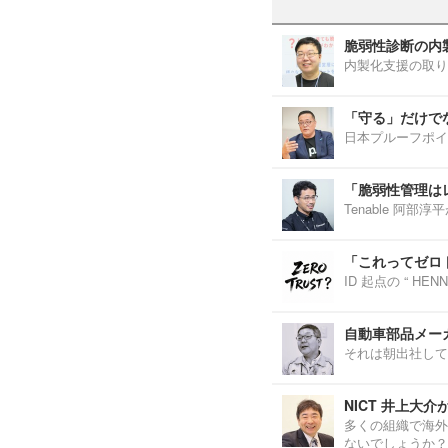
脆弱性診断の内
内製化支援の取り
「守る」だけで
日本プルーフポイ
「脆弱性管理は
Tenable 阿
「これってゼロ
ID 起点の “ H
自動車部品メーカ
それは朝出社して
NICT 井上大
多くの組織で海外
ないでしょうか？