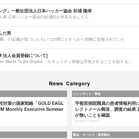
ング」一般社団法人日本ハッカー協会 杉浦 隆幸
第一人者 日本ハッカー協会の杉浦氏が本気を出したら
んだ男
断」の定義が気づいたらいつの間にかすっかり別物に交換されていた
IUM 法人会員登録について]
ormation Wants To Be Shared.「セキュリティ情報は共有されることを欲する」
News Category
インシデント・事故
弱性対策の国家戦略「GOLD EAGL
宇都宮病院職員の患者情報利用
 Monthly Executive Summar
レクトメール郵送、調査の結果 
が無いことを確認
2026.8.7 Fri 8:05
製品・サービス・業界動向