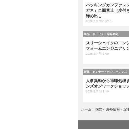
ハッキングカンファレンス
ガネ」全面禁止（度付
締め出し
2026.8.3 Mon 8:15
製品・サービス・業界動向
スリーシェイクのエンジ
フォームエンジニアリング』
2026.8.7 Fri 8:00
研修・セミナー・カンファレンス
人事異動から退職処理ま
ンズオンワークショップ 
2026.8.7 Fri 8:10
記
ホーム
›
国際
›
海外情報
›