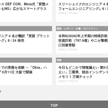
 DEF CON、Meta式「変態メ
スリーシェイクのエンジニア 4 
きもNG）広がるスマートグラス
フォームエンジニアリング』8 / 2
2026.8.7 Fri 8:00
調査・レポート・白書・ガイドライン
ニア 4 名が翻訳『実践 プラット
令和8(2026)年上半期の特殊詐欺
8 / 24 発売
投資詐欺（797.9億）やニセ警察
口別被害額
2026.8.7 Fri 8:00
特集
での実務を体験 ～「Okta」ハ
今日もどこかで情報漏えい 第51
9月11日 大阪で開催
えい」三重県、陸自インシデント
メモリ 1 万個チェック
2026.8.7 Fri 8:15
事
TOP