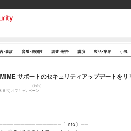
害･事故
脅威･脆弱性
調査･報告
講演
製品･業界
小説
ject がMIME サポートのセキュリティアップデートを
───────────〔Info〕──
８５％] オフキャンペーン
─────────────────〔Info〕──