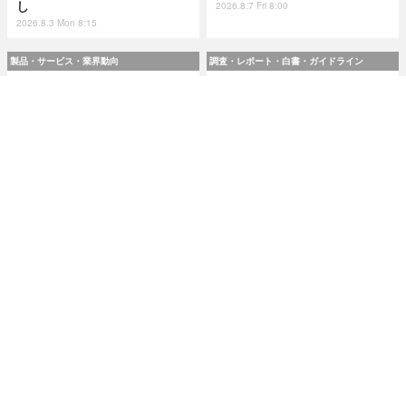
し
2026.8.7 Fri 8:00
2026.8.3 Mon 8:15
製品・サービス・業界動向
調査・レポート・白書・ガイドライン
スリーシェイクのエンジニア
令和8(2026)年上半期の特殊詐
4 名が翻訳『実践 プラットフ
欺、被害総額1,816億円 ～ 投
ォームエンジニアリング』8 /
資詐欺（797.9億）やニセ警察
24 発売
詐欺（507.9億）など手口別被
害額
2026.8.7 Fri 8:00
2026.8.7 Fri 8:00
研修・セミナー・カンファレンス
特集
人事異動から退職処理までの
今日もどこかで情報漏えい 第
実務を体験 ～「Okta」ハンズ
51回「2026年7月の情報漏え
オンワークショップ 9月11日
い」三重県、陸自インシデン
大阪で開催
トを他山の石として USB メモ
リ 1 万個チェック
2026.8.7 Fri 8:10
2026.8.7 Fri 8:15
記事
ホーム
›
脆弱性と脅威
›
セキュリティホール・脆弱性
›