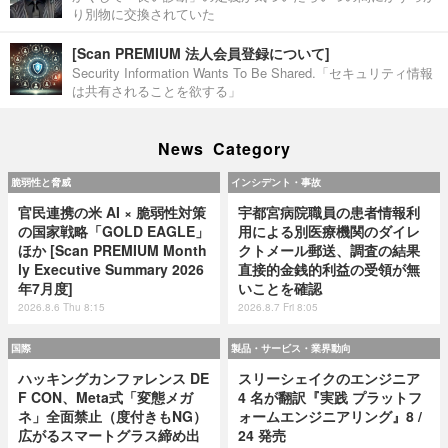
り別物に交換されていた
[Scan PREMIUM 法人会員登録について]
Security Information Wants To Be Shared.「セキュリティ情報
は共有されることを欲する」
News Category
脆弱性と脅威
インシデント・事故
官民連携の米 AI × 脆弱性対策
宇都宮病院職員の患者情報利
の国家戦略「GOLD EAGLE」
用による別医療機関のダイレ
ほか [Scan PREMIUM Month
クトメール郵送、調査の結果
ly Executive Summary 2026
直接的金銭的利益の受領が無
年7月度]
いことを確認
2026.8.6 Thu 8:15
2026.8.7 Fri 8:05
国際
製品・サービス・業界動向
ハッキングカンファレンス DE
スリーシェイクのエンジニア
F CON、Meta式「変態メガ
4 名が翻訳『実践 プラットフ
ネ」全面禁止（度付きもNG）
ォームエンジニアリング』8 /
広がるスマートグラス締め出
24 発売