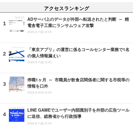
アクセスランキング
ADサーバ上のデータが外部へ転送されたと判断 ～ 精
電舎電子工業にランサムウェア攻撃
2026.8.7(金) 8:05
「東京アプリ」の運営に係るコールセンター業務で1名
の個人情報漏えい
2026.8.7(金) 8:05
停職1ヶ月 ～ 市職員が飲食店関係者に関する市税等の
情報を口外
2026.8.6(木) 8:05
LINE GAMEでユーザー内部識別子を外部の広告ツール
に送信、総務省から行政指導
2026.8.7(金) 8:05