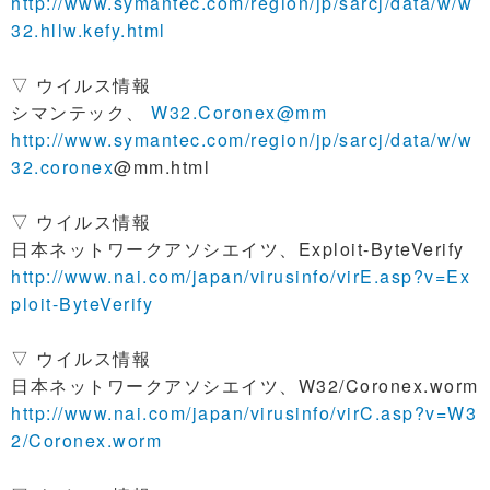
http://www.symantec.com/region/jp/sarcj/data/w/w
32.hllw.kefy.html
▽ ウイルス情報
シマンテック、
W32.Coronex@mm
http://www.symantec.com/region/jp/sarcj/data/w/w
32.coronex
@mm.html
▽ ウイルス情報
日本ネットワークアソシエイツ、Exploit-ByteVerify
http://www.nai.com/japan/virusinfo/virE.asp?v=Ex
ploit-ByteVerify
▽ ウイルス情報
日本ネットワークアソシエイツ、W32/Coronex.worm
http://www.nai.com/japan/virusinfo/virC.asp?v=W3
2/Coronex.worm