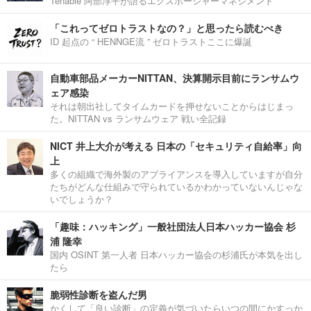
Tenable 阿部淳平が語るエクスポージャーマネジメント
「これってゼロトラストなの？」と思ったら読むべき
ID 起点の “ HENNGE流 ” ゼロトラストここに爆誕
自動車部品メーカーNITTAN、決算開示目前にランサムウ
ェア感染
それは朝出社してタイムカードを押せないことからはじまっ
た。NITTAN vs ランサムウェア 戦い全記録
NICT 井上大介が考える 日本の「セキュリティ自給率」向
上
多くの組織で海外製のアプライアンスを導入していますが自分
たちがどんな仕組みで守られているかわかっていないんじゃな
いでしょうか？
「趣味：ハッキング」一般社団法人日本ハッカー協会 杉
浦 隆幸
国内 OSINT 第一人者 日本ハッカー協会の杉浦氏が本気を出し
たら
脆弱性診断を盗んだ男
かくして「良い診断」の定義が気づいたらいつの間にかすっか