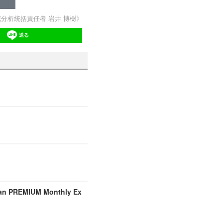
威分析統括責任者 岩井 博樹》
送る
MIUM Monthly Ex