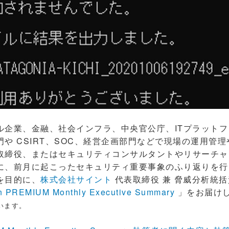
企業、金融、社会インフラ、中央官公庁、ITプラットフ
や CSIRT、SOC、経営企画部門などで現場の運用管
取締役、またはセキュリティコンサルタントやリサーチャ
に、前月に起こったセキュリティ重要事象のふり返りを行
を目的に、
株式会社サイント
代表取締役 兼 脅威分析統括
n PREMIUM Monthly Executive Summary
」をお届け
います。