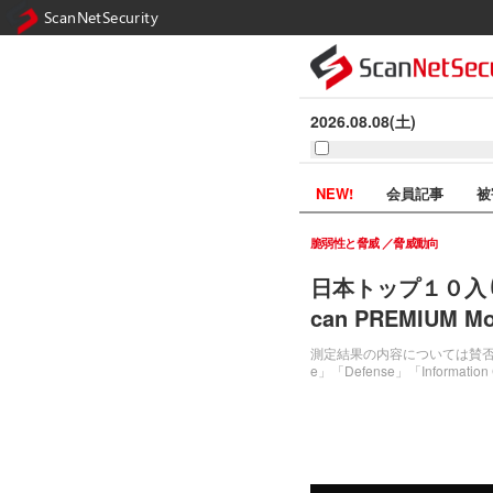
ScanNetSecurity
2026.08.08(土)
NEW!
会員記事
被
脆弱性と脅威
脅威動向
日本トップ１０入
can PREMIUM Mon
測定結果の内容については賛否両
e」「Defense」「Informatio