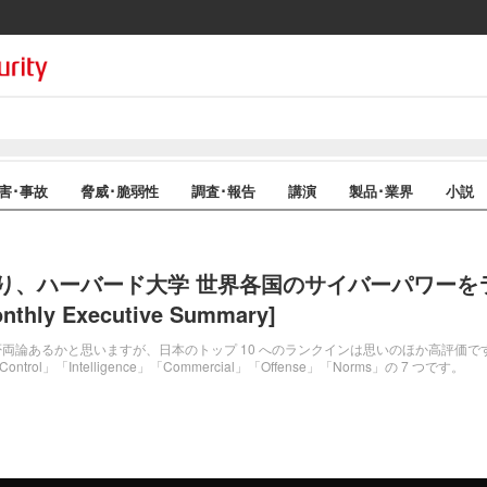
害･事故
脅威･脆弱性
調査･報告
講演
製品･業界
小説
り、ハーバード大学 世界各国のサイバーパワーをラン
thly Executive Summary]
論あるかと思いますが、日本のトップ 10 へのランクインは思いのほか高評価です。測定
n Control」「Intelligence」「Commercial」「Offense」「Norms」の 7 つです。