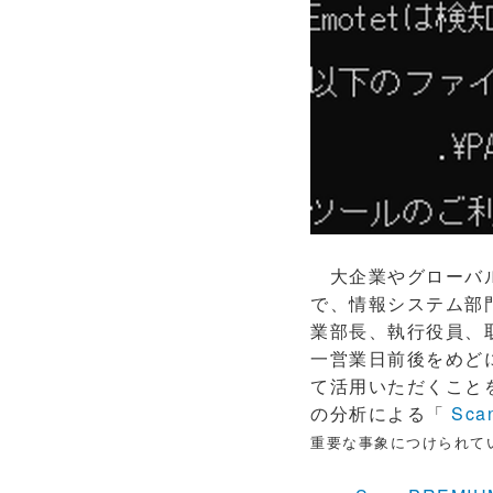
大企業やグローバル
で、情報システム部門
業部長、執行役員、
一営業日前後をめど
て活用いただくこと
の分析による「
Sca
重要な事象につけられて