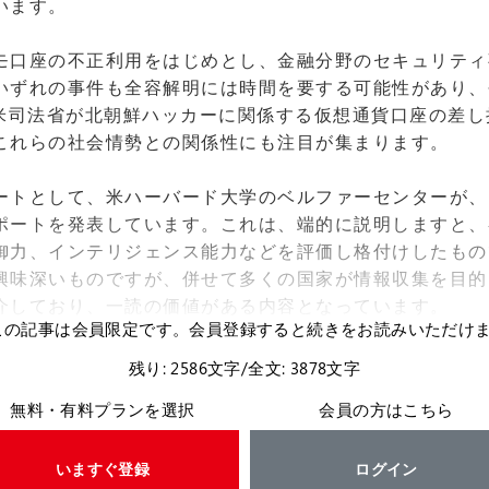
います。
口座の不正利用をはじめとし、金融分野のセキュリティ
いずれの事件も全容解明には時間を要する可能性があり、
に米司法省が北朝鮮ハッカーに関係する仮想通貨口座の差
これらの社会情勢との関係性にも注目が集まります。
トとして、米ハーバード大学のベルファーセンターが、
ポートを発表しています。これは、端的に説明しますと、
御力、インテリジェンス能力などを評価し格付けしたもの
興味深いものですが、併せて多くの国家が情報収集を目的
介しており、一読の価値がある内容となっています。
この記事は会員限定です。会員登録すると続きをお読みいただけ
残り: 2586文字/全文: 3878文字
無料・有料プランを選択
会員の方はこちら
いますぐ登録
ログイン