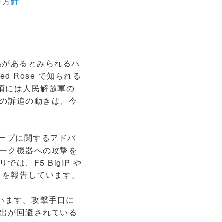
執筆方針
関係があるとみられるハ
ed Rose で知られる
年頃には人民解放軍の
の訴追の動きは、今
ループに関するアドバ
ーク機器への攻撃を
、F5 BigIP や
ことを報告しています。
ています。攻撃手口に
出が回避されている