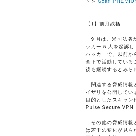
＞＞
Scan PREMI
【1】前月総括
9 月は、米司法省が中
ッカー 5 人を起訴しま
ハッカーで、以前か
傘下で活動している
後も継続するとみら
関連する脅威情報とし
イザリを公開してい
目的としたスキャン行
Pulse Secur
その他の脅威情報と
は若干の変化が見ら