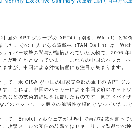
UM Monthly Executive Summary 執筆者に聞く内容と
国の APT グループの APT41（別名、Winnti）と
した。その 1 人である譚戴林（TAN Dailin）は、Wich
らサイバー攻撃の関与が指摘されていた人物で、2006 
ことが明らかとなっています。これらの中国のハッカーへ
れますが、中国による対抗措置にも注目が集まります。
て、米 CISA が中国の国家安全部の傘下の APT グ
ます。これは、中国のハッカーによる米国政府のネットワ
為などの技術的詳細を報告したものです。同アドバイザリでは
e VPN などのネットワーク機器の脆弱性が標的となっていた
して、Emotet マルウェアが世界中で再び猛威を奮っ
れ、攻撃メールの受信の段階ではセキュリティ製品での検