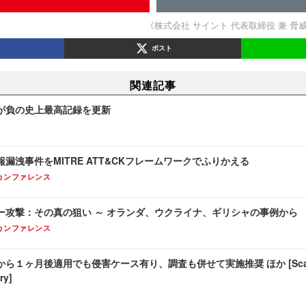
《株式会社 サイント 代表取締役 兼 脅
ポスト
関連記事
が負の史上最高記録を更新
漏洩事件をMITRE ATT&CKフレームワークでふりかえる
カンファレンス
ー攻撃：その真の狙い ～ オランダ、ウクライナ、ギリシャの事例から
カンファレンス
１ヶ月後適用でも侵害ケース有り、調査も併せて実施推奨 ほか [Scan PRE
ry]