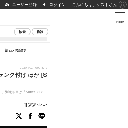
ユーザー登録
ログイン
こんにちは、ゲストさん
MENU
検索
購読
訂正･お詫び
2020.10.7 Wed 8:15
ク付け ほか [S
項目は「Surveillanc
122
views