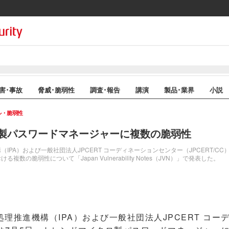
害･事故
脅威･脆弱性
調査･報告
講演
製品･業界
小説
ル・脆弱性
製パスワードマネージャーに複数の脆弱性
IPA）および一般社団法人JPCERT コーディネーションセンター（JPCERT/C
数の脆弱性について「Japan Vulnerability Notes（JVN）」で発表した。
推進機構（IPA）および一般社団法人JPCERT コー