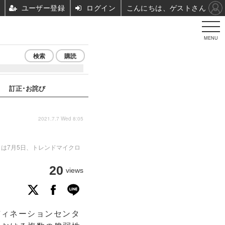
ユーザー登録
ログイン
こんにちは、ゲストさん
MENU
検索
購読
訂正･お詫び
2021.7.7 Wed 8:05
C）は7月5日、トレンドマイクロ
20
views
ディネーションセンタ