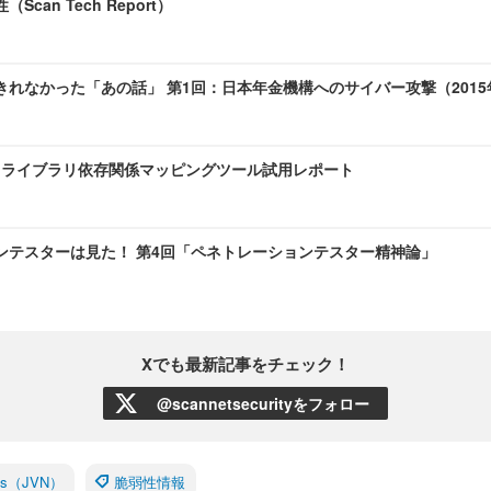
can Tech Report）
きれなかった「あの話」 第1回：日本年金機構へのサイバー攻撃（2015
 OSS ライブラリ依存関係マッピングツール試用レポート
ンテスターは見た！ 第4回「ペネトレーションテスター精神論」
Xでも最新記事をチェック！
@scannetsecurityをフォロー
otes（JVN）
脆弱性情報