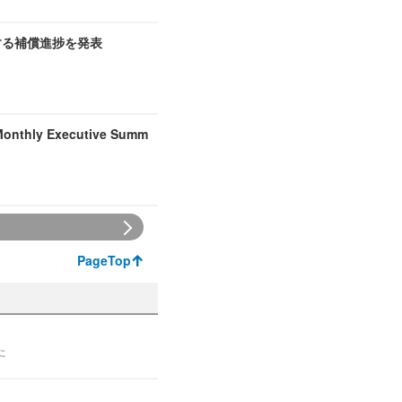
する補償進捗を発表
hly Executive Summ
PageTop
た