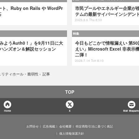
、Ruby on Rails や WordPr
市民プールやエネルギー企業が標的
応
テムの最新サイバーインシデン
2026.8.6 Thu 8:00
特集
てみようAuth0！」を9月11日に大
今日もどこかで情報漏えい 第50
けハンズオン＆解説セッション
えい」Microsoft Excel 
二弾！
2026.7.14 Tue 8:10
記事
ュリティホール・脆弱性
›
TOP
Home
X
Mail Magazin
お問合せ
広告掲載
会社概要
特定商取引法に基づく表記
個人情報保護方針