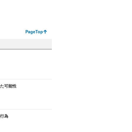
PageTop
た可能性
切行為