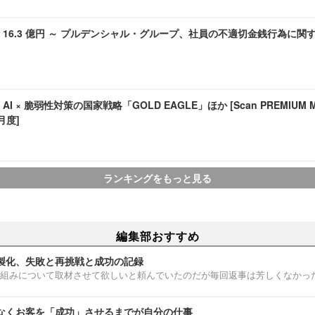
 16.3 億円 ～ プルデンシャル・グループ、社員の不適切金銭行為に関
I × 脆弱性対策の国家戦略「GOLD EAGLE」ほか [Scan PREMIUM Mont
7月度]
ランキングをもっと見る
編集部おすすめ
製化、失敗と再挑戦と成功の記録
組みについて取材させて欲しいと頼んでいたのだが毎回返事は芳しくなかっ
なくお客を「成功」させるまでが自分の仕事