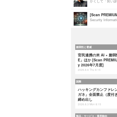
かくして「良い診
[Scan PREM
Security Inf
脆弱性と脅威
官民連携の米 AI × 脆
E」ほか [Scan PREMIUM
y 2026年7月度]
2026.8.6 Thu 8:15
国際
ハッキングカンファレンス
ガネ」全面禁止（度付
締め出し
2026.8.3 Mon 8:15
製品・サービス・業界動向