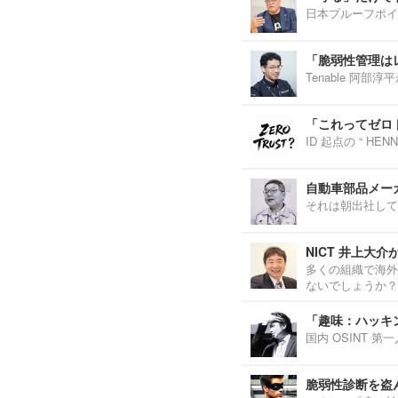
日本プルーフポイ
「脆弱性管理は
Tenable 阿
「これってゼロ
ID 起点の “ H
自動車部品メーカ
それは朝出社して
NICT 井上大
多くの組織で海外
ないでしょうか？
「趣味：ハッキ
国内 OSINT 
脆弱性診断を盗