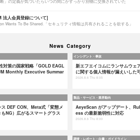
断」の定義が気づいたらいつの間にかすっかり別物に交換されていた
IUM 法人会員登録について]
ormation Wants To Be Shared.「セキュリティ情報は共有されることを欲する」
News Category
インシデント・事故
弱性対策の国家戦略「GOLD EAGL
新エフエイコムにランサムウェ
 Monthly Executive Summar
に関する個人情報が漏えいした
2026.8.6 Thu 8:05
製品・サービス・業界動向
 DEF CON、Meta式「変態メ
AeyeScan がアップデート、Ruby 
きもNG）広がるスマートグラス
ess の最新脆弱性に対応
2026.8.6 Thu 8:00
調査・レポート・白書・ガイドライン