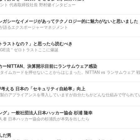
ント 代表取締役社長 野村健インタビュー
レガシーなイメージがあってテクノロジー的に魅力がないと思いました
部淳平が語るエクスポージャーマネジメント
トラストなの？」と思ったら読むべき
ENNGE流 ” ゼロトラストここに爆誕
ーNITTAN、決算開示目前にランサムウェア感染
タイムカードを押せないことからはじまった。NITTAN vs ランサムウェア 
介が考える 日本の「セキュリティ自給率」向上
製のアプライアンスを導入していますが自分たちがどんな仕組みで守られて
ング」一般社団法人日本ハッカー協会 杉浦 隆幸
第一人者 日本ハッカー協会の杉浦氏が本気を出したら
んだ男