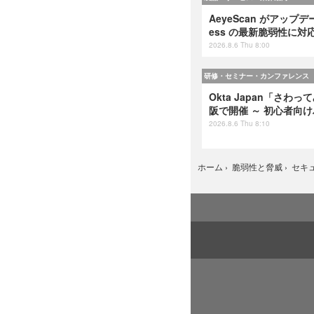
AeyeScan がアップデート
ess の最新脆弱性に対
2026.8.6 Thu 8:00
研修・セミナー・カンファレンス
Okta Japan「さわっ
阪で開催 ～ 初心者向
2026.8.6 Thu 8:10
ホーム
›
脆弱性と脅威
›
セキ