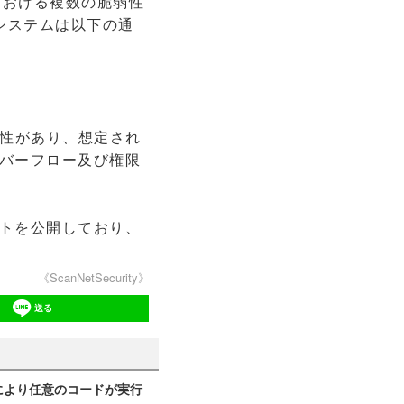
における複数の脆弱性
受けるシステムは以下の通
性があり、想定され
バーフロー及び権限
トを公開しており、
《ScanNetSecurity》
送る
不備により任意のコードが実行