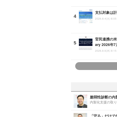
支払対象は計
2026.8.4(火) 8:05
官民連携の米 A
ary 2026年
2026.8.6(木) 8:15
脆弱性診断の内
内製化支援の取り
「守る」だけで