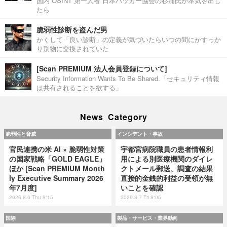
国内 OSINT 第一人者 日本ハッカー協会の杉浦氏が本気を出し
たら
脆弱性診断を盗んだ男
かくして「良い診断」の定義が気づいたらいつの間にかすっか
り別物に交換されていた
[Scan PREMIUM 法人会員登録について]
Security Information Wants To Be Shared.「セキュリティ情報
は共有されることを欲する」
News Category
脆弱性と脅威
インシデント・事故
官民連携の米 AI × 脆弱性対策
宇都宮病院職員の患者情報利
の国家戦略「GOLD EAGLE」
用による別医療機関のダイレ
ほか [Scan PREMIUM Month
クトメール郵送、調査の結果
ly Executive Summary 2026
直接的金銭的利益の受領が無
年7月度]
いことを確認
2026.8.6 Thu 8:15
2026.8.7 Fri 8:05
国際
製品・サービス・業界動向