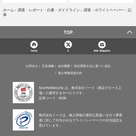
記
ホーム
›
調査・レポート・白書・ガイドライン
›
調査・ホワイトペーパー
›
事
TOP
Home
X
Mail Magazine
お問合せ
広告掲載
会社概要
特定商取引法に基づく表記
個人情報保護方針
ScanNetSecurity は、株式会社イード（東証グロース上
場）の運営するサービスです。
証券コード：6038
株式会社イードは、個人情報の適切な取扱いを行う事業
者に対して付与されるプライバシーマークの付与認定を
受けています。