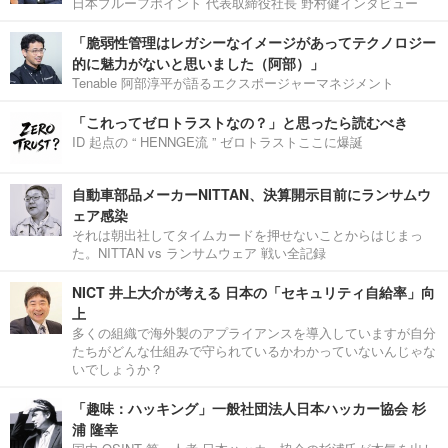
日本プルーフポイント 代表取締役社長 野村健インタビュー
「脆弱性管理はレガシーなイメージがあってテクノロジー
的に魅力がないと思いました（阿部）」
Tenable 阿部淳平が語るエクスポージャーマネジメント
「これってゼロトラストなの？」と思ったら読むべき
ID 起点の “ HENNGE流 ” ゼロトラストここに爆誕
自動車部品メーカーNITTAN、決算開示目前にランサムウ
ェア感染
それは朝出社してタイムカードを押せないことからはじまっ
た。NITTAN vs ランサムウェア 戦い全記録
NICT 井上大介が考える 日本の「セキュリティ自給率」向
上
多くの組織で海外製のアプライアンスを導入していますが自分
たちがどんな仕組みで守られているかわかっていないんじゃな
いでしょうか？
「趣味：ハッキング」一般社団法人日本ハッカー協会 杉
浦 隆幸