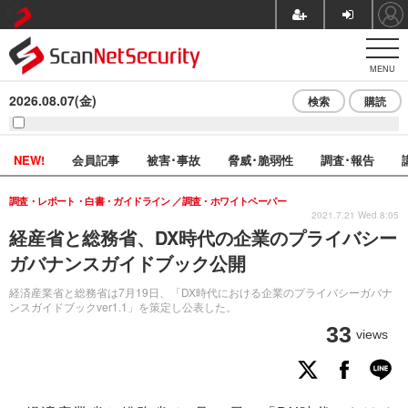
MENU
2026.08.07(金)
検索
購読
NEW!
会員記事
被害･事故
脅威･脆弱性
調査･報告
調査・レポート・白書・ガイドライン
調査・ホワイトペーパー
2021.7.21 Wed 8:05
経産省と総務省、DX時代の企業のプライバシー
ガバナンスガイドブック公開
経済産業省と総務省は7月19日、「DX時代における企業のプライバシーガバナ
ンスガイドブックver1.1」を策定し公表した。
33
views