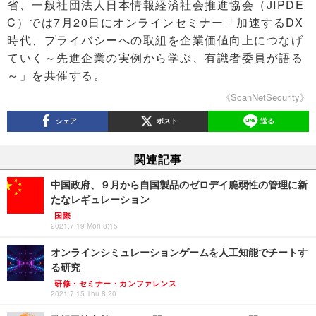
省、一般社団法人日本情報経済社会推進協会（JIPDE
C）では7月20日にオンラインセミナー「加速するDX
時代、プライバシーへの取組を企業価値向上につなげ
ていく～先進企業の実例から学ぶ、有識者委員が語る
～」を共催する。
《ScanNetSecurity》
シェア
ポスト
送る
関連記事
中国政府、９月から自国製品のゼロデイ脆弱性の管理に新
たなレギュレーション
国際
2021.7.19 Mon 8:15
オンラインシミュレーションゲームを人工知能でチートす
る研究
研修・セミナー・カンファレンス
2021.7.15 Thu 8:20