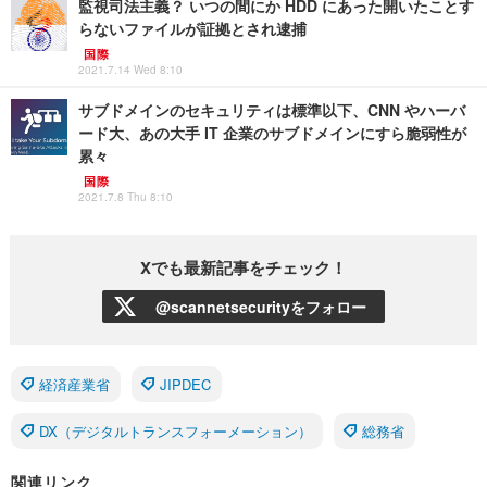
監視司法主義？ いつの間にか HDD にあった開いたことす
らないファイルが証拠とされ逮捕
国際
2021.7.14 Wed 8:10
サブドメインのセキュリティは標準以下、CNN やハーバ
ード大、あの大手 IT 企業のサブドメインにすら脆弱性が
累々
国際
2021.7.8 Thu 8:10
Xでも最新記事をチェック！
@scannetsecurityをフォロー
経済産業省
JIPDEC
DX（デジタルトランスフォーメーション）
総務省
関連リンク