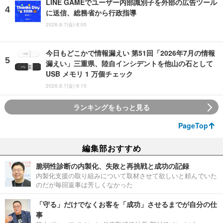
LINE GAMEでユーザー内部識別子を外部の広告ツール
に送信、総務省から行政指導
2026.8.7(金) 8:05
今日もどこかで情報漏えい 第51回「2026年7月の情報
漏えい」三重県、陸自インシデントを他山の石として
USB メモリ 1 万個チェック
2026.8.7(金) 8:15
ランキングをもっと見る
PageTop
編集部おすすめ
脆弱性診断の内製化、失敗と再挑戦と成功の記録
内製化支援の取り組みについて取材させて欲しいと頼んでいた
のだが毎回返事は芳しくなかった
「守る」だけでなくお客を「成功」させるまでが自分の仕
事