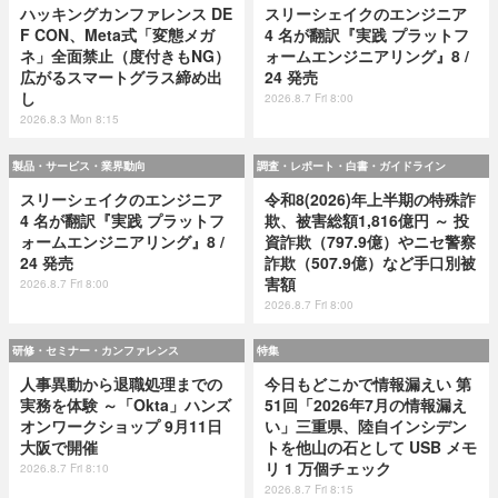
ハッキングカンファレンス DE
スリーシェイクのエンジニア
F CON、Meta式「変態メガ
4 名が翻訳『実践 プラットフ
ネ」全面禁止（度付きもNG）
ォームエンジニアリング』8 /
広がるスマートグラス締め出
24 発売
し
2026.8.7 Fri 8:00
2026.8.3 Mon 8:15
製品・サービス・業界動向
調査・レポート・白書・ガイドライン
スリーシェイクのエンジニア
令和8(2026)年上半期の特殊詐
4 名が翻訳『実践 プラットフ
欺、被害総額1,816億円 ～ 投
ォームエンジニアリング』8 /
資詐欺（797.9億）やニセ警察
24 発売
詐欺（507.9億）など手口別被
害額
2026.8.7 Fri 8:00
2026.8.7 Fri 8:00
研修・セミナー・カンファレンス
特集
人事異動から退職処理までの
今日もどこかで情報漏えい 第
実務を体験 ～「Okta」ハンズ
51回「2026年7月の情報漏え
オンワークショップ 9月11日
い」三重県、陸自インシデン
大阪で開催
トを他山の石として USB メモ
リ 1 万個チェック
2026.8.7 Fri 8:10
2026.8.7 Fri 8:15