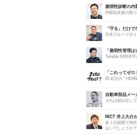
脆弱性診断の内
内製化支援の取り
「守る」だけで
日本プルーフポイ
「脆弱性管理は
Tenable 阿
「これってゼロ
ID 起点の “ H
自動車部品メーカ
それは朝出社して
NICT 井上大
多くの組織で海外
ないでしょうか？