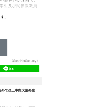
学生及び関係教職員
ます。
《ScanNetSecurity》
送る
、海外で炎上事案大量発生