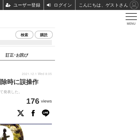
ユーザー登録
ログイン
こんにちは、ゲストさん
MENU
検索
購読
訂正･お詫び
2021.12.1 Wed 8:05
削除時に誤操作
いて発表した。
176
views