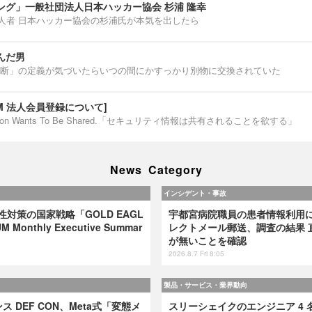
ング」一般社団法人日本ハッカー協会 杉浦 隆幸
第一人者 日本ハッカー協会の杉浦氏が本気を出したら
んだ男
断」の定義が気づいたらいつの間にかすっかり別物に交換されていた
IUM 法人会員登録について]
ormation Wants To Be Shared.「セキュリティ情報は共有されることを欲する」
News Category
インシデント・事故
弱性対策の国家戦略「GOLD EAGL
宇都宮病院職員の患者情報利用
 Monthly Executive Summar
レクトメール郵送、調査の結果 
が無いことを確認
2026.8.7 Fri 8:05
製品・サービス・業界動向
 DEF CON、Meta式「変態メ
スリーシェイクのエンジニア 4 