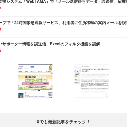
支援システム「WebTAMA」で「メール送信待ちデータ」誤送信、新機
故
ープで「24時間緊急通報サービス」利用者に住所移転の案内メールを誤
故
いサポーター情報を誤送信、Excelのフィルタ機能を誤解
故
Xでも最新記事をチェック！