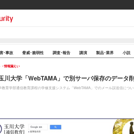
害･事故
脅威･脆弱性
調査･報告
講演
製品･業界
小説
ト・情報漏えい
玉川大学「WebTAMA」で別サーバ保存のデータ
大学教育学部通信教育課程の学修支援システム「WebTAMA」でのメール誤送信につ