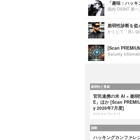
「趣味：ハッキ
国内 OSINT 
脆弱性診断を盗
かくして「良い診
[Scan PREM
Security Inf
脆弱性と脅威
官民連携の米 AI × 脆
E」ほか [Scan PREMIUM
y 2026年7月度]
2026.8.6 Thu 8:15
国際
ハッキングカンファレンス