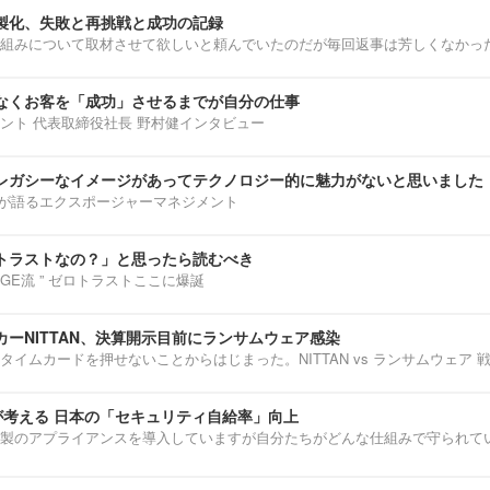
製化、失敗と再挑戦と成功の記録
組みについて取材させて欲しいと頼んでいたのだが毎回返事は芳しくなかっ
なくお客を「成功」させるまでが自分の仕事
ント 代表取締役社長 野村健インタビュー
レガシーなイメージがあってテクノロジー的に魅力がないと思いました
部淳平が語るエクスポージャーマネジメント
トラストなの？」と思ったら読むべき
ENNGE流 ” ゼロトラストここに爆誕
ーNITTAN、決算開示目前にランサムウェア感染
タイムカードを押せないことからはじまった。NITTAN vs ランサムウェア 
介が考える 日本の「セキュリティ自給率」向上
製のアプライアンスを導入していますが自分たちがどんな仕組みで守られて