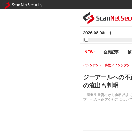
ScanNetSecurity
2026.08.08(土)
NEW!
会員記事
被
インシデント・事故
インシデン
ジーアールへの不
の流出も判明
農業生産資材から食料品までを
プ」への不正アクセスについ