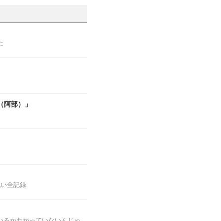
た
（阿部）」
戦い全記録
いるかわかっていないんじゃ