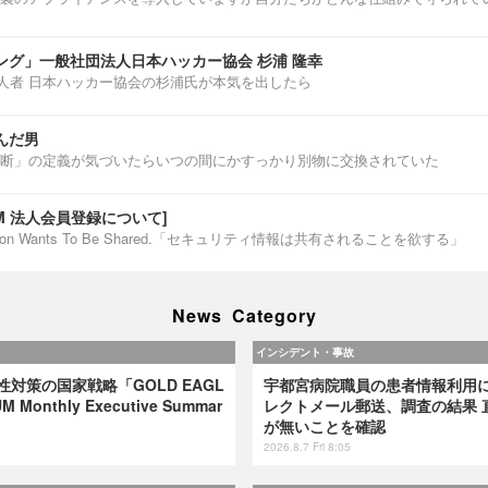
ング」一般社団法人日本ハッカー協会 杉浦 隆幸
第一人者 日本ハッカー協会の杉浦氏が本気を出したら
んだ男
断」の定義が気づいたらいつの間にかすっかり別物に交換されていた
IUM 法人会員登録について]
ormation Wants To Be Shared.「セキュリティ情報は共有されることを欲する」
News Category
インシデント・事故
弱性対策の国家戦略「GOLD EAGL
宇都宮病院職員の患者情報利用
 Monthly Executive Summar
レクトメール郵送、調査の結果 
が無いことを確認
2026.8.7 Fri 8:05