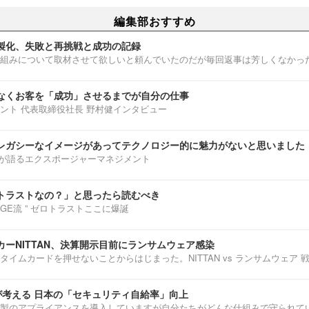
編集部おすすめ
製化、失敗と再挑戦と成功の記録
組みについて取材させて欲しいと頼んでいたのだが毎回返事は芳しくなかっ
なくお客を「成功」させるまでが自分の仕事
ント 代表取締役社長 野村健インタビュー
レガシーなイメージがあってテクノロジー的に魅力がないと思いました
部淳平が語るエクスポージャーマネジメント
トラストなの？」と思ったら読むべき
ENNGE流 ” ゼロトラストここに爆誕
ーNITTAN、決算開示目前にランサムウェア感染
タイムカードを押せないことからはじまった。NITTAN vs ランサムウェア 
介が考える 日本の「セキュリティ自給率」向上
製のアプライアンスを導入していますが自分たちがどんな仕組みで守られて