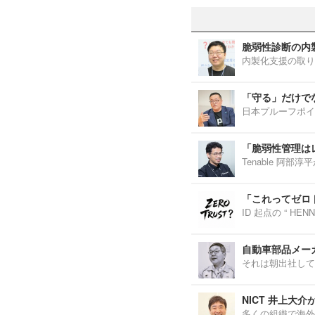
脆弱性診断の内
内製化支援の取り
「守る」だけで
日本プルーフポイ
「脆弱性管理は
Tenable 阿
「これってゼロ
ID 起点の “ H
自動車部品メーカ
それは朝出社して
NICT 井上大
多くの組織で海外