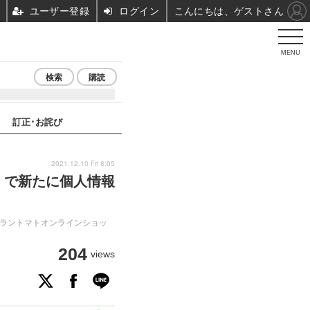
ユーザー登録
ログイン
こんにちは、ゲストさん
MENU
検索
購読
訂正･お詫び
2021.12.10 Fri 8:05
」で新たに個人情報
グラントマトオンラインショッ
204
views