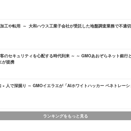
加工や転用 ～ 大和ハウス工業子会社が受託した地盤調査業務で不適
客のセキュリティを心配する時代到来 ～ ～ GMOあおぞらネット銀行
ラエが提携
検知 × 人で深掘り ～ GMOイエラエが「AIホワイトハッカー ペネトレ
ランキングをもっと見る