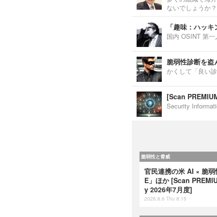
ないでしょうか？
「趣味：ハッキ
国内 OSINT 
脆弱性診断を盗
かくして「良い診
[Scan PREM
Security Inf
脆弱性と脅威
官民連携の米 AI × 脆
E」ほか [Scan PREMIUM
y 2026年7月度]
2026.8.6 Thu 8:15