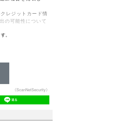
のクレジットカード情
出の可能性について
ます。
《ScanNetSecurity》
送る