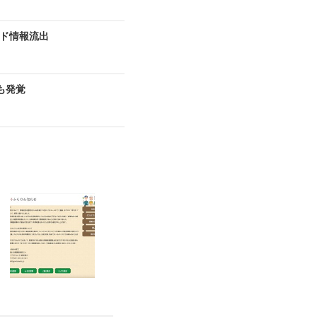
ド情報流出
も発覚