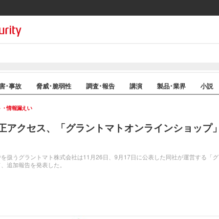
害･事故
脅威･脆弱性
調査･報告
講演
製品･業界
小説
ト・情報漏えい
正アクセス、「グラントマトオンラインショップ
扱うグラントマト株式会社は11月26日、9月17日に公表した同社が運営する「
て、追加報告を発表した。