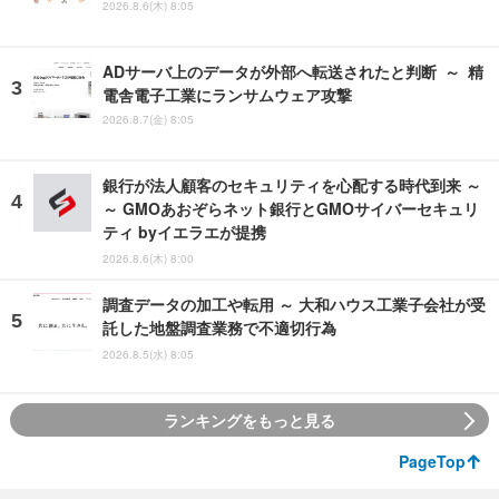
2026.8.6(木) 8:05
ADサーバ上のデータが外部へ転送されたと判断 ～ 精
電舎電子工業にランサムウェア攻撃
2026.8.7(金) 8:05
銀行が法人顧客のセキュリティを心配する時代到来 ～
～ GMOあおぞらネット銀行とGMOサイバーセキュリ
ティ byイエラエが提携
2026.8.6(木) 8:00
調査データの加工や転用 ～ 大和ハウス工業子会社が受
託した地盤調査業務で不適切行為
2026.8.5(水) 8:05
ランキングをもっと見る
PageTop