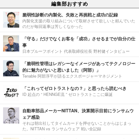
編集部おすすめ
脆弱性診断の内製化、失敗と再挑戦と成功の記録
内製化支援の取り組みについて取材させて欲しいと頼んでいた
のだが毎回返事は芳しくなかった
「守る」だけでなくお客を「成功」させるまでが自分の仕
事
日本プルーフポイント 代表取締役社長 野村健インタビュー
「脆弱性管理はレガシーなイメージがあってテクノロジー
的に魅力がないと思いました（阿部）」
Tenable 阿部淳平が語るエクスポージャーマネジメント
「これってゼロトラストなの？」と思ったら読むべき
ID 起点の “ HENNGE流 ” ゼロトラストここに爆誕
自動車部品メーカーNITTAN、決算開示目前にランサムウ
ェア感染
それは朝出社してタイムカードを押せないことからはじまっ
た。NITTAN vs ランサムウェア 戦い全記録