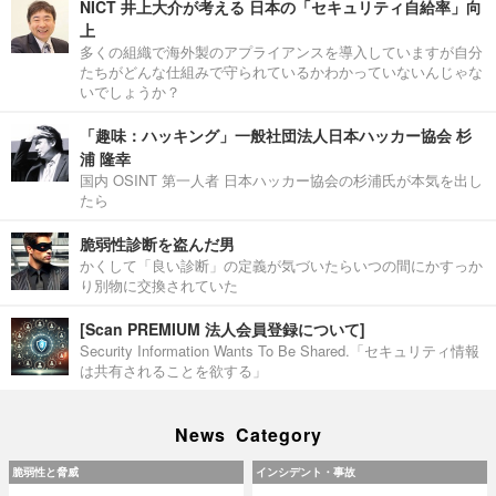
NICT 井上大介が考える 日本の「セキュリティ自給率」向
上
多くの組織で海外製のアプライアンスを導入していますが自分
たちがどんな仕組みで守られているかわかっていないんじゃな
いでしょうか？
「趣味：ハッキング」一般社団法人日本ハッカー協会 杉
浦 隆幸
国内 OSINT 第一人者 日本ハッカー協会の杉浦氏が本気を出し
たら
脆弱性診断を盗んだ男
かくして「良い診断」の定義が気づいたらいつの間にかすっか
り別物に交換されていた
[Scan PREMIUM 法人会員登録について]
Security Information Wants To Be Shared.「セキュリティ情報
は共有されることを欲する」
News Category
脆弱性と脅威
インシデント・事故