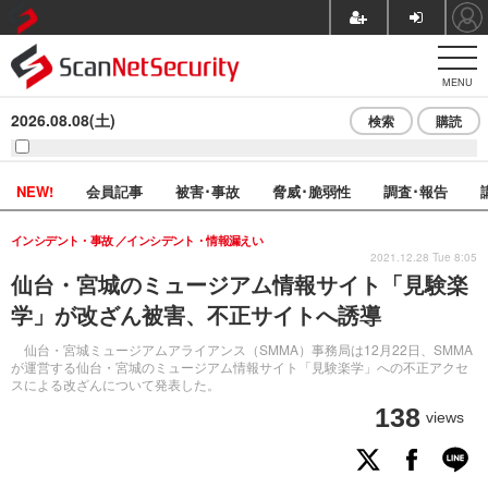
MENU
2026.08.08(土)
検索
購読
NEW!
会員記事
被害･事故
脅威･脆弱性
調査･報告
インシデント・事故
インシデント・情報漏えい
2021.12.28 Tue 8:05
仙台・宮城のミュージアム情報サイト「見験楽
学」が改ざん被害、不正サイトへ誘導
仙台・宮城ミュージアムアライアンス（SMMA）事務局は12月22日、SMMA
が運営する仙台・宮城のミュージアム情報サイト「見験楽学」への不正アクセ
スによる改ざんについて発表した。
138
views