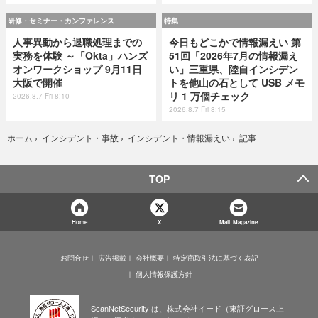
研修・セミナー・カンファレンス
特集
人事異動から退職処理までの
今日もどこかで情報漏えい 第
実務を体験 ～「Okta」ハンズ
51回「2026年7月の情報漏え
オンワークショップ 9月11日
い」三重県、陸自インシデン
大阪で開催
トを他山の石として USB メモ
リ 1 万個チェック
2026.8.7 Fri 8:10
2026.8.7 Fri 8:15
記事
ホーム
›
インシデント・事故
›
インシデント・情報漏えい
›
TOP
Home
X
Mail Magazine
お問合せ
広告掲載
会社概要
特定商取引法に基づく表記
個人情報保護方針
ScanNetSecurity は、株式会社イード（東証グロース上