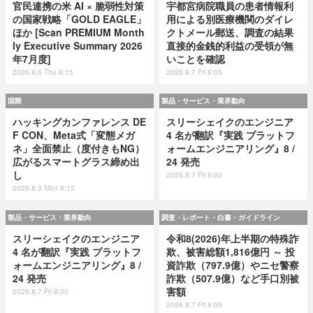
官民連携の米 AI × 脆弱性対策
宇都宮病院職員の患者情報利
の国家戦略「GOLD EAGLE」
用による別医療機関のダイレ
ほか [Scan PREMIUM Month
クトメール郵送、調査の結果
ly Executive Summary 2026
直接的金銭的利益の受領が無
年7月度]
いことを確認
2026.8.6 Thu 8:15
2026.8.7 Fri 8:05
国際
製品・サービス・業界動向
ハッキングカンファレンス DE
スリーシェイクのエンジニア
F CON、Meta式「変態メガ
4 名が翻訳『実践 プラットフ
ネ」全面禁止（度付きもNG）
ォームエンジニアリング』8 /
広がるスマートグラス締め出
24 発売
し
2026.8.7 Fri 8:00
2026.8.3 Mon 8:15
製品・サービス・業界動向
調査・レポート・白書・ガイドライン
スリーシェイクのエンジニア
令和8(2026)年上半期の特殊詐
4 名が翻訳『実践 プラットフ
欺、被害総額1,816億円 ～ 投
ォームエンジニアリング』8 /
資詐欺（797.9億）やニセ警察
24 発売
詐欺（507.9億）など手口別被
害額
2026.8.7 Fri 8:00
2026.8.7 Fri 8:00