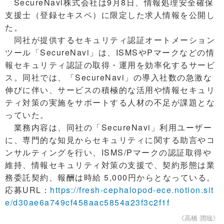
SecureNavi株式会社は9月8日、情報処理安全確保
支援士（登録セキスペ）に限定した求人情報を公開し
た。
同社が提供するセキュリティ認証オートメーション
ツール「SecureNavi」は、ISMSやPマークなどの情
報セキュリティ認証の取得・運用を効率化するサービ
ス。同社では、「SecureNavi」の導入社数の急激な
伸びに伴い、サービスの積極的な活用や情報セキュリ
ティ対策の実施をサポートする人材の不足が課題とな
っていた。
業務内容は、同社の「SecureNavi」利用ユーザー
に、専門的な知見からセキュリティに関する助言やコ
ンサルティングを行い、ISMS/Pマークの認証取得や
維持、情報セキュリティ対策の支援で、契約形態は業
務委託契約、報酬は時給 5,000円からとなっている。
応募URL：
https://fresh-cephalopod-ece.notion.sit
e/d30ae6a749cf458aac5854a23f3c2f1f
《高橋 潤哉》