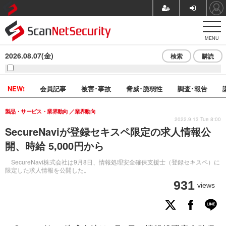
MENU
2026.08.07(金)
検索
購読
NEW!
会員記事
被害･事故
脅威･脆弱性
調査･報告
製品・サービス・業界動向
業界動向
2022.9.13 Tue 8:00
SecureNaviが登録セキスペ限定の求人情報公
開、時給 5,000円から
SecureNavi株式会社は9月8日、情報処理安全確保支援士（登録セキスペ）に
限定した求人情報を公開した。
931
views