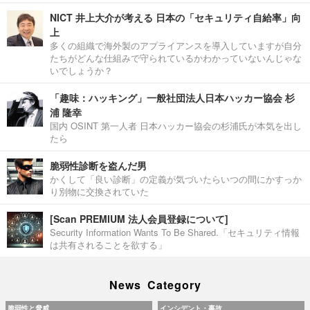
NICT 井上大介が考える 日本の「セキュリティ自給率」向
上
多くの組織で海外製のアプライアンスを導入していますが自分
たちがどんな仕組みで守られているかわかっていないんじゃな
いでしょうか？
「趣味：ハッキング」一般社団法人日本ハッカー協会 杉
浦 隆幸
国内 OSINT 第一人者 日本ハッカー協会の杉浦氏が本気を出し
たら
脆弱性診断を盗んだ男
かくして「良い診断」の定義が気づいたらいつの間にかすっか
り別物に交換されていた
[Scan PREMIUM 法人会員登録について]
Security Information Wants To Be Shared.「セキュリティ情報
は共有されることを欲する」
News Category
脆弱性と脅威
インシデント・事故