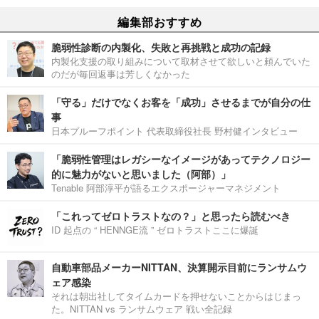
編集部おすすめ
脆弱性診断の内製化、失敗と再挑戦と成功の記録
内製化支援の取り組みについて取材させて欲しいと頼んでいた
のだが毎回返事は芳しくなかった
「守る」だけでなくお客を「成功」させるまでが自分の仕
事
日本プルーフポイント 代表取締役社長 野村健インタビュー
「脆弱性管理はレガシーなイメージがあってテクノロジー
的に魅力がないと思いました（阿部）」
Tenable 阿部淳平が語るエクスポージャーマネジメント
「これってゼロトラストなの？」と思ったら読むべき
ID 起点の “ HENNGE流 ” ゼロトラストここに爆誕
自動車部品メーカーNITTAN、決算開示目前にランサムウ
ェア感染
それは朝出社してタイムカードを押せないことからはじまっ
た。NITTAN vs ランサムウェア 戦い全記録