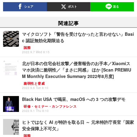
シェア
ポスト
送る
関連記事
マイクロソフト「警告を受けなかったと言わせない」Basi
c 認証無効化期限迫る
国際
2022.9.7 Wed 8:15
北が日本の住宅会社攻撃／侵害報告のお手本／Xiaomiス
マホ決済に脆弱性／「まさに同感」 ほか [Scan PREMIU
M Monthly Executive Summary 2022年8月度]
脆弱性と脅威
2022.9.6 Tue 8:10
Black Hat USA で喝采、macOS への 3 つの攻撃デモ
研修・セミナー・カンファレンス
2022.9.1 Thu 8:10
ヒトではなく AI が特許を取る日 ～ 元米特許庁長官「国家
安全保障上不可欠」
国際