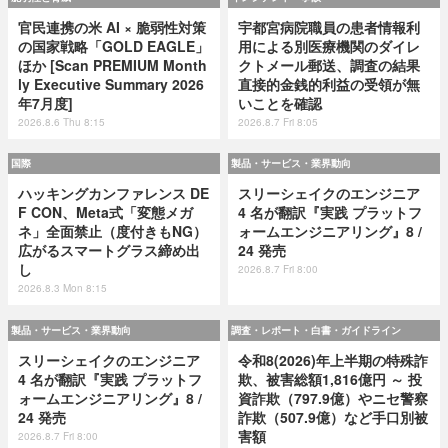
官民連携の米 AI × 脆弱性対策
宇都宮病院職員の患者情報利
の国家戦略「GOLD EAGLE」
用による別医療機関のダイレ
ほか [Scan PREMIUM Month
クトメール郵送、調査の結果
ly Executive Summary 2026
直接的金銭的利益の受領が無
年7月度]
いことを確認
2026.8.6 Thu 8:15
2026.8.7 Fri 8:05
国際
製品・サービス・業界動向
ハッキングカンファレンス DE
スリーシェイクのエンジニア
F CON、Meta式「変態メガ
4 名が翻訳『実践 プラットフ
ネ」全面禁止（度付きもNG）
ォームエンジニアリング』8 /
広がるスマートグラス締め出
24 発売
し
2026.8.7 Fri 8:00
2026.8.3 Mon 8:15
製品・サービス・業界動向
調査・レポート・白書・ガイドライン
スリーシェイクのエンジニア
令和8(2026)年上半期の特殊詐
4 名が翻訳『実践 プラットフ
欺、被害総額1,816億円 ～ 投
ォームエンジニアリング』8 /
資詐欺（797.9億）やニセ警察
24 発売
詐欺（507.9億）など手口別被
害額
2026.8.7 Fri 8:00