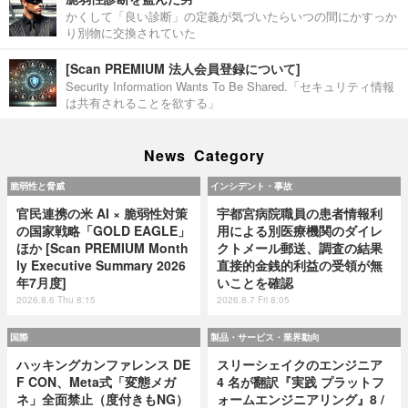
かくして「良い診断」の定義が気づいたらいつの間にかすっか
り別物に交換されていた
[Scan PREMIUM 法人会員登録について]
Security Information Wants To Be Shared.「セキュリティ情報
は共有されることを欲する」
News Category
脆弱性と脅威
インシデント・事故
官民連携の米 AI × 脆弱性対策
宇都宮病院職員の患者情報利
の国家戦略「GOLD EAGLE」
用による別医療機関のダイレ
ほか [Scan PREMIUM Month
クトメール郵送、調査の結果
ly Executive Summary 2026
直接的金銭的利益の受領が無
年7月度]
いことを確認
2026.8.6 Thu 8:15
2026.8.7 Fri 8:05
国際
製品・サービス・業界動向
ハッキングカンファレンス DE
スリーシェイクのエンジニア
F CON、Meta式「変態メガ
4 名が翻訳『実践 プラットフ
ネ」全面禁止（度付きもNG）
ォームエンジニアリング』8 /