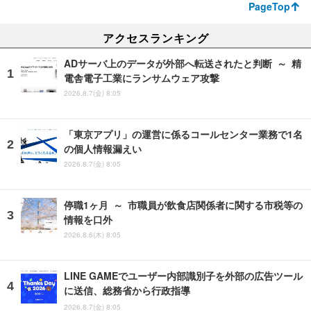
PageTop
アクセスランキング
ADサーバ上のデータが外部へ転送されたと判断 ～ 精
電舎電子工業にランサムウェア攻撃
2026.8.7(金) 8:05
「東京アプリ」の運営に係るコールセンター業務で1名
の個人情報漏えい
2026.8.7(金) 8:05
停職1ヶ月 ～ 市職員が飲食店関係者に関する市税等の
情報を口外
2026.8.6(木) 8:05
LINE GAMEでユーザー内部識別子を外部の広告ツール
に送信、総務省から行政指導
2026.8.7(金) 8:05