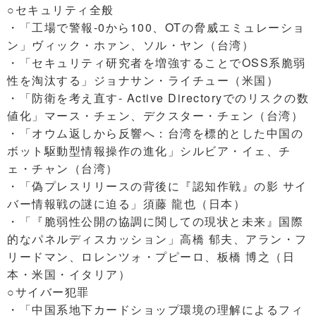
○セキュリティ全般
・「工場で警報-0から100、OTの脅威エミュレーショ
ン」ヴィック・ホァン、ソル・ヤン（台湾）
・「セキュリティ研究者を増強することでOSS系脆弱
性を淘汰する」ジョナサン・ライチュー（米国）
・「防衛を考え直す- Active Directoryでのリスクの数
値化」マース・チェン、デクスター・チェン（台湾）
・「オウム返しから反響へ：台湾を標的とした中国の
ボット駆動型情報操作の進化」シルビア・イェ、チ
ェ・チャン（台湾）
・「偽プレスリリースの背後に『認知作戦』の影 サイ
バー情報戦の謎に迫る」須藤 龍也（日本）
・「『脆弱性公開の協調に関しての現状と未来』国際
的なパネルディスカッション」高橋 郁夫、アラン・フ
リードマン、ロレンツォ・プピーロ、板橋 博之（日
本・米国・イタリア）
○サイバー犯罪
・「中国系地下カードショップ環境の理解によるフィ