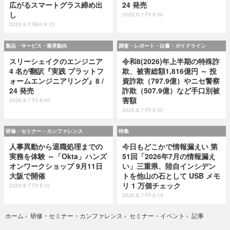
広がるスマートグラス締め出
24 発売
し
2026.8.7 Fri 8:00
2026.8.3 Mon 8:15
製品・サービス・業界動向
調査・レポート・白書・ガイドライン
スリーシェイクのエンジニア
令和8(2026)年上半期の特殊詐
4 名が翻訳『実践 プラットフ
欺、被害総額1,816億円 ～ 投
ォームエンジニアリング』8 /
資詐欺（797.9億）やニセ警察
24 発売
詐欺（507.9億）など手口別被
害額
2026.8.7 Fri 8:00
2026.8.7 Fri 8:00
研修・セミナー・カンファレンス
特集
人事異動から退職処理までの
今日もどこかで情報漏えい 第
実務を体験 ～「Okta」ハンズ
51回「2026年7月の情報漏え
オンワークショップ 9月11日
い」三重県、陸自インシデン
大阪で開催
トを他山の石として USB メモ
リ 1 万個チェック
2026.8.7 Fri 8:10
2026.8.7 Fri 8:15
記事
ホーム
›
研修・セミナー・カンファレンス
›
セミナー・イベント
›