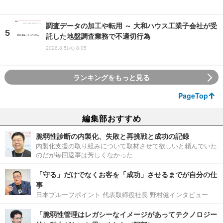
調査データの加工や転用 ～ 大和ハウス工業子会社が受
託した地盤調査業務で不適切行為
2026.8.5(水) 8:05
ランキングをもっと見る
PageTop
編集部おすすめ
脆弱性診断の内製化、失敗と再挑戦と成功の記録
内製化支援の取り組みについて取材させて欲しいと頼んでいた
のだが毎回返事は芳しくなかった
「守る」だけでなくお客を「成功」させるまでが自分の仕
事
日本プルーフポイント 代表取締役社長 野村健インタビュー
「脆弱性管理はレガシーなイメージがあってテクノロジー