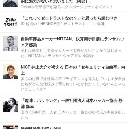
的に魅力がないと思いました（阿部）」
Tenable 阿部淳平が語るエクスポージャーマネジメント
「これってゼロトラストなの？」と思ったら読むべき
ID 起点の “ HENNGE流 ” ゼロトラストここに爆誕
自動車部品メーカーNITTAN、決算開示目前にランサムウ
ェア感染
それは朝出社してタイムカードを押せないことからはじまっ
た。NITTAN vs ランサムウェア 戦い全記録
NICT 井上大介が考える 日本の「セキュリティ自給率」向
上
多くの組織で海外製のアプライアンスを導入していますが自分
たちがどんな仕組みで守られているかわかっていないんじゃな
いでしょうか？
「趣味：ハッキング」一般社団法人日本ハッカー協会 杉
浦 隆幸
国内 OSINT 第一人者 日本ハッカー協会の杉浦氏が本気を出し
たら
脆弱性診断を盗んだ男