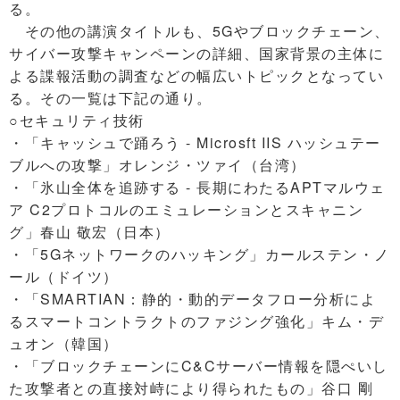
る。
その他の講演タイトルも、5Gやブロックチェーン、
サイバー攻撃キャンペーンの詳細、国家背景の主体に
よる諜報活動の調査などの幅広いトピックとなってい
る。その一覧は下記の通り。
○セキュリティ技術
・「キャッシュで踊ろう - Microsft IIS ハッシュテー
ブルへの攻撃」オレンジ・ツァイ（台湾）
・「氷山全体を追跡する - 長期にわたるAPTマルウェ
ア C2プロトコルのエミュレーションとスキャニン
グ」春山 敬宏（日本）
・「5Gネットワークのハッキング」カールステン・ノ
ール（ドイツ）
・「SMARTIAN：静的・動的データフロー分析によ
るスマートコントラクトのファジング強化」キム・デ
ュオン（韓国）
・「ブロックチェーンにC&Cサーバー情報を隠ぺいし
た攻撃者との直接対峙により得られたもの」谷口 剛