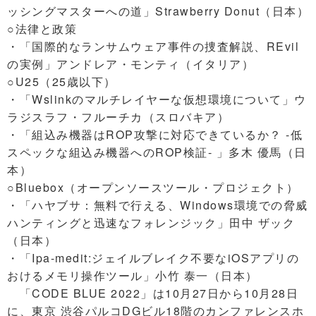
ッシングマスターへの道」Strawberry Donut（日本）
○法律と政策
・「国際的なランサムウェア事件の捜査解説、REvil
の実例」アンドレア・モンティ（イタリア）
○U25（25歳以下）
・「Wslinkのマルチレイヤーな仮想環境について」ウ
ラジスラフ・フルーチカ（スロバキア）
・「組込み機器はROP攻撃に対応できているか？ -低
スペックな組込み機器へのROP検証- 」多木 優馬（日
本）
○Bluebox（オープンソースツール・プロジェクト）
・「ハヤブサ：無料で行える、Windows環境での脅威
ハンティングと迅速なフォレンジック」田中 ザック
（日本）
・「Ipa-medit:ジェイルブレイク不要なiOSアプリの
おけるメモリ操作ツール」小竹 泰一（日本）
「CODE BLUE 2022」は10月27日から10月28日
に、東京 渋谷パルコDGビル18階のカンファレンスホ