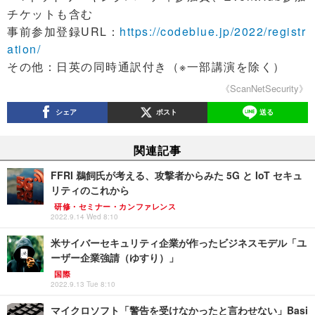
チケットも含む
事前参加登録URL：
https://codeblue.jp/2022/registr
ation/
その他：日英の同時通訳付き（※一部講演を除く）
《ScanNetSecurity》
シェア
ポスト
送る
関連記事
FFRI 鵜飼氏が考える、攻撃者からみた 5G と IoT セキュ
リティのこれから
研修・セミナー・カンファレンス
2022.9.14 Wed 8:10
米サイバーセキュリティ企業が作ったビジネスモデル「ユ
ーザー企業強請（ゆすり）」
国際
2022.9.13 Tue 8:10
マイクロソフト「警告を受けなかったと言わせない」Basi