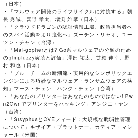
（日本）
・「マルウェア開発のライフサイクルに対抗する」朝
長 秀誠、喜野 孝太、増渕 維摩（日本）
・「クラウドドラゴンの認証情報工場、政策担当者へ
のスパイ活動をより強化へ」ズーチン・リャオ、ユー
ツン・チャン（台湾）
・「Mal-gopherとは? Go系マルウェアの分類のため
のgimpfuzzy実装と評価」澤部 祐太、甘粕 伸幸、野
村 和也（日本）
・「ブルーチームの新潮流 - 実用的なシンボリックエ
ンジンによる巧妙なマルウェア・ランサムウェアの検
知」マース・チェン、ハンク・チェン（台湾）
・「あなたのプリンターはあなたのものではない! Pw
n2Ownでプリンターをハッキング」アンジエ・ヤン
（台湾）
・「SisyphusとCVEフィード：大規模な脆弱性管理
について」キザイア・プラットナー、カディア・マシ
ャール（米国）