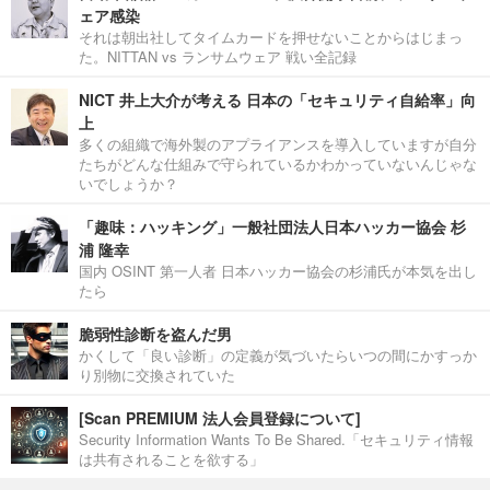
ェア感染
それは朝出社してタイムカードを押せないことからはじまっ
た。NITTAN vs ランサムウェア 戦い全記録
NICT 井上大介が考える 日本の「セキュリティ自給率」向
上
多くの組織で海外製のアプライアンスを導入していますが自分
たちがどんな仕組みで守られているかわかっていないんじゃな
いでしょうか？
「趣味：ハッキング」一般社団法人日本ハッカー協会 杉
浦 隆幸
国内 OSINT 第一人者 日本ハッカー協会の杉浦氏が本気を出し
たら
脆弱性診断を盗んだ男
かくして「良い診断」の定義が気づいたらいつの間にかすっか
り別物に交換されていた
[Scan PREMIUM 法人会員登録について]
Security Information Wants To Be Shared.「セキュリティ情報
は共有されることを欲する」