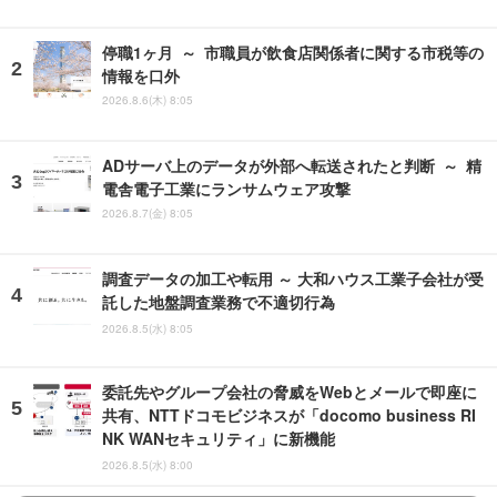
停職1ヶ月 ～ 市職員が飲食店関係者に関する市税等の
情報を口外
2026.8.6(木) 8:05
ADサーバ上のデータが外部へ転送されたと判断 ～ 精
電舎電子工業にランサムウェア攻撃
2026.8.7(金) 8:05
調査データの加工や転用 ～ 大和ハウス工業子会社が受
託した地盤調査業務で不適切行為
2026.8.5(水) 8:05
委託先やグループ会社の脅威をWebとメールで即座に
共有、NTTドコモビジネスが「docomo business RI
NK WANセキュリティ」に新機能
2026.8.5(水) 8:00