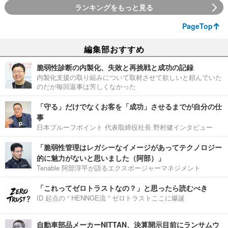
ランキングをもっと見る
PageTop
編集部おすすめ
脆弱性診断の内製化、失敗と再挑戦と成功の記録
内製化支援の取り組みについて取材させて欲しいと頼んでいた
のだが毎回返事は芳しくなかった
「守る」だけでなくお客を「成功」させるまでが自分の仕
事
日本プルーフポイント 代表取締役社長 野村健インタビュー
「脆弱性管理はレガシーなイメージがあってテクノロジー
的に魅力がないと思いました（阿部）」
Tenable 阿部淳平が語るエクスポージャーマネジメント
「これってゼロトラストなの？」と思ったら読むべき
ID 起点の “ HENNGE流 ” ゼロトラストここに爆誕
自動車部品メーカーNITTAN、決算開示目前にランサムウ