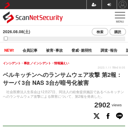
MENU
2026.08.08(土)
検索
購読
NEW!
会員記事
被害･事故
脅威･脆弱性
調査･報告
インシデント・事故
インシデント・情報漏えい
2023.1.11 Wed 8:05
ベルキッチンへのランサムウェア攻撃 第2報：
サーバ 3台 NAS 3台が暗号化被害
社会医療法人生長会は12月27日、同法人の給食提供施設であるベルキッチン
へのランサムウェア攻撃による障害について、第2報を発表した。
2902
views