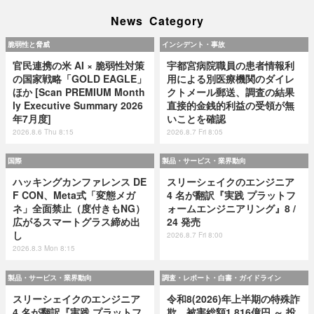
News Category
脆弱性と脅威
インシデント・事故
官民連携の米 AI × 脆弱性対策
宇都宮病院職員の患者情報利
の国家戦略「GOLD EAGLE」
用による別医療機関のダイレ
ほか [Scan PREMIUM Month
クトメール郵送、調査の結果
ly Executive Summary 2026
直接的金銭的利益の受領が無
年7月度]
いことを確認
2026.8.6 Thu 8:15
2026.8.7 Fri 8:05
国際
製品・サービス・業界動向
ハッキングカンファレンス DE
スリーシェイクのエンジニア
F CON、Meta式「変態メガ
4 名が翻訳『実践 プラットフ
ネ」全面禁止（度付きもNG）
ォームエンジニアリング』8 /
広がるスマートグラス締め出
24 発売
し
2026.8.7 Fri 8:00
2026.8.3 Mon 8:15
製品・サービス・業界動向
調査・レポート・白書・ガイドライン
スリーシェイクのエンジニア
令和8(2026)年上半期の特殊詐
4 名が翻訳『実践 プラットフ
欺、被害総額1,816億円 ～ 投