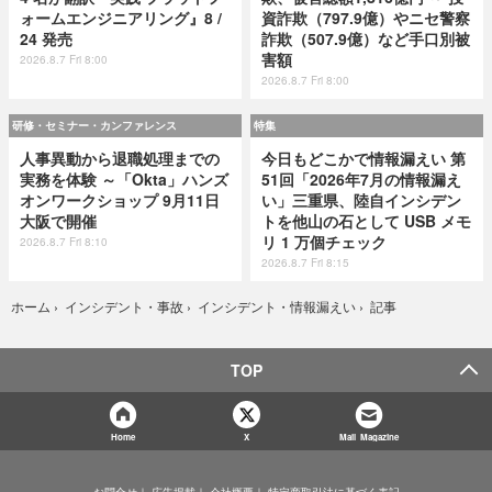
ォームエンジニアリング』8 /
資詐欺（797.9億）やニセ警察
24 発売
詐欺（507.9億）など手口別被
害額
2026.8.7 Fri 8:00
2026.8.7 Fri 8:00
研修・セミナー・カンファレンス
特集
人事異動から退職処理までの
今日もどこかで情報漏えい 第
実務を体験 ～「Okta」ハンズ
51回「2026年7月の情報漏え
オンワークショップ 9月11日
い」三重県、陸自インシデン
大阪で開催
トを他山の石として USB メモ
リ 1 万個チェック
2026.8.7 Fri 8:10
2026.8.7 Fri 8:15
記事
ホーム
›
インシデント・事故
›
インシデント・情報漏えい
›
TOP
Home
X
Mail Magazine