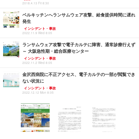
2018.4.13 Fri 8:30
ベルキッチンへランサムウェア攻撃、給食提供時間に遅れ
発生
インシデント・事故
2022.11.9 Wed 8:05
ランサムウェア攻撃で電子カルテに障害、通常診療行えず
～ 大阪急性期・総合医療センター
インシデント・事故
2022.11.2 Wed 8:05
金沢西病院に不正アクセス、電子カルテの一部が閲覧でき
ない状況に
インシデント・事故
2022.12.12 Mon 8:05