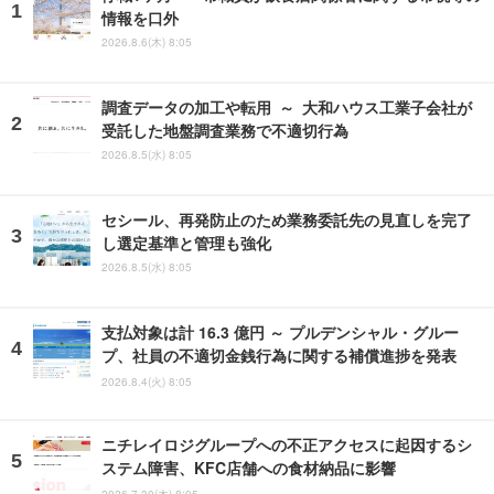
情報を口外
2026.8.6(木) 8:05
調査データの加工や転用 ～ 大和ハウス工業子会社が
受託した地盤調査業務で不適切行為
2026.8.5(水) 8:05
セシール、再発防止のため業務委託先の見直しを完了
し選定基準と管理も強化
2026.8.5(水) 8:05
支払対象は計 16.3 億円 ～ プルデンシャル・グルー
プ、社員の不適切金銭行為に関する補償進捗を発表
2026.8.4(火) 8:05
ニチレイロジグループへの不正アクセスに起因するシ
ステム障害、KFC店舗への食材納品に影響
2026.7.30(木) 8:05