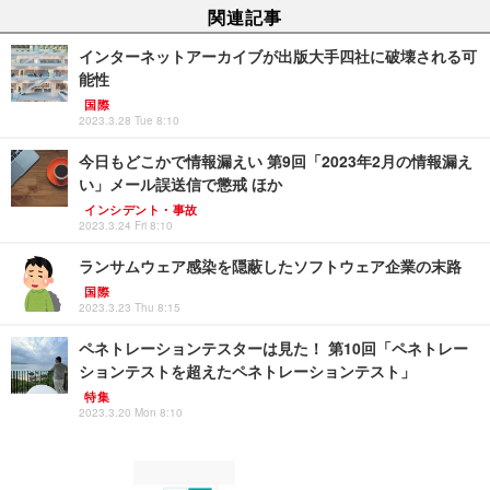
関連記事
インターネットアーカイブが出版大手四社に破壊される可
能性
国際
2023.3.28 Tue 8:10
今日もどこかで情報漏えい 第9回「2023年2月の情報漏え
い」メール誤送信で懲戒 ほか
インシデント・事故
2023.3.24 Fri 8:10
ランサムウェア感染を隠蔽したソフトウェア企業の末路
国際
2023.3.23 Thu 8:15
ペネトレーションテスターは見た！ 第10回「ペネトレー
ションテストを超えたペネトレーションテスト」
特集
2023.3.20 Mon 8:10