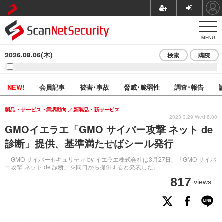
MENU
2026.08.06(木)
検索
購読
NEW!
会員記事
被害･事故
脅威･脆弱性
調査･報告
製品・サービス・業界動向
新製品・新サービス
2023.3.29 Wed 8:00
GMOイエラエ「GMO サイバー攻撃 ネット de
診断」提供、基準満たせばシール発行
GMO サイバーセキュリティ by イエラエ株式会社は3月27日、「GMO サイバ
ー攻撃 ネット de 診断」を同日から提供すると発表した。
817
views