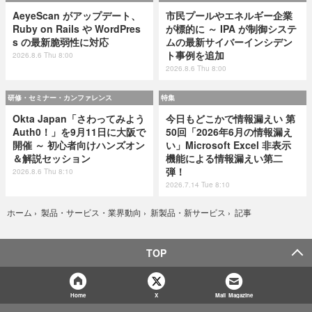
AeyeScan がアップデート、
市民プールやエネルギー企業
Ruby on Rails や WordPres
が標的に ～ IPA が制御システ
s の最新脆弱性に対応
ムの最新サイバーインシデン
ト事例を追加
2026.8.6 Thu 8:00
2026.8.6 Thu 8:00
研修・セミナー・カンファレンス
特集
Okta Japan「さわってみよう
今日もどこかで情報漏えい 第
Auth0！」を9月11日に大阪で
50回「2026年6月の情報漏え
開催 ～ 初心者向けハンズオン
い」Microsoft Excel 非表示
＆解説セッション
機能による情報漏えい第二
弾！
2026.8.6 Thu 8:10
2026.7.14 Tue 8:10
記事
ホーム
›
製品・サービス・業界動向
›
新製品・新サービス
›
TOP
Home
X
Mail Magazine