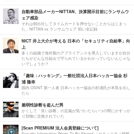
自動車部品メーカーNITTAN、決算開示目前にランサムウ
ェア感染
それは朝出社してタイムカードを押せないことからはじまっ
た。NITTAN vs ランサムウェア 戦い全記録
NICT 井上大介が考える 日本の「セキュリティ自給率」向
上
多くの組織で海外製のアプライアンスを導入していますが自分
たちがどんな仕組みで守られているかわかっていないんじゃな
いでしょうか？
「趣味：ハッキング」一般社団法人日本ハッカー協会 杉
浦 隆幸
国内 OSINT 第一人者 日本ハッカー協会の杉浦氏が本気を出し
たら
脆弱性診断を盗んだ男
かくして「良い診断」の定義が気づいたらいつの間にかすっか
り別物に交換されていた
[Scan PREMIUM 法人会員登録について]
Security Information Wants To Be Shared.「セキュリティ情報