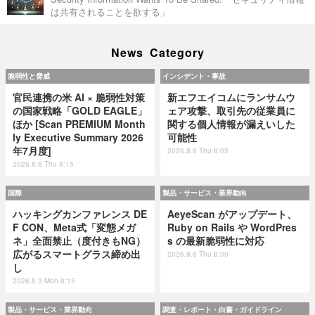
は共有されることを欲する」
News Category
脆弱性と脅威
インシデント・事故
官民連携の米 AI × 脆弱性対策
新エフエイコムにランサムウ
の国家戦略「GOLD EAGLE」
ェア攻撃、取引先の従業員に
ほか [Scan PREMIUM Month
関する個人情報が漏えいした
ly Executive Summary 2026
可能性
年7月度]
2026.8.6 Thu 8:05
2026.8.6 Thu 8:15
国際
製品・サービス・業界動向
ハッキングカンファレンス DE
AeyeScan がアップデート、
F CON、Meta式「変態メガ
Ruby on Rails や WordPres
ネ」全面禁止（度付きもNG）
s の最新脆弱性に対応
広がるスマートグラス締め出
2026.8.6 Thu 8:00
し
2026.8.3 Mon 8:15
製品・サービス・業界動向
調査・レポート・白書・ガイドライン