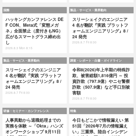
国際
製品・サービス・業界動向
ハッキングカンファレンス DE
スリーシェイクのエンジニア
F CON、Meta式「変態メガ
4 名が翻訳『実践 プラットフ
ネ」全面禁止（度付きもNG）
ォームエンジニアリング』8 /
広がるスマートグラス締め出
24 発売
し
2026.8.7 Fri 8:00
2026.8.3 Mon 8:15
製品・サービス・業界動向
調査・レポート・白書・ガイドライン
スリーシェイクのエンジニア
令和8(2026)年上半期の特殊詐
4 名が翻訳『実践 プラットフ
欺、被害総額1,816億円 ～ 投
ォームエンジニアリング』8 /
資詐欺（797.9億）やニセ警察
24 発売
詐欺（507.9億）など手口別被
害額
2026.8.7 Fri 8:00
2026.8.7 Fri 8:00
研修・セミナー・カンファレンス
特集
人事異動から退職処理までの
今日もどこかで情報漏えい 第
実務を体験 ～「Okta」ハンズ
51回「2026年7月の情報漏え
オンワークショップ 9月11日
い」三重県、陸自インシデン