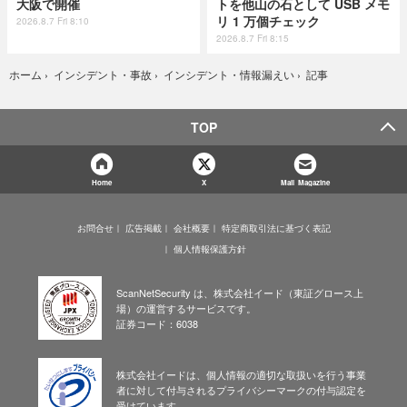
大阪で開催
トを他山の石として USB メモ
リ 1 万個チェック
2026.8.7 Fri 8:10
2026.8.7 Fri 8:15
記事
ホーム
›
インシデント・事故
›
インシデント・情報漏えい
›
TOP
Home
X
Mail Magazine
お問合せ
広告掲載
会社概要
特定商取引法に基づく表記
個人情報保護方針
ScanNetSecurity は、株式会社イード（東証グロース上
場）の運営するサービスです。
証券コード：6038
株式会社イードは、個人情報の適切な取扱いを行う事業
者に対して付与されるプライバシーマークの付与認定を
受けています。