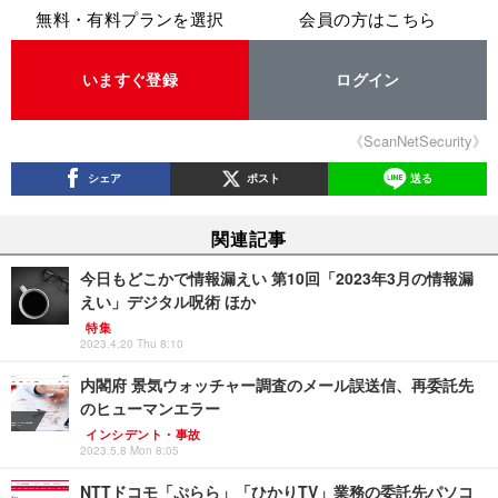
無料・有料プランを選択
会員の方はこちら
いますぐ登録
ログイン
《ScanNetSecurity》
シェア
ポスト
送る
関連記事
今日もどこかで情報漏えい 第10回「2023年3月の情報漏
えい」デジタル呪術 ほか
特集
2023.4.20 Thu 8:10
内閣府 景気ウォッチャー調査のメール誤送信、再委託先
のヒューマンエラー
インシデント・事故
2023.5.8 Mon 8:05
NTTドコモ「ぷらら」「ひかりTV」業務の委託先パソコ