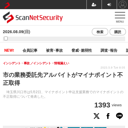
MENU
2026.08.09(日)
検索
購読
NEW!
会員記事
被害･事故
脅威･脆弱性
調査･報告
インシデント・事故
インシデント・情報漏えい
2023.5.9 Tue 8:05
市の業務委託先アルバイトがマイナポイント不
正取得
埼玉県川口市は5月2日、マイナポイント申込支援業務でのマイナポイントの
不正取得について発表した。
1393
views