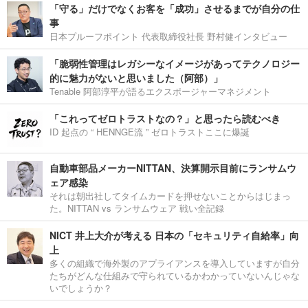
「守る」だけでなくお客を「成功」させるまでが自分の仕
事
日本プルーフポイント 代表取締役社長 野村健インタビュー
「脆弱性管理はレガシーなイメージがあってテクノロジー
的に魅力がないと思いました（阿部）」
Tenable 阿部淳平が語るエクスポージャーマネジメント
「これってゼロトラストなの？」と思ったら読むべき
ID 起点の “ HENNGE流 ” ゼロトラストここに爆誕
自動車部品メーカーNITTAN、決算開示目前にランサムウ
ェア感染
それは朝出社してタイムカードを押せないことからはじまっ
た。NITTAN vs ランサムウェア 戦い全記録
NICT 井上大介が考える 日本の「セキュリティ自給率」向
上
多くの組織で海外製のアプライアンスを導入していますが自分
たちがどんな仕組みで守られているかわかっていないんじゃな
いでしょうか？