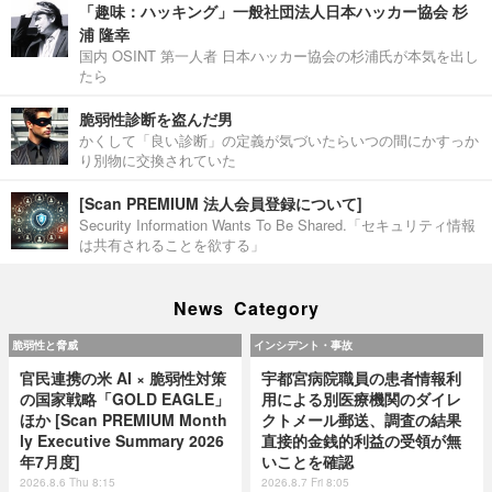
「趣味：ハッキング」一般社団法人日本ハッカー協会 杉
浦 隆幸
国内 OSINT 第一人者 日本ハッカー協会の杉浦氏が本気を出し
たら
脆弱性診断を盗んだ男
かくして「良い診断」の定義が気づいたらいつの間にかすっか
り別物に交換されていた
[Scan PREMIUM 法人会員登録について]
Security Information Wants To Be Shared.「セキュリティ情報
は共有されることを欲する」
News Category
脆弱性と脅威
インシデント・事故
官民連携の米 AI × 脆弱性対策
宇都宮病院職員の患者情報利
の国家戦略「GOLD EAGLE」
用による別医療機関のダイレ
ほか [Scan PREMIUM Month
クトメール郵送、調査の結果
ly Executive Summary 2026
直接的金銭的利益の受領が無
年7月度]
いことを確認
2026.8.6 Thu 8:15
2026.8.7 Fri 8:05