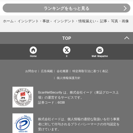
ランキングをもっと見る
写真・画像
ホーム
›
インシデント・事故
›
インシデント・情報漏えい
›
記事
›
TOP
Home
X
Mail Magazine
お問合せ
広告掲載
会社概要
特定商取引法に基づく表記
個人情報保護方針
ScanNetSecurity は、株式会社イード（東証グロース上
場）の運営するサービスです。
証券コード：6038
株式会社イードは、個人情報の適切な取扱いを行う事業
者に対して付与されるプライバシーマークの付与認定を
受けています。