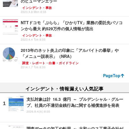
のヒューマンエラー
インシデント・事故
2023.5.8 Mon 8:05
NTTドコモ「ぷらら」「ひかりTV」業務の委託先パソコ
ンから最大 約529万件の個人情報が流出
インシデント・事故
2023.4.4 Tue 8:05
2013年のネット炎上の印象に「アルバイトの暴挙」や
「メニュー誤表示」（NRA）
調査・レポート・白書・ガイドライン
2014.1.7 Tue 8:00
PageTop
インシデント・情報漏えい人気記事
支払対象は計 16.3 億円 ～ プルデンシャル・グルー
プ、社員の不適切金銭行為に関する補償進捗を発表
2026.8.4(火) 8:05
調査データの加工や転用 ～ 大和ハウス工業子会社が