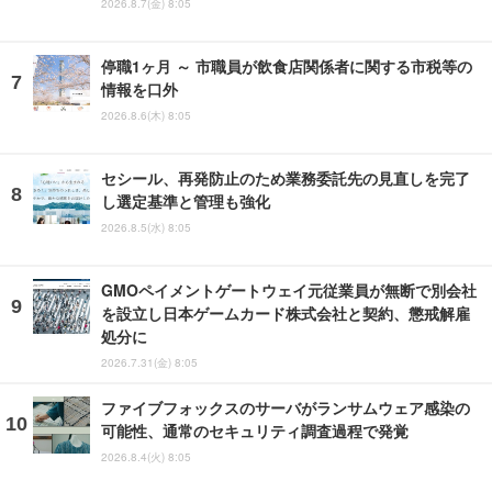
2026.8.7(金) 8:05
停職1ヶ月 ～ 市職員が飲食店関係者に関する市税等の
情報を口外
2026.8.6(木) 8:05
セシール、再発防止のため業務委託先の見直しを完了
し選定基準と管理も強化
2026.8.5(水) 8:05
GMOペイメントゲートウェイ元従業員が無断で別会社
を設立し日本ゲームカード株式会社と契約、懲戒解雇
処分に
2026.7.31(金) 8:05
ファイブフォックスのサーバがランサムウェア感染の
可能性、通常のセキュリティ調査過程で発覚
2026.8.4(火) 8:05