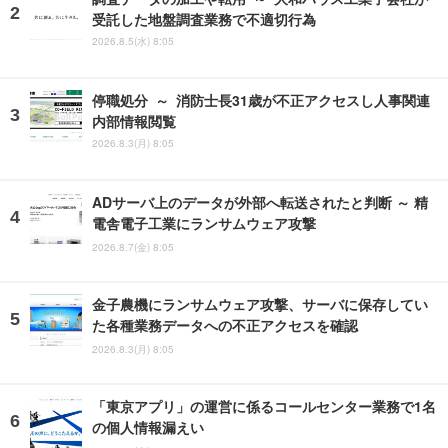
受託した地盤調査業務で不適切行為
2026.8.5(水) 8:05
停職処分 ～ 消防士長31歳が不正アクセスし人事関連
内部情報閲覧
2026.8.3(月) 8:05
ADサーバ上のデータが外部へ転送されたと判断 ～ 精
電舎電子工業にランサムウェア攻撃
2026.8.7(金) 8:05
金子農機にランサムウェア攻撃、サーバに保存してい
た各種業務データへの不正アクセスを確認
2026.8.3(月) 8:05
「東京アプリ」の運営に係るコールセンター業務で1名
の個人情報漏えい