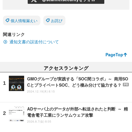
個人情報漏えい
お詫び
関連リンク
通知文書の誤送付について
PageTop
アクセスランキング
GMOグループが実践する「SOC間コラボ」～ 商用SO
CとプライベートSOC、どう棲み分けて協力する？
PR
2024.12.19(木) 8:15
ADサーバ上のデータが外部へ転送されたと判断 ～ 精
電舎電子工業にランサムウェア攻撃
2026.8.7(金) 8:05