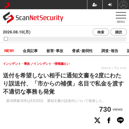
MENU
2026.08.10(月)
検索
購読
NEW!
会員記事
被害･事故
脅威･脆弱性
調査･報告
インシデント・事故
インシデント・情報漏えい
2023.6.1 Thu 8:05
送付を希望しない相手に通知文書を2度にわた
り誤送付、「市からの補償」名目で私金を渡す
不適切な事務も発覚
新潟県新潟市は5月23日、通知文書の誤送付について発表した。
730
views