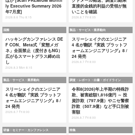
ほか [Scan PREMIUM Month
クトメール郵送、調査の結果
ly Executive Summary 2026
直接的金銭的利益の受領が無
年7月度]
いことを確認
2026.8.6 Thu 8:15
2026.8.7 Fri 8:05
国際
製品・サービス・業界動向
ハッキングカンファレンス DE
スリーシェイクのエンジニア
F CON、Meta式「変態メガ
4 名が翻訳『実践 プラットフ
ネ」全面禁止（度付きもNG）
ォームエンジニアリング』8 /
広がるスマートグラス締め出
24 発売
し
2026.8.7 Fri 8:00
2026.8.3 Mon 8:15
製品・サービス・業界動向
調査・レポート・白書・ガイドライン
スリーシェイクのエンジニア
令和8(2026)年上半期の特殊詐
4 名が翻訳『実践 プラットフ
欺、被害総額1,816億円 ～ 投
ォームエンジニアリング』8 /
資詐欺（797.9億）やニセ警察
24 発売
詐欺（507.9億）など手口別被
害額
2026.8.7 Fri 8:00
2026.8.7 Fri 8:00
研修・セミナー・カンファレンス
特集