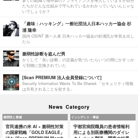
多くの組織で海外製のアプライアンスを導入していますが自分
たちがどんな仕組みで守られているかわかっていないんじゃな
いでしょうか？
「趣味：ハッキング」一般社団法人日本ハッカー協会 杉
浦 隆幸
国内 OSINT 第一人者 日本ハッカー協会の杉浦氏が本気を出し
たら
脆弱性診断を盗んだ男
かくして「良い診断」の定義が気づいたらいつの間にかすっか
り別物に交換されていた
[Scan PREMIUM 法人会員登録について]
Security Information Wants To Be Shared.「セキュリティ情報
は共有されることを欲する」
News Category
脆弱性と脅威
インシデント・事故
官民連携の米 AI × 脆弱性対策
宇都宮病院職員の患者情報利
の国家戦略「GOLD EAGLE」
用による別医療機関のダイレ