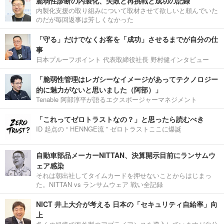
脆弱性診断の内製化、失敗と再挑戦と成功の記録
内製化支援の取り組みについて取材させて欲しいと頼んでいた
のだが毎回返事は芳しくなかった
「守る」だけでなくお客を「成功」させるまでが自分の仕
事
日本プルーフポイント 代表取締役社長 野村健インタビュー
「脆弱性管理はレガシーなイメージがあってテクノロジー
的に魅力がないと思いました（阿部）」
Tenable 阿部淳平が語るエクスポージャーマネジメント
「これってゼロトラストなの？」と思ったら読むべき
ID 起点の “ HENNGE流 ” ゼロトラストここに爆誕
自動車部品メーカーNITTAN、決算開示目前にランサムウ
ェア感染
それは朝出社してタイムカードを押せないことからはじまっ
た。NITTAN vs ランサムウェア 戦い全記録
NICT 井上大介が考える 日本の「セキュリティ自給率」向
上