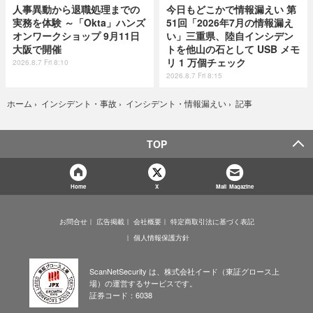
人事異動から退職処理までの
今日もどこかで情報漏えい 第
実務を体験 ～「Okta」ハンズ
51回「2026年7月の情報漏え
オンワークショップ 9月11日
い」三重県、陸自インシデン
大阪で開催
トを他山の石として USB メモ
リ 1 万個チェック
2026.8.7 Fri 8:10
2026.8.7 Fri 8:15
記事
ホーム
›
インシデント・事故
›
インシデント・情報漏えい
›
TOP
Home
X
Mail Magazine
お問合せ
広告掲載
会社概要
特定商取引法に基づく表記
個人情報保護方針
ScanNetSecurity は、株式会社イード（東証グロース上
場）の運営するサービスです。
証券コード：6038