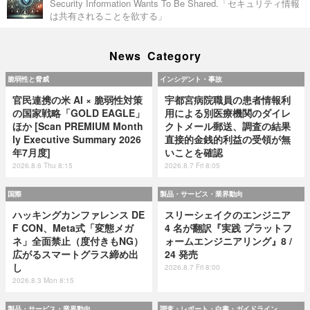
Security Information Wants To Be Shared.「セキュリティ情報
は共有されることを欲する」
News Category
脆弱性と脅威
インシデント・事故
官民連携の米 AI × 脆弱性対策
宇都宮病院職員の患者情報利
の国家戦略「GOLD EAGLE」
用による別医療機関のダイレ
ほか [Scan PREMIUM Month
クトメール郵送、調査の結果
ly Executive Summary 2026
直接的金銭的利益の受領が無
年7月度]
いことを確認
2026.8.6 Thu 8:15
2026.8.7 Fri 8:05
国際
製品・サービス・業界動向
ハッキングカンファレンス DE
スリーシェイクのエンジニア
F CON、Meta式「変態メガ
4 名が翻訳『実践 プラットフ
ネ」全面禁止（度付きもNG）
ォームエンジニアリング』8 /
広がるスマートグラス締め出
24 発売
し
2026.8.7 Fri 8:00
2026.8.3 Mon 8:15
製品・サービス・業界動向
調査・レポート・白書・ガイドライン