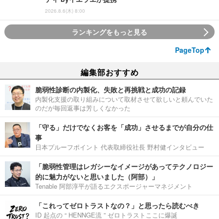
2026.8.6(木) 8:00
ランキングをもっと見る
PageTop
編集部おすすめ
脆弱性診断の内製化、失敗と再挑戦と成功の記録
内製化支援の取り組みについて取材させて欲しいと頼んでいた
のだが毎回返事は芳しくなかった
「守る」だけでなくお客を「成功」させるまでが自分の仕
事
日本プルーフポイント 代表取締役社長 野村健インタビュー
「脆弱性管理はレガシーなイメージがあってテクノロジー
的に魅力がないと思いました（阿部）」
Tenable 阿部淳平が語るエクスポージャーマネジメント
「これってゼロトラストなの？」と思ったら読むべき
ID 起点の “ HENNGE流 ” ゼロトラストここに爆誕