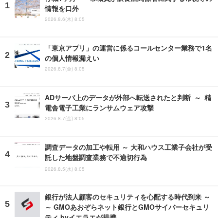
情報を口外
2026.8.6(木) 8:05
「東京アプリ」の運営に係るコールセンター業務で1名
の個人情報漏えい
2026.8.7(金) 8:05
ADサーバ上のデータが外部へ転送されたと判断 ～ 精
電舎電子工業にランサムウェア攻撃
2026.8.7(金) 8:05
調査データの加工や転用 ～ 大和ハウス工業子会社が受
託した地盤調査業務で不適切行為
2026.8.5(水) 8:05
銀行が法人顧客のセキュリティを心配する時代到来 ～
～ GMOあおぞらネット銀行とGMOサイバーセキュリ
ティ byイエラエが提携