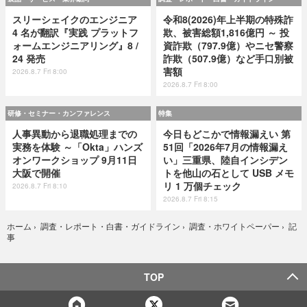
スリーシェイクのエンジニア
令和8(2026)年上半期の特殊詐
4 名が翻訳『実践 プラットフ
欺、被害総額1,816億円 ～ 投
ォームエンジニアリング』8 /
資詐欺（797.9億）やニセ警察
24 発売
詐欺（507.9億）など手口別被
害額
2026.8.7 Fri 8:00
2026.8.7 Fri 8:00
研修・セミナー・カンファレンス
特集
人事異動から退職処理までの
今日もどこかで情報漏えい 第
実務を体験 ～「Okta」ハンズ
51回「2026年7月の情報漏え
オンワークショップ 9月11日
い」三重県、陸自インシデン
大阪で開催
トを他山の石として USB メモ
リ 1 万個チェック
2026.8.7 Fri 8:10
2026.8.7 Fri 8:15
記
ホーム
›
調査・レポート・白書・ガイドライン
›
調査・ホワイトペーパー
›
事
TOP