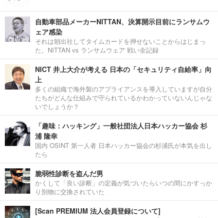
自動車部品メーカーNITTAN、決算開示目前にランサムウ
ェア感染
それは朝出社してタイムカードを押せないことからはじまっ
た。NITTAN vs ランサムウェア 戦い全記録
NICT 井上大介が考える 日本の「セキュリティ自給率」向
上
多くの組織で海外製のアプライアンスを導入していますが自分
たちがどんな仕組みで守られているかわかっていないんじゃな
いでしょうか？
「趣味：ハッキング」一般社団法人日本ハッカー協会 杉
浦 隆幸
国内 OSINT 第一人者 日本ハッカー協会の杉浦氏が本気を出し
たら
脆弱性診断を盗んだ男
かくして「良い診断」の定義が気づいたらいつの間にかすっか
り別物に交換されていた
[Scan PREMIUM 法人会員登録について]