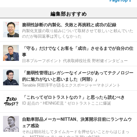
編集部おすすめ
脆弱性診断の内製化、失敗と再挑戦と成功の記録
内製化支援の取り組みについて取材させて欲しいと頼んでいた
のだが毎回返事は芳しくなかった
「守る」だけでなくお客を「成功」させるまでが自分の仕
事
日本プルーフポイント 代表取締役社長 野村健インタビュー
「脆弱性管理はレガシーなイメージがあってテクノロジー
的に魅力がないと思いました（阿部）」
Tenable 阿部淳平が語るエクスポージャーマネジメント
「これってゼロトラストなの？」と思ったら読むべき
ID 起点の “ HENNGE流 ” ゼロトラストここに爆誕
自動車部品メーカーNITTAN、決算開示目前にランサムウ
ェア感染
それは朝出社してタイムカードを押せないことからはじまっ
た。NITTAN vs ランサムウェア 戦い全記録