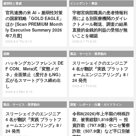
脆弱性と脅威
インシデント・事故
官民連携の米 AI × 脆弱性対策
宇都宮病院職員の患者情報利
の国家戦略「GOLD EAGLE」
用による別医療機関のダイレ
ほか [Scan PREMIUM Month
クトメール郵送、調査の結果
ly Executive Summary 2026
直接的金銭的利益の受領が無
年7月度]
いことを確認
2026.8.6 Thu 8:15
2026.8.7 Fri 8:05
国際
製品・サービス・業界動向
ハッキングカンファレンス DE
スリーシェイクのエンジニア
F CON、Meta式「変態メガ
4 名が翻訳『実践 プラットフ
ネ」全面禁止（度付きもNG）
ォームエンジニアリング』8 /
広がるスマートグラス締め出
24 発売
し
2026.8.7 Fri 8:00
2026.8.3 Mon 8:15
製品・サービス・業界動向
調査・レポート・白書・ガイドライン
スリーシェイクのエンジニア
令和8(2026)年上半期の特殊詐
4 名が翻訳『実践 プラットフ
欺、被害総額1,816億円 ～ 投
ォームエンジニアリング』8 /
資詐欺（797.9億）やニセ警察
24 発売
詐欺（507.9億）など手口別被