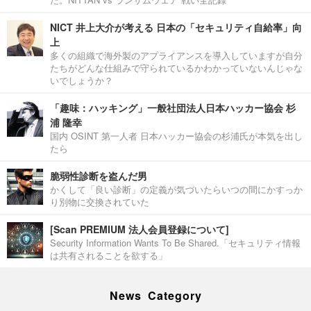
NICT 井上大介が考える 日本の「セキュリティ自給率」向
上
多くの組織で海外製のアプライアンスを導入していますが自分
たちがどんな仕組みで守られているかわかっていないんじゃな
いでしょうか？
「趣味：ハッキング」一般社団法人日本ハッカー協会 杉
浦 隆幸
国内 OSINT 第一人者 日本ハッカー協会の杉浦氏が本気を出し
たら
脆弱性診断を盗んだ男
かくして「良い診断」の定義が気づいたらいつの間にかすっか
り別物に交換されていた
[Scan PREMIUM 法人会員登録について]
Security Information Wants To Be Shared.「セキュリティ情報
は共有されることを欲する」
News Category