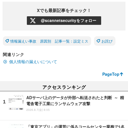
Xでも最新記事をチェック！
@scannetsecurityをフォロー
情報漏えい事故 原因別 記事一覧：設定ミス
お詫び
関連リンク
個人情報の漏えいについて
PageTop
アクセスランキング
ADサーバ上のデータが外部へ転送されたと判断 ～ 精
電舎電子工業にランサムウェア攻撃
2026.8.7(金) 8:05
「東京アプリ」の運営に係るコールセンター業務で1名