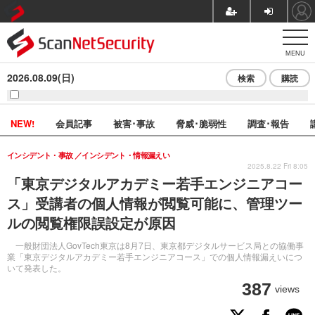
MENU
2026.08.09(日)
検索
購読
NEW!
会員記事
被害･事故
脅威･脆弱性
調査･報告
インシデント・事故
インシデント・情報漏えい
2025.8.22 Fri 8:05
「東京デジタルアカデミー若手エンジニアコー
ス」受講者の個人情報が閲覧可能に、管理ツー
ルの閲覧権限誤設定が原因
一般財団法人GovTech東京は8月7日、東京都デジタルサービス局との協働事
業「東京デジタルアカデミー若手エンジニアコース」での個人情報漏えいにつ
いて発表した。
387
views