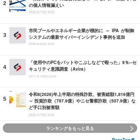
の個人情報漏えい
2026.8.7(金) 8:05
市民プールやエネルギー企業が標的に ～ IPA が制御
システムの最新サイバーインシデント事例を追加
2026.8.6(木) 8:00
「使用中のPCをバットやこぶしなどで殴った」9％--セ
キュリティ意識調査（Avira）
2011.2.10(木) 8:00
令和8(2026)年上半期の特殊詐欺、被害総額1,816億円
～ 投資詐欺（797.9億）やニセ警察詐欺（507.9億）な
ど手口別被害額
2026.8.7(金) 8:00
ランキングをもっと見る
PageTop