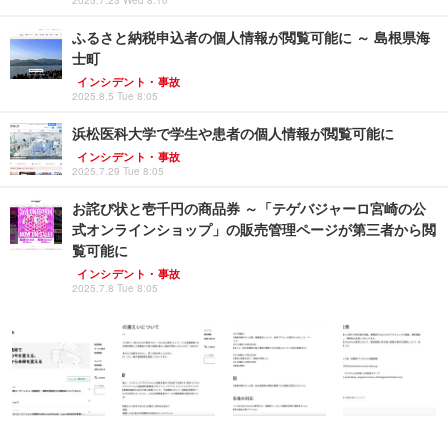
2025.7.23 Wed 8:10
ふるさと納税申込者の個人情報が閲覧可能に ～ 島根県海
士町
インシデント・事故
2025.8.5 Tue 8:05
浜松医科大学で学生や患者の個人情報が閲覧可能に
インシデント・事故
2025.7.29 Tue 8:05
お詫び状と壱千円の商品券 ～「テゲバジャーロ宮崎の公
式オンラインショップ」の販売管理ページが第三者から閲
覧可能に
インシデント・事故
2025.7.8 Tue 8:05