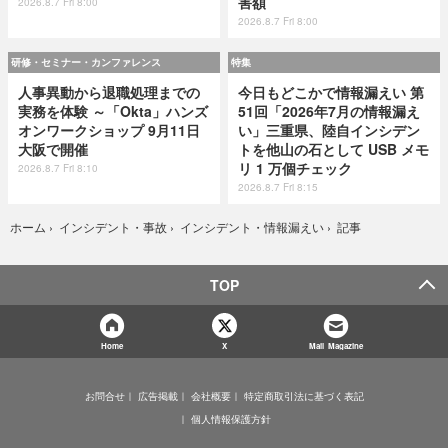
害額
2026.8.7 Fri 8:00
2026.8.7 Fri 8:00
研修・セミナー・カンファレンス
特集
人事異動から退職処理までの
今日もどこかで情報漏えい 第
実務を体験 ～「Okta」ハンズ
51回「2026年7月の情報漏え
オンワークショップ 9月11日
い」三重県、陸自インシデン
大阪で開催
トを他山の石として USB メモ
リ 1 万個チェック
2026.8.7 Fri 8:10
2026.8.7 Fri 8:15
記事
ホーム
›
インシデント・事故
›
インシデント・情報漏えい
›
TOP
Home
X
Mail Magazine
お問合せ
広告掲載
会社概要
特定商取引法に基づく表記
個人情報保護方針