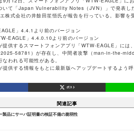
C）は9月12日、スマートフォンアプリ「WTW-EAGLE」
「Japan Vulnerability Notes（JVN）」で発
エラエ株式会社の井餘田笙悟氏が報告を行っている。影響を
EAGLE」4.4.1より前のバージョン
TW-EAGLE」4.4.0.10より前のバージョン
提供するスマートフォンアプリ「WTW-EAGLE」には
25-58781）が存在し、中間者攻撃（man-in-the-midd
行なわれる可能性がある。
が提供する情報をもとに最新版へアップデートするよう呼
ポスト
関連記事
ー製品にサーバ証明書の検証不備の脆弱性