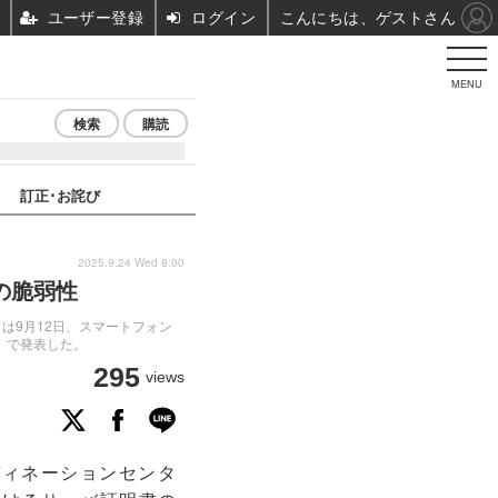
ユーザー登録
ログイン
こんにちは、ゲストさん
MENU
検索
購読
訂正･お詫び
2025.9.24 Wed 8:00
の脆弱性
）は9月12日、スマートフォン
N）」で発表した。
295
views
ディネーションセンタ