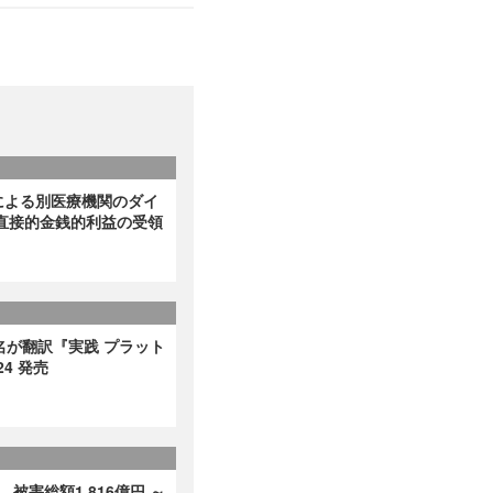
による別医療機関のダイ
直接的金銭的利益の受領
名が翻訳『実践 プラット
4 発売
、被害総額1,816億円 ～