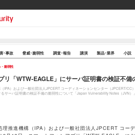
害･事故
脅威･脆弱性
調査･報告
講演
製品･業界
小説
ル・脆弱性
プリ「WTW-EAGLE」にサーバ証明書の検証不備
IPA）および一般社団法人JPCERT コーディネーションセンター（JPCERT/CC
るサーバ証明書の検証不備の脆弱性について「Japan Vulnerability Notes（JV
推進機構（IPA）および一般社団法人JPCERT コー