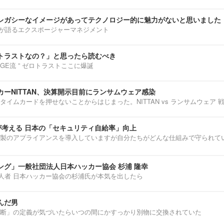
レガシーなイメージがあってテクノロジー的に魅力がないと思いました
部淳平が語るエクスポージャーマネジメント
トラストなの？」と思ったら読むべき
ENNGE流 ” ゼロトラストここに爆誕
ーNITTAN、決算開示目前にランサムウェア感染
タイムカードを押せないことからはじまった。NITTAN vs ランサムウェア 
介が考える 日本の「セキュリティ自給率」向上
製のアプライアンスを導入していますが自分たちがどんな仕組みで守られて
ング」一般社団法人日本ハッカー協会 杉浦 隆幸
第一人者 日本ハッカー協会の杉浦氏が本気を出したら
んだ男
断」の定義が気づいたらいつの間にかすっかり別物に交換されていた