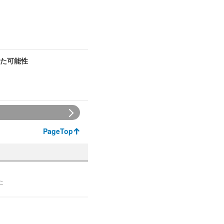
た可能性
PageTop
た