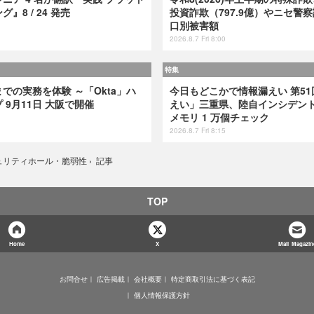
8 / 24 発売
投資詐欺（797.9億）やニセ警察
口別被害額
2026.8.7 Fri 8:00
特集
での実務を体験 ～「Okta」ハ
今日もどこかで情報漏えい 第51
9月11日 大阪で開催
えい」三重県、陸自インシデント
メモリ 1 万個チェック
2026.8.7 Fri 8:15
記事
ュリティホール・脆弱性
›
TOP
Home
X
Mail Magazin
お問合せ
広告掲載
会社概要
特定商取引法に基づく表記
個人情報保護方針