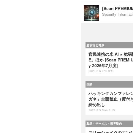
[Scan PREM
Security Inf
脆弱性と脅威
官民連携の米 AI × 脆
E」ほか [Scan PREMIUM
y 2026年7月度]
2026.8.6 Thu 8:15
国際
ハッキングカンファレンス
ガネ」全面禁止（度付
締め出し
2026.8.3 Mon 8:15
製品・サービス・業界動向
スリーシェイクのエンジ