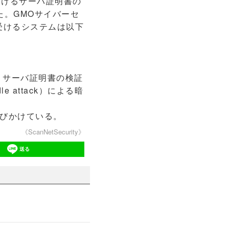
におけるサーバ証明書の
表した。GMOサイバーセ
受けるシステムは以下
、サーバ証明書の検証
le attack）による暗
びかけている。
《ScanNetSecurity》
送る