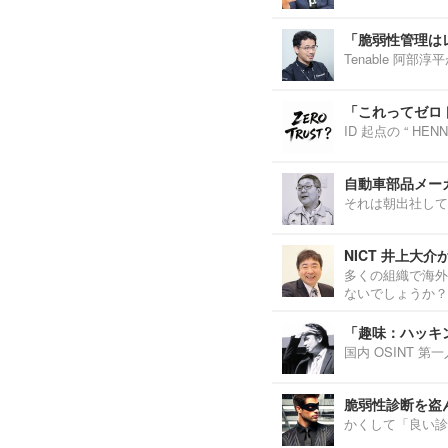
「脆弱性管理は
Tenable 阿
「これってゼロ
ID 起点の “ H
自動車部品メーカ
それは朝出社して
NICT 井上大
多くの組織で海外
ないでしょうか？
「趣味：ハッキ
国内 OSINT 
脆弱性診断を盗
かくして「良い診