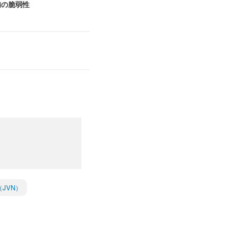
不備の脆弱性
es（JVN）