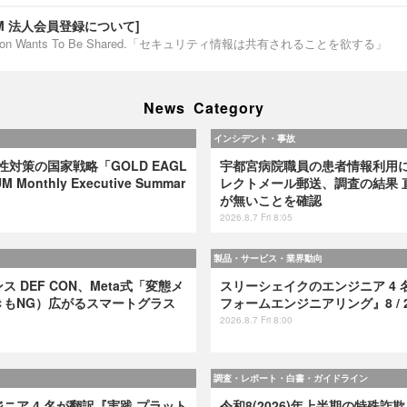
IUM 法人会員登録について]
ormation Wants To Be Shared.「セキュリティ情報は共有されることを欲する」
News Category
インシデント・事故
弱性対策の国家戦略「GOLD EAGL
宇都宮病院職員の患者情報利用
 Monthly Executive Summar
レクトメール郵送、調査の結果 
が無いことを確認
2026.8.7 Fri 8:05
製品・サービス・業界動向
 DEF CON、Meta式「変態メ
スリーシェイクのエンジニア 4 
きもNG）広がるスマートグラス
フォームエンジニアリング』8 / 2
2026.8.7 Fri 8:00
調査・レポート・白書・ガイドライン
ニア 4 名が翻訳『実践 プラット
令和8(2026)年上半期の特殊詐欺