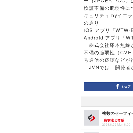
ー（JPCERT/C
検証不備の脆弱性について
キュリティ byイ
の通り。
iOS アプリ「WTW-
Android アプリ「W
株式会社塚本無線が
不備の脆弱性（CVE-20
号通信の盗聴などが
JVNでは、開発者
シェア
複数のセーフィ
脆弱性と脅威
2024.8.26 Mon 8:00