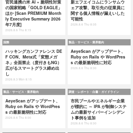
官民連携の米 AI × 脆弱性対策
新エフエイコムにランサムウ
の国家戦略「GOLD EAGLE」
ェア攻撃、取引先の従業員に
ほか [Scan PREMIUM Month
関する個人情報が漏えいした
ly Executive Summary 2026
可能性
年7月度]
2026.8.6 Thu 8:05
2026.8.6 Thu 8:15
国際
製品・サービス・業界動向
ハッキングカンファレンス DE
AeyeScan がアップデート、
F CON、Meta式「変態メガ
Ruby on Rails や WordPres
ネ」全面禁止（度付きもNG）
s の最新脆弱性に対応
広がるスマートグラス締め出
2026.8.6 Thu 8:00
し
2026.8.3 Mon 8:15
製品・サービス・業界動向
調査・レポート・白書・ガイドライン
AeyeScan がアップデート、
市民プールやエネルギー企業
Ruby on Rails や WordPres
が標的に ～ IPA が制御システ
s の最新脆弱性に対応
ムの最新サイバーインシデン
ト事例を追加
2026.8.6 Thu 8:00
2026.8.6 Thu 8:00