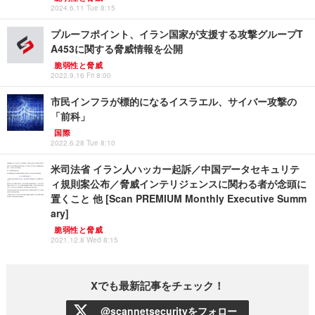
2024.6.11 Tue 8:15
プルーフポイント、イラン国家が支援する攻撃グループT
A453に関する脅威情報を公開
脆弱性と脅威
2022.9.16 Fri 8:00
市民インフラが標的になるイスラエル、サイバー攻撃の
「前科」
国際
2022.6.28 Tue 8:10
米司法省 イラン人ハッカー起訴／中国データセキュリテ
ィ規則案公布／脅威インテリジェンスに関わる者が念頭に
置くこと 他 [Scan PREMIUM Monthly Executive Summ
ary]
脆弱性と脅威
2021.12.8 Wed 8:15
Xでも最新記事をチェック！
@scannetsecurityをフォロー