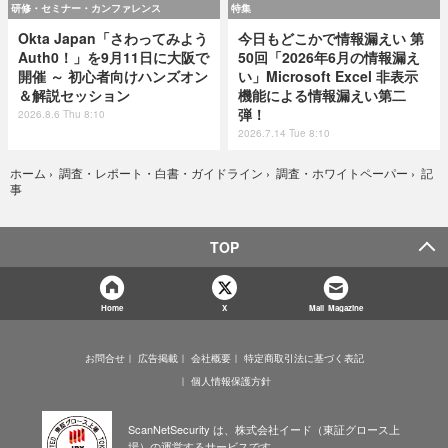
研修・セミナー・カンファレンス
特集
Okta Japan「さわってみよう
今日もどこかで情報漏えい 第
Auth0！」を9月11日に大阪で
50回「2026年6月の情報漏え
開催 ～ 初心者向けハンズオン
い」Microsoft Excel 非表示
＆解説セッション
機能による情報漏えい第二
弾！
2026.8.6 Thu 8:10
2026.7.14 Tue 8:10
記
ホーム
›
調査・レポート・白書・ガイドライン
›
調査・ホワイトペーパー
›
事
TOP
Home
X
Mail Magazine
お問合せ
広告掲載
会社概要
特定商取引法に基づく表記
個人情報保護方針
ScanNetSecurity は、株式会社イード（東証グロース上
場）の運営するサービスです。