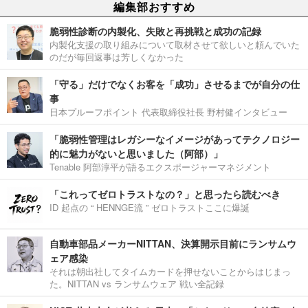
編集部おすすめ
脆弱性診断の内製化、失敗と再挑戦と成功の記録
内製化支援の取り組みについて取材させて欲しいと頼んでいた
のだが毎回返事は芳しくなかった
「守る」だけでなくお客を「成功」させるまでが自分の仕
事
日本プルーフポイント 代表取締役社長 野村健インタビュー
「脆弱性管理はレガシーなイメージがあってテクノロジー
的に魅力がないと思いました（阿部）」
Tenable 阿部淳平が語るエクスポージャーマネジメント
「これってゼロトラストなの？」と思ったら読むべき
ID 起点の “ HENNGE流 ” ゼロトラストここに爆誕
自動車部品メーカーNITTAN、決算開示目前にランサムウ
ェア感染
それは朝出社してタイムカードを押せないことからはじまっ
た。NITTAN vs ランサムウェア 戦い全記録