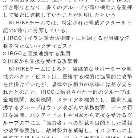
浮き彫りとなり、多くのグループが高い機動力を発揮
して緊密に連携していたことが判明したという。
STRIKEチームでは、特定された脅威アクターを下
記の3通りに分類している。
1.IRGC（イラン革命防衛隊）に同調するが明確な任
務を持たないハクティビスト
2.IRGCと直接連携する集団
3.国家から支援を受ける攻撃者
STRIKEチームによると、組織的なサポーターや地
域のハクティビストは、重複する標的に協調的に攻撃
を仕掛けていたが、規律や技術力の水準には差が見ら
れたとのこと。IRGCに触発された一部のグループは
金融機関、政府機関、メディアを標的とし、国家と連
携するグループはウェブ改ざんや業務妨害、データ窃
取を展開、ハクティビストや国家から支援を受けるグ
ループの中には「協力者」への制裁を目的とした諜報
や攻撃を実施し、敵対勢力を威嚇し、イスラエルの士
気低下を狙うとともに、パレスチナ支援を掲げた「サ