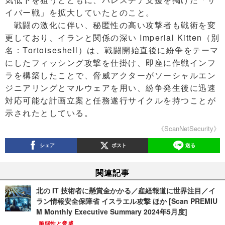
イバー戦」を拡大していたとのこと。
戦闘の激化に伴い、秘匿性の高い攻撃者も戦術を変
更しており、イランと関係の深い Imperial Kitten（別
名：Tortoiseshell）は、戦闘開始直後に紛争をテーマ
にしたフィッシング攻撃を仕掛け、即座に作戦インフ
ラを構築したことで、脅威アクターがソーシャルエン
ジニアリングとマルウェアを用い、紛争発生後に迅速
対応可能な計画立案と任務遂行サイクルを持つことが
示されたとしている。
《ScanNetSecurity》
シェア
ポスト
送る
関連記事
北の IT 技術者に懸賞金かかる／産経報道に世界注目／イ
ラン情報安全保障省 イスラエル攻撃 ほか [Scan PREMIU
M Monthly Executive Summary 2024年5月度]
脆弱性と脅威