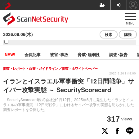
MENU
2026.08.06(木)
検索
購読
NEW!
会員記事
被害･事故
脅威･脆弱性
調査･報告
調査・レポート・白書・ガイドライン
調査・ホワイトペーパー
2025.9.26 Fri 8:00
イランとイスラエル軍事衝突「12日間戦争」サ
イバー攻撃実態 ～ SecurityScorecard
SecurityScorecard株式会社は9月12日、2025年6月に発生したイランとイス
ラエルの軍事衝突「12日間戦争」におけるサイバー攻撃の実態を明らかにした
調査レポートを公開した。
317
views