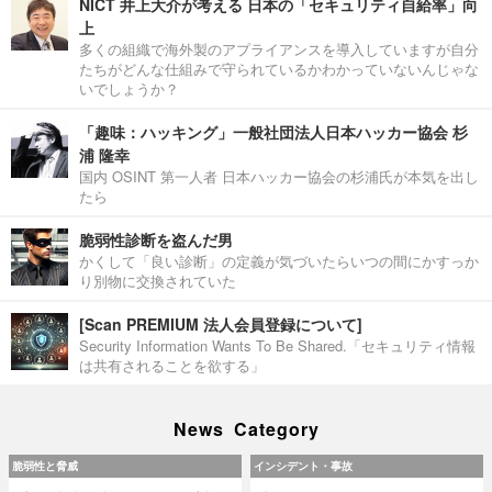
NICT 井上大介が考える 日本の「セキュリティ自給率」向
上
多くの組織で海外製のアプライアンスを導入していますが自分
たちがどんな仕組みで守られているかわかっていないんじゃな
いでしょうか？
「趣味：ハッキング」一般社団法人日本ハッカー協会 杉
浦 隆幸
国内 OSINT 第一人者 日本ハッカー協会の杉浦氏が本気を出し
たら
脆弱性診断を盗んだ男
かくして「良い診断」の定義が気づいたらいつの間にかすっか
り別物に交換されていた
[Scan PREMIUM 法人会員登録について]
Security Information Wants To Be Shared.「セキュリティ情報
は共有されることを欲する」
News Category
脆弱性と脅威
インシデント・事故