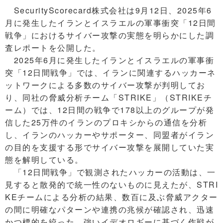
SecurityScorecard株式会社は9月12日、2025年6
月に発生したイランとイスラエルの軍事衝突「12日間
戦争」におけるサイバー攻撃の実態を明らかにした調
査レポートを公開した。
2025年6月に発生したイランとイスラエルの軍事衝
突「12日間戦争」では、イランに関連するハッカーネ
ットワークによる多数のサイバー攻撃が判明してお
り、同社の脅威分析チーム「STRIKE」（STRIKEチ
ーム）では、12日間の戦争で178以上のグループが発
信した25万件のイランのプロキシからの通信を分析
し、イランのハッカーやサポーター、同盟者がイラン
の目的を支援する形でサイバー攻撃を展開していた実
態を解明している。
「12日間戦争」で観測されたハッカーの活動は、一
見すると散発的で統一性のないものに見えたが、STRI
KEチームによる分析の結果、数百に及ぶ脅威アクター
の間に明確なパターンや連携の兆候が確認され、迅速
かつ標的を絞った、強いイデオロギーに基づく作戦が