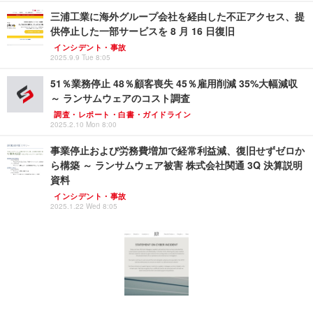
三浦工業に海外グループ会社を経由した不正アクセス、提
供停止した一部サービスを 8 月 16 日復旧
インシデント・事故
2025.9.9 Tue 8:05
51％業務停止 48％顧客喪失 45％雇用削減 35%大幅減収
～ ランサムウェアのコスト調査
調査・レポート・白書・ガイドライン
2025.2.10 Mon 8:00
事業停止および労務費増加で経常利益減、復旧せずゼロか
ら構築 ～ ランサムウェア被害 株式会社関通 3Q 決算説明
資料
インシデント・事故
2025.1.22 Wed 8:05