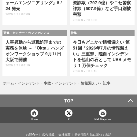
ォームエンジニアリング』8 /
資詐欺（797.9億）やニセ警察
24 発売
詐欺（507.9億）など手口別被
害額
2026.8.7 Fri 8:00
2026.8.7 Fri 8:00
研修・セミナー・カンファレンス
特集
人事異動から退職処理までの
今日もどこかで情報漏えい 第
実務を体験 ～「Okta」ハンズ
51回「2026年7月の情報漏え
オンワークショップ 9月11日
い」三重県、陸自インシデン
大阪で開催
トを他山の石として USB メモ
リ 1 万個チェック
2026.8.7 Fri 8:10
2026.8.7 Fri 8:15
記事
ホーム
›
インシデント・事故
›
インシデント・情報漏えい
›
TOP
Home
X
Mail Magazine
お問合せ
広告掲載
会社概要
特定商取引法に基づく表記