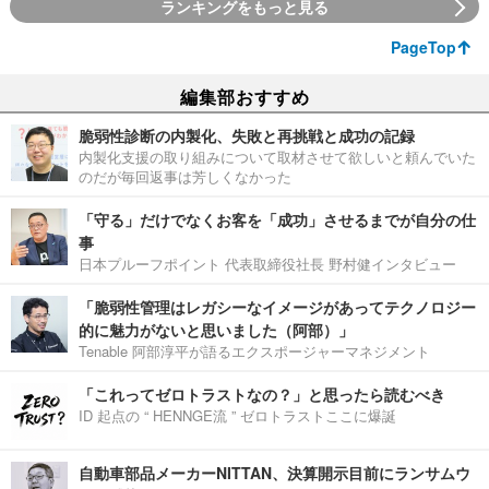
ランキングをもっと見る
PageTop
編集部おすすめ
脆弱性診断の内製化、失敗と再挑戦と成功の記録
内製化支援の取り組みについて取材させて欲しいと頼んでいた
のだが毎回返事は芳しくなかった
「守る」だけでなくお客を「成功」させるまでが自分の仕
事
日本プルーフポイント 代表取締役社長 野村健インタビュー
「脆弱性管理はレガシーなイメージがあってテクノロジー
的に魅力がないと思いました（阿部）」
Tenable 阿部淳平が語るエクスポージャーマネジメント
「これってゼロトラストなの？」と思ったら読むべき
ID 起点の “ HENNGE流 ” ゼロトラストここに爆誕
自動車部品メーカーNITTAN、決算開示目前にランサムウ