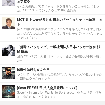
ェア感染
それは朝出社してタイムカードを押せないことからはじまっ
た。NITTAN vs ランサムウェア 戦い全記録
NICT 井上大介が考える 日本の「セキュリティ自給率」向
上
多くの組織で海外製のアプライアンスを導入していますが自分
たちがどんな仕組みで守られているかわかっていないんじゃな
いでしょうか？
「趣味：ハッキング」一般社団法人日本ハッカー協会 杉
浦 隆幸
国内 OSINT 第一人者 日本ハッカー協会の杉浦氏が本気を出し
たら
脆弱性診断を盗んだ男
かくして「良い診断」の定義が気づいたらいつの間にかすっか
り別物に交換されていた
[Scan PREMIUM 法人会員登録について]
Security Information Wants To Be Shared.「セキュリティ情報
は共有されることを欲する」