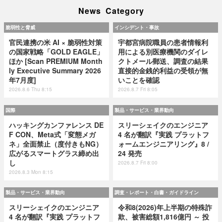
News Category
脆弱性と脅威
インシデント・事故
官民連携の米 AI × 脆弱性対策
宇都宮病院職員の患者情報利
の国家戦略「GOLD EAGLE」
用による別医療機関のダイレ
ほか [Scan PREMIUM Month
クトメール郵送、調査の結果
ly Executive Summary 2026
直接的金銭的利益の受領が無
年7月度]
いことを確認
2026.8.6 Thu 8:15
2026.8.7 Fri 8:05
国際
製品・サービス・業界動向
ハッキングカンファレンス DE
スリーシェイクのエンジニア
F CON、Meta式「変態メガ
4 名が翻訳『実践 プラットフ
ネ」全面禁止（度付きもNG）
ォームエンジニアリング』8 /
広がるスマートグラス締め出
24 発売
し
2026.8.7 Fri 8:00
2026.8.3 Mon 8:15
製品・サービス・業界動向
調査・レポート・白書・ガイドライン
スリーシェイクのエンジニア
令和8(2026)年上半期の特殊詐
4 名が翻訳『実践 プラットフ
欺、被害総額1,816億円 ～ 投