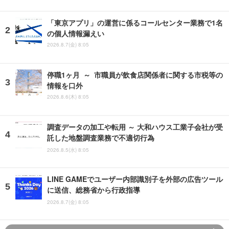
「東京アプリ」の運営に係るコールセンター業務で1名
の個人情報漏えい
2026.8.7(金) 8:05
停職1ヶ月 ～ 市職員が飲食店関係者に関する市税等の
情報を口外
2026.8.6(木) 8:05
調査データの加工や転用 ～ 大和ハウス工業子会社が受
託した地盤調査業務で不適切行為
2026.8.5(水) 8:05
LINE GAMEでユーザー内部識別子を外部の広告ツール
に送信、総務省から行政指導
2026.8.7(金) 8:05