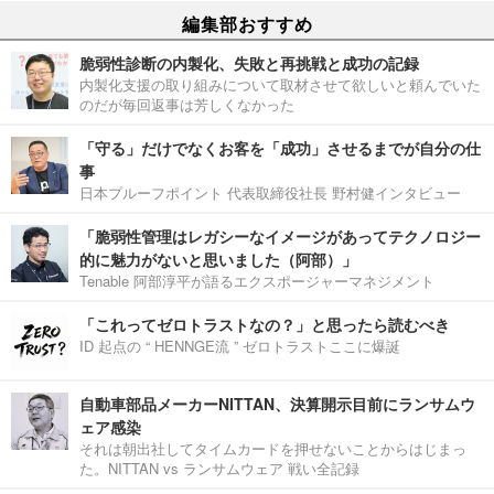
編集部おすすめ
脆弱性診断の内製化、失敗と再挑戦と成功の記録
内製化支援の取り組みについて取材させて欲しいと頼んでいた
のだが毎回返事は芳しくなかった
「守る」だけでなくお客を「成功」させるまでが自分の仕
事
日本プルーフポイント 代表取締役社長 野村健インタビュー
「脆弱性管理はレガシーなイメージがあってテクノロジー
的に魅力がないと思いました（阿部）」
Tenable 阿部淳平が語るエクスポージャーマネジメント
「これってゼロトラストなの？」と思ったら読むべき
ID 起点の “ HENNGE流 ” ゼロトラストここに爆誕
自動車部品メーカーNITTAN、決算開示目前にランサムウ
ェア感染
それは朝出社してタイムカードを押せないことからはじまっ
た。NITTAN vs ランサムウェア 戦い全記録