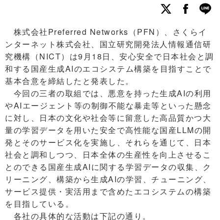
株式会社Preferred Networks（PFN）、さくらイ
ンターネット株式会社、国立研究開発法人情報通信研
究機構（NICT）は9月18日、安心安全で日本社会と調
和する国産生成AIのエコシステム構築を目指すことで
基本合意を締結したと発表した。
今回の三者の取組では、悪意を持った生成AIの利用
やAIエージェント等の制御不能な暴走等といった懸念
に対し、日本の文化や社会等に留意した高品質かつ大
量の学習データを用いた安全で高性能な国産LLMの開
発とそのサービス化を実施し、それらを通じて、日本
社会と調和しつつ、日本全体の生産性を向上させるこ
とのできる国産生成AIに関する学習データの収集、ク
リーニング、構築から生成AIの学習、チューニング、
サービス提供・実活用まで含めたエコシステムの構築
を目指している。
各社の具体的な活動は下記の通り。