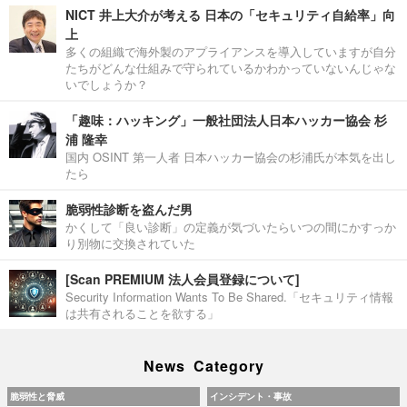
NICT 井上大介が考える 日本の「セキュリティ自給率」向
上
多くの組織で海外製のアプライアンスを導入していますが自分
たちがどんな仕組みで守られているかわかっていないんじゃな
いでしょうか？
「趣味：ハッキング」一般社団法人日本ハッカー協会 杉
浦 隆幸
国内 OSINT 第一人者 日本ハッカー協会の杉浦氏が本気を出し
たら
脆弱性診断を盗んだ男
かくして「良い診断」の定義が気づいたらいつの間にかすっか
り別物に交換されていた
[Scan PREMIUM 法人会員登録について]
Security Information Wants To Be Shared.「セキュリティ情報
は共有されることを欲する」
News Category
脆弱性と脅威
インシデント・事故