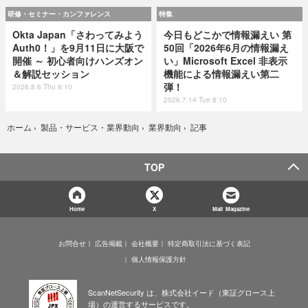
研修・セミナー・カンファレンス
特集
Okta Japan「さわってみよう
今日もどこかで情報漏えい 第
Auth0！」を9月11日に大阪で
50回「2026年6月の情報漏え
開催 ～ 初心者向けハンズオン
い」Microsoft Excel 非表示
＆解説セッション
機能による情報漏えい第二
弾！
2026.8.6 Thu 8:10
2026.7.14 Tue 8:10
記事
ホーム
›
製品・サービス・業界動向
›
業界動向
›
TOP
Home
X
Mail Magazine
お問合せ
広告掲載
会社概要
特定商取引法に基づく表記
個人情報保護方針
ScanNetSecurity は、株式会社イード（東証グロース上
場）の運営するサービスです。