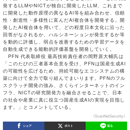
発するLLMやNICTが独自に開発したLLM、これまで
に開発した動作原理の異なるAI等を組み合わせ、信頼
性・創造性・多様性に富んだAI複合体を開発する。開
発したAI複合体を用いて、どの程度日本文化に沿った
回答がなされるか、ハルシネーションが発生するか等
を動的に評価し、弱点を改善するための学習データを
自動生成できる能動的評価基盤を開発していく。
PFN 代表取締役 最高技術責任者の岡野原大輔氏は
「このたびの三者基本合意を受け、PFNは国産生成AI
の可能性を広げるため、持続可能なエコシステムの構
築に向けて全力で取り組んでまいります。PFNのフル
スクラッチ開発の強み、さくらインターネットのイン
フラ、NICTの研究開発力を融合させることで、日本
の社会や産業に真に役立つ国産生成AIの実現を目指し
ます。」とコメントしている。
《ScanNetSecurity》
シェア
ポスト
送る