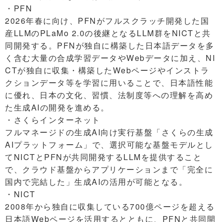
・PFN
2026年春に向け、PFNがフルスクラッチ開発した国
産LLMのPLaMo 2.0の後継となるLLM群をNICTと共
同開発する。PFNが独自に構築した日本語データを多
く含む大量の合成学習データやWebデータに加え、NI
CTが独自に収集・構築したWebページやインストラ
クションデータ等を学習に用いることで、日本語性能
に優れ、日本の文化、習慣、法制度等への理解を高め
た生成AIの開発を進める。
・さくらインターネット
フルマネージドの生成AI向け実行基盤「さくらの生成
AIプラットフォーム」で、選択可能な基盤モデルとし
てNICTとPFNが共同開発するLLMを提供すること
で、クラウド基盤からアプリケーションまで「完全に
国内で完結した」生成AIの活用が可能となる。
・NICT
2008年から独自に収集している700億ページを超える
日本語Webページを活用するとともに、PFNと共同開