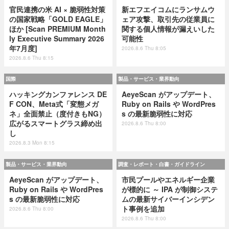
官民連携の米 AI × 脆弱性対策
新エフエイコムにランサムウ
の国家戦略「GOLD EAGLE」
ェア攻撃、取引先の従業員に
ほか [Scan PREMIUM Month
関する個人情報が漏えいした
ly Executive Summary 2026
可能性
年7月度]
2026.8.6 Thu 8:05
2026.8.6 Thu 8:15
国際
製品・サービス・業界動向
ハッキングカンファレンス DE
AeyeScan がアップデート、
F CON、Meta式「変態メガ
Ruby on Rails や WordPres
ネ」全面禁止（度付きもNG）
s の最新脆弱性に対応
広がるスマートグラス締め出
2026.8.6 Thu 8:00
し
2026.8.3 Mon 8:15
製品・サービス・業界動向
調査・レポート・白書・ガイドライン
AeyeScan がアップデート、
市民プールやエネルギー企業
Ruby on Rails や WordPres
が標的に ～ IPA が制御システ
s の最新脆弱性に対応
ムの最新サイバーインシデン
ト事例を追加
2026.8.6 Thu 8:00
2026.8.6 Thu 8:00