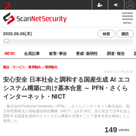
MENU
2026.08.06(木)
検索
購読
NEW!
会員記事
被害･事故
脅威･脆弱性
調査･報告
製品・サービス・業界動向
業界動向
2025.10.2 Thu 8:00
安心安全 日本社会と調和する国産生成 AI エコ
システム構築に向け基本合意 ～ PFN・さくら
インターネット・NICT
株式会社Preferred Networks（PFN）、さくらインターネット株式会社、国
立研究開発法人情報通信研究機構（NICT）は9月18日、安心安全で日本社会と
調和する国産生成AIのエコシステム構築を目指すことで基本合意を締結したと
発表した。
149
views