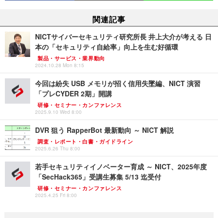
関連記事
NICTサイバーセキュリティ研究所長 井上大介が考える 日
本の「セキュリティ自給率」向上を生む好循環
製品・サービス・業界動向
2024.10.28 Mon 8:15
今回は紛失 USB メモリが招く信用失墜編、NICT 演習
「プレCYDER 2期」開講
研修・セミナー・カンファレンス
2025.9.10 Wed 8:00
DVR 狙う RapperBot 最新動向 ～ NICT 解説
調査・レポート・白書・ガイドライン
2025.6.26 Thu 8:00
若手セキュリティイノベーター育成 ～ NICT、2025年度
「SecHack365」受講生募集 5/13 迄受付
研修・セミナー・カンファレンス
2025.4.25 Fri 8:00