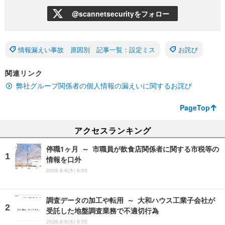
@scannetsecurityをフォロー
情報漏えい事故 原因別 記事一覧：設定ミス
お詫び
関連リンク
弊社グループ関係者の個人情報の漏えいに関するお詫び
PageTop
アクセスランキング
停職1ヶ月 ～ 市職員が飲食店関係者に関する市税等の
情報を口外
2026.8.6(木) 8:05
調査データの加工や転用 ～ 大和ハウス工業子会社が
受託した地盤調査業務で不適切行為
2026.8.5(水) 8:05