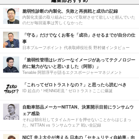
脆弱性診断の内製化、失敗と再挑戦と成功の記録
内製化支援の取り組みについて取材させて欲しいと頼んでいた
のだが毎回返事は芳しくなかった
「守る」だけでなくお客を「成功」させるまでが自分の仕
事
日本プルーフポイント 代表取締役社長 野村健インタビュー
「脆弱性管理はレガシーなイメージがあってテクノロジー
的に魅力がないと思いました（阿部）」
Tenable 阿部淳平が語るエクスポージャーマネジメント
「これってゼロトラストなの？」と思ったら読むべき
ID 起点の “ HENNGE流 ” ゼロトラストここに爆誕
自動車部品メーカーNITTAN、決算開示目前にランサムウ
ェア感染
それは朝出社してタイムカードを押せないことからはじまっ
た。NITTAN vs ランサムウェア 戦い全記録
NICT 井上大介が考える 日本の「セキュリティ自給率」向