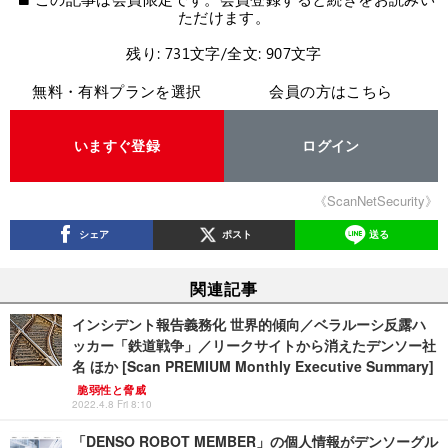
ただけます。
残り: 731文字/全文: 907文字
無料・有料プランを選択
会員の方はこちら
いますぐ登録
ログイン
《ScanNetSecurity》
シェア
ポスト
送る
関連記事
インシデント報告義務化 世界的傾向／ベラルーシ反露ハ
ッカー「鉄道戦争」／リークサイトから消えたデンソー社
名 ほか [Scan PREMIUM Monthly Executive Summary]
脆弱性と脅威
2022.4.8 Fri 8:10
「DENSO ROBOT MEMBER」の個人情報がデンソーグル