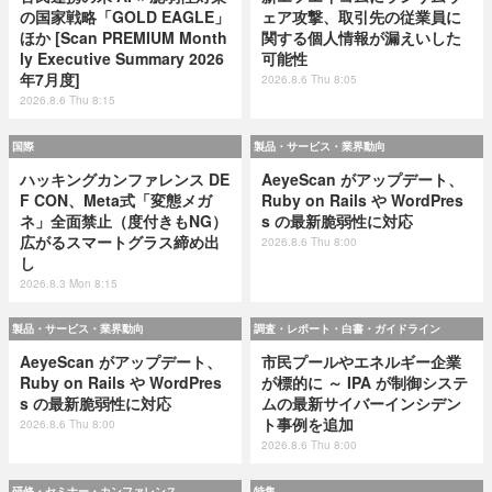
の国家戦略「GOLD EAGLE」
ェア攻撃、取引先の従業員に
ほか [Scan PREMIUM Month
関する個人情報が漏えいした
ly Executive Summary 2026
可能性
年7月度]
2026.8.6 Thu 8:05
2026.8.6 Thu 8:15
国際
製品・サービス・業界動向
ハッキングカンファレンス DE
AeyeScan がアップデート、
F CON、Meta式「変態メガ
Ruby on Rails や WordPres
ネ」全面禁止（度付きもNG）
s の最新脆弱性に対応
広がるスマートグラス締め出
2026.8.6 Thu 8:00
し
2026.8.3 Mon 8:15
製品・サービス・業界動向
調査・レポート・白書・ガイドライン
AeyeScan がアップデート、
市民プールやエネルギー企業
Ruby on Rails や WordPres
が標的に ～ IPA が制御システ
s の最新脆弱性に対応
ムの最新サイバーインシデン
ト事例を追加
2026.8.6 Thu 8:00
2026.8.6 Thu 8:00
研修・セミナー・カンファレンス
特集