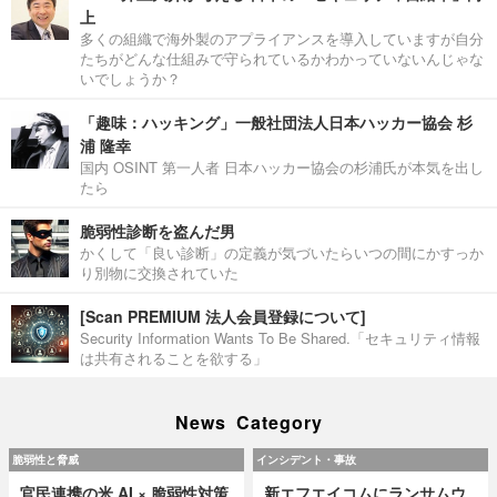
上
多くの組織で海外製のアプライアンスを導入していますが自分
たちがどんな仕組みで守られているかわかっていないんじゃな
いでしょうか？
「趣味：ハッキング」一般社団法人日本ハッカー協会 杉
浦 隆幸
国内 OSINT 第一人者 日本ハッカー協会の杉浦氏が本気を出し
たら
脆弱性診断を盗んだ男
かくして「良い診断」の定義が気づいたらいつの間にかすっか
り別物に交換されていた
[Scan PREMIUM 法人会員登録について]
Security Information Wants To Be Shared.「セキュリティ情報
は共有されることを欲する」
News Category
脆弱性と脅威
インシデント・事故
官民連携の米 AI × 脆弱性対策
新エフエイコムにランサムウ