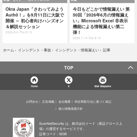
Okta Japan「さわってみよう
今日もどこかで情報漏えい 第
Auth0！」を9月11日に大阪で
50回「2026年6月の情報漏え
開催 ～ 初心者向けハンズオン
い」Microsoft Excel 非表示
＆解説セッション
機能による情報漏えい第二
弾！
2026.8.6 Thu 8:10
2026.7.14 Tue 8:10
記事
ホーム
›
インシデント・事故
›
インシデント・情報漏えい
›
TOP
Home
X
Mail Magazine
お問合せ
広告掲載
会社概要
特定商取引法に基づく表記
個人情報保護方針
ScanNetSecurity は、株式会社イード（東証グロース上
場）の運営するサービスです。
証券コード：6038