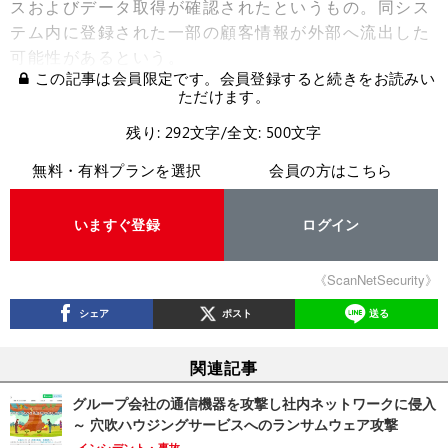
スおよびデータ取得が確認されたというもの。同シス
テム内に登録された一部の顧客情報が外部へ流出した
可能性があるという。
この記事は会員限定です。会員登録すると続きをお読みい
ただけます。
残り: 292文字/全文: 500文字
無料・有料プランを選択
会員の方はこちら
いますぐ登録
ログイン
《ScanNetSecurity》
シェア
ポスト
送る
関連記事
グループ会社の通信機器を攻撃し社内ネットワークに侵入
～ 穴吹ハウジングサービスへのランサムウェア攻撃
インシデント・事故