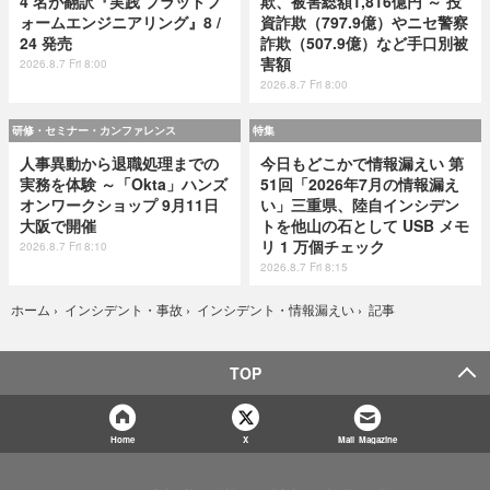
4 名が翻訳『実践 プラットフ
欺、被害総額1,816億円 ～ 投
ォームエンジニアリング』8 /
資詐欺（797.9億）やニセ警察
24 発売
詐欺（507.9億）など手口別被
害額
2026.8.7 Fri 8:00
2026.8.7 Fri 8:00
研修・セミナー・カンファレンス
特集
人事異動から退職処理までの
今日もどこかで情報漏えい 第
実務を体験 ～「Okta」ハンズ
51回「2026年7月の情報漏え
オンワークショップ 9月11日
い」三重県、陸自インシデン
大阪で開催
トを他山の石として USB メモ
リ 1 万個チェック
2026.8.7 Fri 8:10
2026.8.7 Fri 8:15
記事
ホーム
›
インシデント・事故
›
インシデント・情報漏えい
›
TOP
Home
X
Mail Magazine