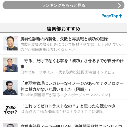
ランキングをもっと見る
PageTop
編集部おすすめ
脆弱性診断の内製化、失敗と再挑戦と成功の記録
内製化支援の取り組みについて取材させて欲しいと頼んでいた
のだが毎回返事は芳しくなかった
「守る」だけでなくお客を「成功」させるまでが自分の仕
事
日本プルーフポイント 代表取締役社長 野村健インタビュー
「脆弱性管理はレガシーなイメージがあってテクノロジー
的に魅力がないと思いました（阿部）」
Tenable 阿部淳平が語るエクスポージャーマネジメント
「これってゼロトラストなの？」と思ったら読むべき
ID 起点の “ HENNGE流 ” ゼロトラストここに爆誕
自動車部品メーカーNITTAN、決算開示目前にランサムウ