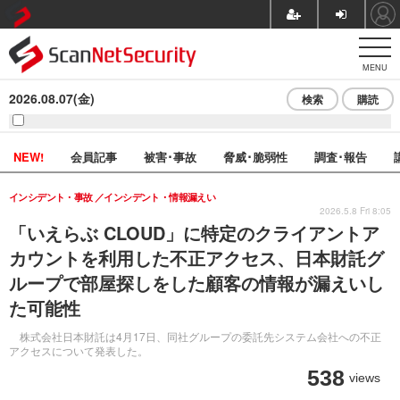
MENU
2026.08.07(金)
検索
購読
NEW!
会員記事
被害･事故
脅威･脆弱性
調査･報告
インシデント・事故
インシデント・情報漏えい
2026.5.8 Fri 8:05
「いえらぶ CLOUD」に特定のクライアントア
カウントを利用した不正アクセス、日本財託グ
ループで部屋探しをした顧客の情報が漏えいし
た可能性
株式会社日本財託は4月17日、同社グループの委託先システム会社への不正
アクセスについて発表した。
538
views