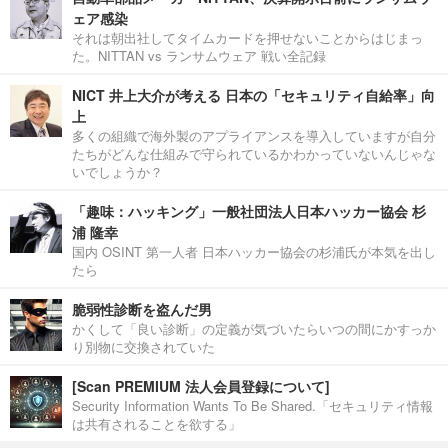
ェア感染
それは朝出社してタイムカードを押せないことからはじまっ
た。NITTAN vs ランサムウェア 戦い全記録
NICT 井上大介が考える 日本の「セキュリティ自給率」向
上
多くの組織で海外製のアプライアンスを導入していますが自分
たちがどんな仕組みで守られているかわかっていないんじゃな
いでしょうか？
「趣味：ハッキング」一般社団法人日本ハッカー協会 杉
浦 隆幸
国内 OSINT 第一人者 日本ハッカー協会の杉浦氏が本気を出し
たら
脆弱性診断を盗んだ男
かくして「良い診断」の定義が気づいたらいつの間にかすっか
り別物に交換されていた
[Scan PREMIUM 法人会員登録について]
Security Information Wants To Be Shared.「セキュリティ情報
は共有されることを欲する」