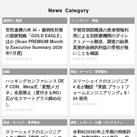
News Category
脆弱性と脅威
インシデント・事故
官民連携の米 AI × 脆弱性対策
宇都宮病院職員の患者情報利
の国家戦略「GOLD EAGLE」
用による別医療機関のダイレ
ほか [Scan PREMIUM Month
クトメール郵送、調査の結果
ly Executive Summary 2026
直接的金銭的利益の受領が無
年7月度]
いことを確認
2026.8.6 Thu 8:15
2026.8.7 Fri 8:05
国際
製品・サービス・業界動向
ハッキングカンファレンス DE
スリーシェイクのエンジニア
F CON、Meta式「変態メガ
4 名が翻訳『実践 プラットフ
ネ」全面禁止（度付きもNG）
ォームエンジニアリング』8 /
広がるスマートグラス締め出
24 発売
し
2026.8.7 Fri 8:00
2026.8.3 Mon 8:15
製品・サービス・業界動向
調査・レポート・白書・ガイドライン
スリーシェイクのエンジニア
令和8(2026)年上半期の特殊詐