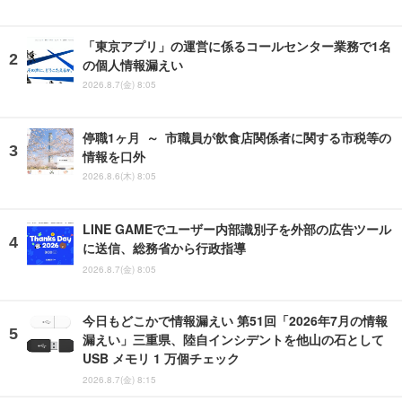
「東京アプリ」の運営に係るコールセンター業務で1名
の個人情報漏えい
2026.8.7(金) 8:05
停職1ヶ月 ～ 市職員が飲食店関係者に関する市税等の
情報を口外
2026.8.6(木) 8:05
LINE GAMEでユーザー内部識別子を外部の広告ツール
に送信、総務省から行政指導
2026.8.7(金) 8:05
今日もどこかで情報漏えい 第51回「2026年7月の情報
漏えい」三重県、陸自インシデントを他山の石として
USB メモリ 1 万個チェック
2026.8.7(金) 8:15