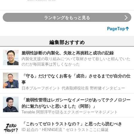
ランキングをもっと見る
PageTop
編集部おすすめ
脆弱性診断の内製化、失敗と再挑戦と成功の記録
内製化支援の取り組みについて取材させて欲しいと頼んでいた
のだが毎回返事は芳しくなかった
「守る」だけでなくお客を「成功」させるまでが自分の仕
事
日本プルーフポイント 代表取締役社長 野村健インタビュー
「脆弱性管理はレガシーなイメージがあってテクノロジー
的に魅力がないと思いました（阿部）」
Tenable 阿部淳平が語るエクスポージャーマネジメント
「これってゼロトラストなの？」と思ったら読むべき
ID 起点の “ HENNGE流 ” ゼロトラストここに爆誕