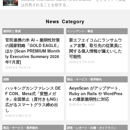
は共有されることを欲する」
News Category
脆弱性と脅威
インシデント・事故
官民連携の米 AI × 脆弱性対策
新エフエイコムにランサムウ
の国家戦略「GOLD EAGLE」
ェア攻撃、取引先の従業員に
ほか [Scan PREMIUM Month
関する個人情報が漏えいした
ly Executive Summary 2026
可能性
年7月度]
2026.8.6 Thu 8:05
2026.8.6 Thu 8:15
国際
製品・サービス・業界動向
ハッキングカンファレンス DE
AeyeScan がアップデート、
F CON、Meta式「変態メガ
Ruby on Rails や WordPres
ネ」全面禁止（度付きもNG）
s の最新脆弱性に対応
広がるスマートグラス締め出
2026.8.6 Thu 8:00
し
2026.8.3 Mon 8:15
製品・サービス・業界動向
調査・レポート・白書・ガイドライン