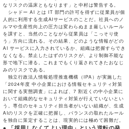
なリスクの温床ともなります」と中村は警告する。
シャドー AI とは IT 部門の許可を得ずに従業員が個
人的に利用する生成AIサービスのことだ。社員へのノ
ルマや生産性向上の圧力は変わらぬまま厳しいルール
を課すと、当然のことながら従業員は「こっそり使
う」方向に流れる。その結果、どのような情報がどの
AI サービスに入力されているか、組織は把握すらでき
なくなる。禁止したはずのリスクが、より制御不能な
形で地下に潜る。これまでもくり返されてきたおなじ
みのリスクである。
独立行政法人情報処理推進機構（IPA）が実施した
「2024年度 中小企業における情報セキュリティ対策
に関する実態調査」によれば、7 割近くの中小企業に
おいて組織的なセキュリティ対策が行えていないとい
う。専任のセキュリティ担当者がいない組織が、生成
AIのリスクを正確に把握し、バランスの取れたルール
を独自に策定することは、現実的には極めて困難だ。
● 「採用しなくてよい理由」という逆転の発