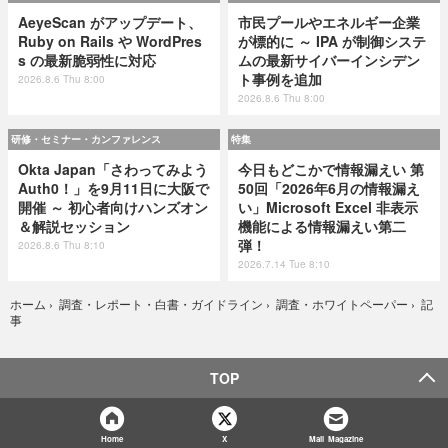
AeyeScan がアップデート、
市民プールやエネルギー企業
Ruby on Rails や WordPres
が標的に ～ IPA が制御システ
s の最新脆弱性に対応
ムの最新サイバーインシデン
ト事例を追加
2026.8.6 Thu 8:00
2026.8.6 Thu 8:00
研修・セミナー・カンファレンス
特集
Okta Japan「さわってみよう
今日もどこかで情報漏えい 第
Auth0！」を9月11日に大阪で
50回「2026年6月の情報漏え
開催 ～ 初心者向けハンズオン
い」Microsoft Excel 非表示
＆解説セッション
機能による情報漏えい第二
弾！
2026.8.6 Thu 8:10
2026.7.14 Tue 8:10
記
ホーム
›
調査・レポート・白書・ガイドライン
›
調査・ホワイトペーパー
›
事
TOP
Home
X
Mail Magazine