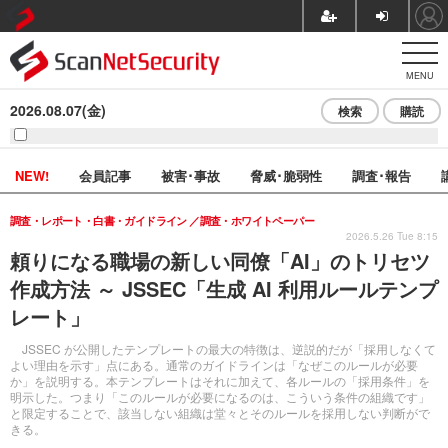
MENU
2026.08.07(金)
検索
購読
NEW!
会員記事
被害･事故
脅威･脆弱性
調査･報告
調査・レポート・白書・ガイドライン
調査・ホワイトペーパー
2026.5.26 Tue 8:15
頼りになる職場の新しい同僚「AI」のトリセツ
作成方法 ～ JSSEC「生成 AI 利用ルールテンプ
レート」
JSSEC が公開したテンプレートの最大の特徴は、逆説的だが「採用しなくて
よい理由を示す」点にある。通常のガイドラインは「なぜこのルールが必要
か」を説明する。本テンプレートはそれに加えて、各ルールの「採用条件」を
明示した。つまり「このルールが必要になるのは、こういう条件の組織です」
と限定することで、該当しない組織は堂々とそのルールを採用しない判断がで
きる。