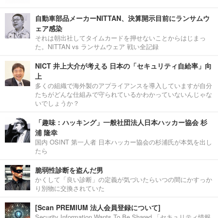
自動車部品メーカーNITTAN、決算開示目前にランサムウ
ェア感染
それは朝出社してタイムカードを押せないことからはじまっ
た。NITTAN vs ランサムウェア 戦い全記録
NICT 井上大介が考える 日本の「セキュリティ自給率」向
上
多くの組織で海外製のアプライアンスを導入していますが自分
たちがどんな仕組みで守られているかわかっていないんじゃな
いでしょうか？
「趣味：ハッキング」一般社団法人日本ハッカー協会 杉
浦 隆幸
国内 OSINT 第一人者 日本ハッカー協会の杉浦氏が本気を出し
たら
脆弱性診断を盗んだ男
かくして「良い診断」の定義が気づいたらいつの間にかすっか
り別物に交換されていた
[Scan PREMIUM 法人会員登録について]
Security Information Wants To Be Shared.「セキュリティ情報