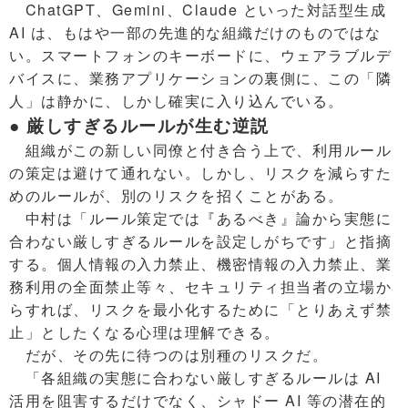
ChatGPT、Gemini、Claude といった対話型生成
AI は、もはや一部の先進的な組織だけのものではな
い。スマートフォンのキーボードに、ウェアラブルデ
バイスに、業務アプリケーションの裏側に、この「隣
人」は静かに、しかし確実に入り込んでいる。
● 厳しすぎるルールが生む逆説
組織がこの新しい同僚と付き合う上で、利用ルール
の策定は避けて通れない。しかし、リスクを減らすた
めのルールが、別のリスクを招くことがある。
中村は「ルール策定では『あるべき』論から実態に
合わない厳しすぎるルールを設定しがちです」と指摘
する。個人情報の入力禁止、機密情報の入力禁止、業
務利用の全面禁止等々、セキュリティ担当者の立場か
らすれば、リスクを最小化するために「とりあえず禁
止」としたくなる心理は理解できる。
だが、その先に待つのは別種のリスクだ。
「各組織の実態に合わない厳しすぎるルールは AI
活用を阻害するだけでなく、シャドー AI 等の潜在的