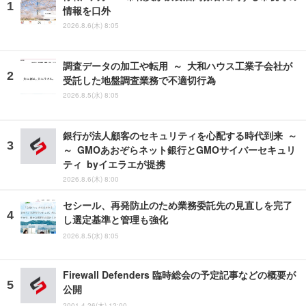
情報を口外
2026.8.6(木) 8:05
調査データの加工や転用 ～ 大和ハウス工業子会社が
受託した地盤調査業務で不適切行為
2026.8.5(水) 8:05
銀行が法人顧客のセキュリティを心配する時代到来 ～
～ GMOあおぞらネット銀行とGMOサイバーセキュリ
ティ byイエラエが提携
2026.8.6(木) 8:00
セシール、再発防止のため業務委託先の見直しを完了
し選定基準と管理も強化
2026.8.5(水) 8:05
Firewall Defenders 臨時総会の予定記事などの概要が
公開
2001.4.26(木) 12:00