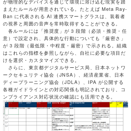
が物理的なデバイスを通じて環境に溶け込む現実を踏
まえたルールが用意されている。たとえば Meta Ray-
Ban に代表される AI 連携スマートグラスは、装着者
の視界と周囲の音声を常時取得することができる。
各ルールには「推奨度」が 3 段階（必須・推奨・任
意）で設定され、具体的な行動についても「厳密さ」
が 3 段階（最低限・中程度・厳密）で示される。組織
はこれらの指標を参照しながら、自社に必要な項目だ
けを選択・カスタマイズできる。
さらに、東京都デジタルサービス局、日本ネットワ
ークセキュリティ協会（JNSA）、経済産業省、日本
ディープラーニング協会（JDLA）、IPA が公開する
各種ガイドラインとの対応関係も明記されており、コ
ンプライアンス対応状況の確認にも活用できる。