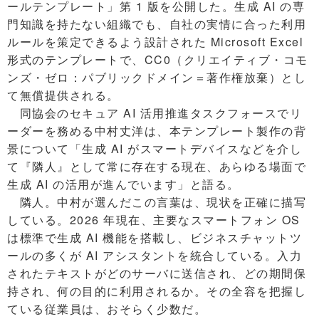
ールテンプレート」第 1 版を公開した。生成 AI の専
門知識を持たない組織でも、自社の実情に合った利用
ルールを策定できるよう設計された Microsoft Excel
形式のテンプレートで、CC0（クリエイティブ・コモ
ンズ・ゼロ：パブリックドメイン＝著作権放棄）とし
て無償提供される。
同協会のセキュア AI 活用推進タスクフォースでリ
ーダーを務める中村丈洋は、本テンプレート製作の背
景について「生成 AI がスマートデバイスなどを介し
て『隣人』として常に存在する現在、あらゆる場面で
生成 AI の活用が進んでいます」と語る。
隣人。中村が選んだこの言葉は、現状を正確に描写
している。2026 年現在、主要なスマートフォン OS
は標準で生成 AI 機能を搭載し、ビジネスチャットツ
ールの多くが AI アシスタントを統合している。入力
されたテキストがどのサーバに送信され、どの期間保
持され、何の目的に利用されるか。その全容を把握し
ている従業員は、おそらく少数だ。