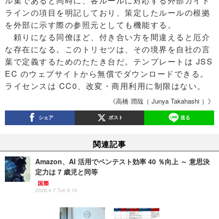
ル集であると同時に、各ルールに対応する外部ガイド
ラインの項目を明記しており、策定したルールの根拠
を外部に示す際の参照元としても機能する。
頼りになる同僚ほど、付き合い方を間違えると厄介
な存在になる。このトリセツは、その境界を自社の言
葉で定義するためのたたき台だ。テンプレートは JSS
EC のウェブサイトから無償でダウンロードできる。
ライセンスは CC0、改変・商用利用に制限はない。
《高橋 潤哉（ Junya Takahashi ）》
シェア
ポスト
送る
関連記事
Amazon、AI 活用でペンテスト効率 40 ％向上 ～ 意思決
定力は 7 歳児と同等
国際
2026.4.7 Tue 8:15